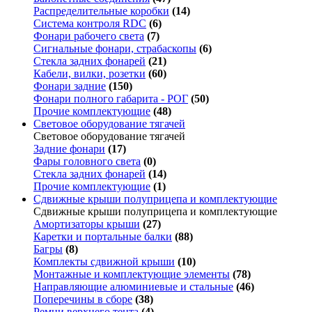
Распределительные коробки
(14)
Система контроля RDC
(6)
Фонари рабочего света
(7)
Сигнальные фонари, страбаскопы
(6)
Стекла задних фонарей
(21)
Кабели, вилки, розетки
(60)
Фонари задние
(150)
Фонари полного габарита - РОГ
(50)
Прочие комплектующие
(48)
Световое оборудование тягачей
Световое оборудование тягачей
Задние фонари
(17)
Фары головного света
(0)
Стекла задних фонарей
(14)
Прочие комплектующие
(1)
Сдвижные крыши полуприцепа и комплектующие
Сдвижные крыши полуприцепа и комплектующие
Амортизаторы крыши
(27)
Каретки и портальные балки
(88)
Багры
(8)
Комплекты сдвижной крыши
(10)
Монтажные и комплектующие элементы
(78)
Направляющие алюминиевые и стальные
(46)
Поперечины в сборе
(38)
Ремни верхнего тента
(4)