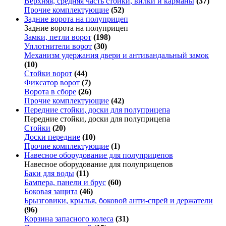
Верхняя, средняя часть стойки, вилки и карманы
(37)
Прочие комплектующие
(52)
Задние ворота на полуприцеп
Задние ворота на полуприцеп
Замки, петли ворот
(198)
Уплотнители ворот
(30)
Механизм удержания двери и антивандальный замок
(10)
Стойки ворот
(44)
Фиксатор ворот
(7)
Ворота в сборе
(26)
Прочие комплектующие
(42)
Передние стойки, доски для полуприцепа
Передние стойки, доски для полуприцепа
Стойки
(20)
Доски передние
(10)
Прочие комплектующие
(1)
Навесное оборудование для полуприцепов
Навесное оборудование для полуприцепов
Баки для воды
(11)
Бампера, панели и брус
(60)
Боковая защита
(46)
Брызговики, крылья, боковой анти-спрей и держатели
(96)
Корзина запасного колеса
(31)