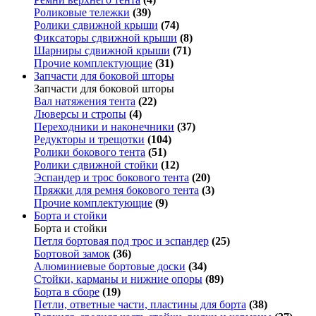
Роликовые тележки
(39)
Ролики сдвижной крыши
(74)
Фиксаторы сдвижной крыши
(8)
Шарниры сдвижной крыши
(71)
Прочие комплектующие
(31)
Запчасти для боковой шторы
Запчасти для боковой шторы
Вал натяжения тента
(22)
Люверсы и стропы
(4)
Переходники и наконечники
(37)
Редукторы и трещотки
(104)
Ролики бокового тента
(51)
Ролики сдвижной стойки
(12)
Эспандер и трос бокового тента
(20)
Пряжки для ремня бокового тента
(3)
Прочие комплектующие
(9)
Борта и стойки
Борта и стойки
Петля бортовая под трос и эспандер
(25)
Бортовой замок
(36)
Алюминиевые бортовые доски
(34)
Стойки, карманы и нижние опоры
(89)
Борта в сборе
(19)
Петли, ответные части, пластины для борта
(38)