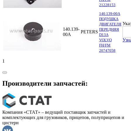
21228153
140.139-00A
ПОДУШКА
Ука
ДВИГАТЕЛЯ
140.139-
ПЕРЕДНЯЯ
PETERS
00A
D13A
Узн
VOLVO
FH/FM
20747058
1
Производители запчастей:
Компания «СТАТ» – ведущий поставщик запчастей и
комплектующих для грузовиков, прицепов, полуприцепов и
цистерн