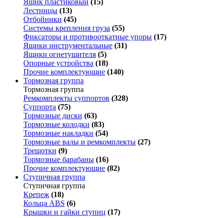
Ящик пластиковый
(15)
Лестницы
(13)
Отбойники
(45)
Системы крепления груза
(55)
Фиксаторы и противооткатные упоры
(17)
Ящики инструментальные
(31)
Ящики огнетушителя
(5)
Опорные устройства
(18)
Прочие комплектующие
(140)
Тормозная группа
Тормозная группа
Ремкомплекты суппортов
(328)
Суппорта
(75)
Тормозные диски
(63)
Тормозные колодки
(83)
Тормозные накладки
(54)
Тормозные валы и ремкомплекты
(27)
Трещотки
(9)
Тормозные барабаны
(16)
Прочие комплектующие
(82)
Ступичная группа
Ступичная группа
Крепеж
(18)
Кольца ABS
(6)
Крышки и гайки ступиц
(17)