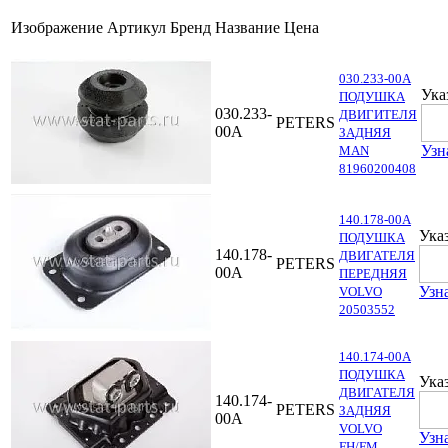
Изображение
Артикул
Бренд
Название
Цена
030.233-00A
Ука
ПОДУШКА
030.233-
ДВИГИТЕЛЯ
PETERS
00A
ЗАДНЯЯ
Узн
MAN
81960200408
140.178-00A
Ука
ПОДУШКА
140.178-
ДВИГАТЕЛЯ
PETERS
00A
ПЕРЕДНЯЯ
Узн
VOLVO
20503552
140.174-00A
ПОДУШКА
Ука
ДВИГАТЕЛЯ
140.174-
PETERS
ЗАДНЯЯ
00A
VOLVO
Узн
FH/FM