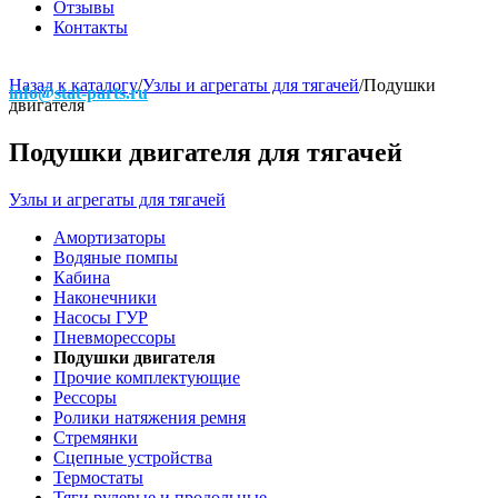
Отзывы
Контакты
Назад к каталогу
/
Узлы и агрегаты для тягачей
/
Подушки
info@stat-parts.ru
двигателя
Подушки двигателя для тягачей
Узлы и агрегаты для тягачей
Амортизаторы
Водяные помпы
Кабина
Наконечники
Насосы ГУР
Пневморессоры
Подушки двигателя
Прочие комплектующие
Рессоры
Ролики натяжения ремня
Стремянки
Сцепные устройства
Термостаты
Тяги рулевые и продольные