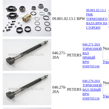
09.801.02.13.1
РМК
09.801.02.13.1
BPW
ТОРМОЗНОГО
ВАЛА BPW НА
СТОРОНУ
046.271-20A
Ука
ТОРМОЗНОЙ
046.271-
ВАЛ
PETERS
20A
ПРАВЫЙ
Узн
BPW
0509705144
046.270-20A
Ука
ТОРМОЗНОЙ
046.270-
PETERS
ВАЛ ЛЕВЫЙ
20A
BPW
Узн
0509705134