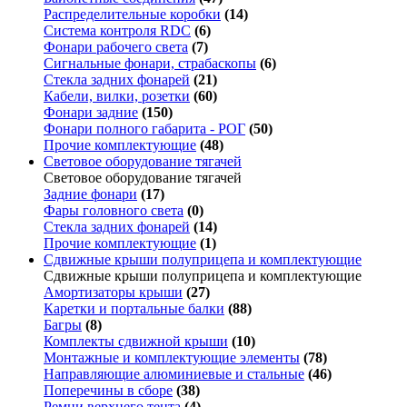
Распределительные коробки
(14)
Система контроля RDC
(6)
Фонари рабочего света
(7)
Сигнальные фонари, страбаскопы
(6)
Стекла задних фонарей
(21)
Кабели, вилки, розетки
(60)
Фонари задние
(150)
Фонари полного габарита - РОГ
(50)
Прочие комплектующие
(48)
Световое оборудование тягачей
Световое оборудование тягачей
Задние фонари
(17)
Фары головного света
(0)
Стекла задних фонарей
(14)
Прочие комплектующие
(1)
Сдвижные крыши полуприцепа и комплектующие
Сдвижные крыши полуприцепа и комплектующие
Амортизаторы крыши
(27)
Каретки и портальные балки
(88)
Багры
(8)
Комплекты сдвижной крыши
(10)
Монтажные и комплектующие элементы
(78)
Направляющие алюминиевые и стальные
(46)
Поперечины в сборе
(38)
Ремни верхнего тента
(4)