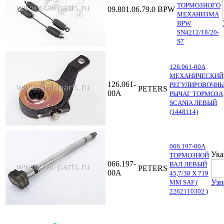
ТОРМОЗНОГО
09.801.06.79.0
BPW
МЕХАНИЗМА
BPW
SN4212/18/20-
S7
126.061-00A
МЕХАНИЧЕСКИЙ
126.061-
РЕГУЛИРОВОЧН
PETERS
00A
РЫЧАГ ТОРМОЗА
SCANIA ЛЕВЫЙ
(1448114)
066.197-00A
Ука
ТОРМОЗНОЙ
066.197-
ВАЛ ЛЕВЫЙ
PETERS
00A
45,7/38 X 719
Узн
ММ SAF (
2262110302 )