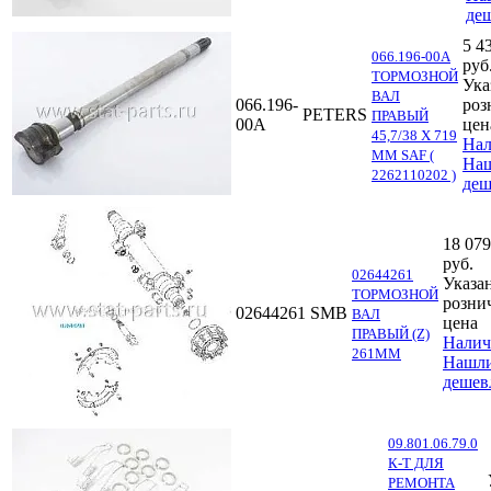
де
5 4
066.196-00A
руб
ТОРМОЗНОЙ
Ука
ВАЛ
066.196-
роз
PETERS
ПРАВЫЙ
00A
цен
45,7/38 X 719
Нал
ММ SAF (
На
2262110202 )
деш
18 079
руб.
02644261
Указа
ТОРМОЗНОЙ
розни
02644261
SMB
ВАЛ
цена
ПРАВЫЙ (Z)
Налич
261ММ
Нашл
дешев
09.801.06.79.0
К-Т ДЛЯ
РЕМОНТА