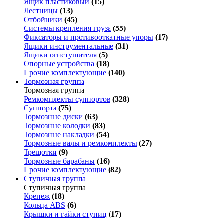
Ящик пластиковый
(15)
Лестницы
(13)
Отбойники
(45)
Системы крепления груза
(55)
Фиксаторы и противооткатные упоры
(17)
Ящики инструментальные
(31)
Ящики огнетушителя
(5)
Опорные устройства
(18)
Прочие комплектующие
(140)
Тормозная группа
Тормозная группа
Ремкомплекты суппортов
(328)
Суппорта
(75)
Тормозные диски
(63)
Тормозные колодки
(83)
Тормозные накладки
(54)
Тормозные валы и ремкомплекты
(27)
Трещотки
(9)
Тормозные барабаны
(16)
Прочие комплектующие
(82)
Ступичная группа
Ступичная группа
Крепеж
(18)
Кольца ABS
(6)
Крышки и гайки ступиц
(17)