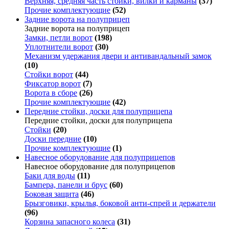
Верхняя, средняя часть стойки, вилки и карманы
(37)
Прочие комплектующие
(52)
Задние ворота на полуприцеп
Задние ворота на полуприцеп
Замки, петли ворот
(198)
Уплотнители ворот
(30)
Механизм удержания двери и антивандальный замок
(10)
Стойки ворот
(44)
Фиксатор ворот
(7)
Ворота в сборе
(26)
Прочие комплектующие
(42)
Передние стойки, доски для полуприцепа
Передние стойки, доски для полуприцепа
Стойки
(20)
Доски передние
(10)
Прочие комплектующие
(1)
Навесное оборудование для полуприцепов
Навесное оборудование для полуприцепов
Баки для воды
(11)
Бампера, панели и брус
(60)
Боковая защита
(46)
Брызговики, крылья, боковой анти-спрей и держатели
(96)
Корзина запасного колеса
(31)