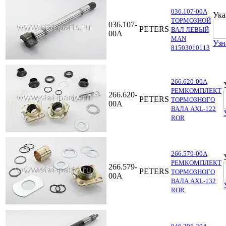
036.107-00A
Ука
ТОРМОЗНОЙ
036.107-
PETERS
ВАЛ ЛЕВЫЙ
00A
MAN
Узн
81503010113
266.620-00A
РЕМКОМПЛЕКТ
266.620-
PETERS
ТОРМОЗНОГО
00A
ВАЛА AXL-122
ROR
266.579-00A
РЕМКОМПЛЕКТ
266.579-
PETERS
ТОРМОЗНОГО
00A
ВАЛА AXL-132
ROR