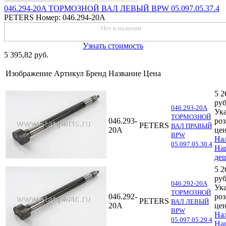
046.294-20A ТОРМОЗНОЙ ВАЛ ЛЕВЫЙ BPW 05.097.05.37.4
PETERS
Номер: 046.294-20A
Нет в наличии
Узнать стоимость
5 395,82 руб.
Изображение
Артикул
Бренд
Название
Цена
5 2
руб
046.293-20A
Ук
ТОРМОЗНОЙ
046.293-
ро
PETERS
ВАЛ ПРАВЫЙ
20A
це
BPW
На
05.097.05.30.4
На
де
5 2
руб
046.292-20A
Ук
ТОРМОЗНОЙ
046.292-
ро
PETERS
ВАЛ ЛЕВЫЙ
20A
це
BPW
На
05.097.05.29.4
На