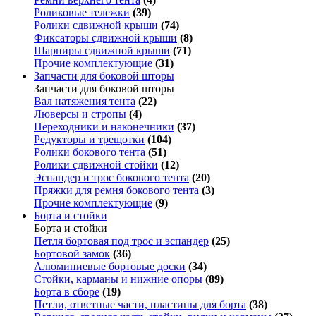
Роликовые тележки
(39)
Ролики сдвижной крыши
(74)
Фиксаторы сдвижной крыши
(8)
Шарниры сдвижной крыши
(71)
Прочие комплектующие
(31)
Запчасти для боковой шторы
Запчасти для боковой шторы
Вал натяжения тента
(22)
Люверсы и стропы
(4)
Переходники и наконечники
(37)
Редукторы и трещотки
(104)
Ролики бокового тента
(51)
Ролики сдвижной стойки
(12)
Эспандер и трос бокового тента
(20)
Пряжки для ремня бокового тента
(3)
Прочие комплектующие
(9)
Борта и стойки
Борта и стойки
Петля бортовая под трос и эспандер
(25)
Бортовой замок
(36)
Алюминиевые бортовые доски
(34)
Стойки, карманы и нижние опоры
(89)
Борта в сборе
(19)
Петли, ответные части, пластины для борта
(38)