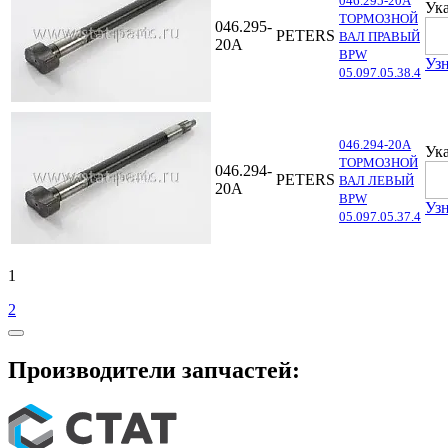
046.295-20A
Ука
ТОРМОЗНОЙ
046.295-
PETERS
ВАЛ ПРАВЫЙ
20A
BPW
Узн
05.097.05.38.4
046.294-20A
Ука
ТОРМОЗНОЙ
046.294-
PETERS
ВАЛ ЛЕВЫЙ
20A
BPW
Узн
05.097.05.37.4
1
2
Производители запчастей: