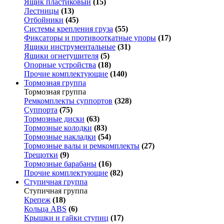
Ящик пластиковый
(15)
Лестницы
(13)
Отбойники
(45)
Системы крепления груза
(55)
Фиксаторы и противооткатные упоры
(17)
Ящики инструментальные
(31)
Ящики огнетушителя
(5)
Опорные устройства
(18)
Прочие комплектующие
(140)
Тормозная группа
Тормозная группа
Ремкомплекты суппортов
(328)
Суппорта
(75)
Тормозные диски
(63)
Тормозные колодки
(83)
Тормозные накладки
(54)
Тормозные валы и ремкомплекты
(27)
Трещотки
(9)
Тормозные барабаны
(16)
Прочие комплектующие
(82)
Ступичная группа
Ступичная группа
Крепеж
(18)
Кольца ABS
(6)
Крышки и гайки ступиц
(17)