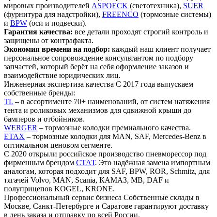
мировых производителей
ASPOECK
(светотехника),
SUER
(фурнитура для надстройки),
FREENCO
(тормозные системы)
и
BPW
(оси и подвески).
Гарантия качества:
все детали проходят строгий контроль и
защищены от контрафакта.
Экономия времени на подбор:
каждый наш клиент получает
персональное сопровождение консультантом по подбору
запчастей, который берёт на себя оформление заказов и
взаимодействие юридических лиц.
Инженерная экспертиза качества
С 2017 года выпускаем
собственные бренды:
TL
– в ассортименте 70+ наименований, от систем натяжения
тента и роликовых механизмов для сдвижной крыши до
бамперов и отбойников.
WERGER
– тормозные колодки премиального качества.
ETAX
– тормозные колодки для MAN, SAF, Mercedes-Benz в
оптимальном ценовом сегменте.
С 2020 открыли российское производство пневморессор под
фирменным брендом
СТАТ
.
Это надёжная замена импортным
аналогам, которая подходит для SAF, BPW, ROR, Schmitz, для
тягачей Volvo, MAN, Scania, КАМАЗ, MB, DAF и
полуприцепов KOGEL, KRONE.
Профессиональный сервис бизнеса
Собственные склады в
Москве, Санкт-Петербурге и Саратове гарантируют доставку
в день заказа и отправку по всей России.