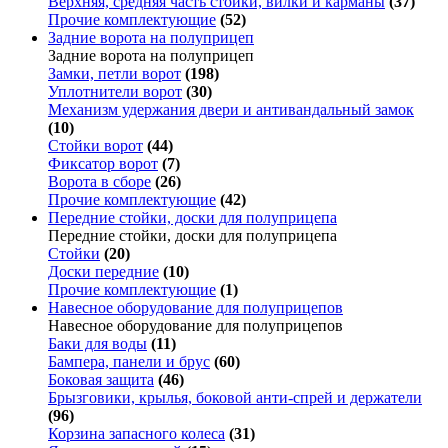
Верхняя, средняя часть стойки, вилки и карманы
(37)
Прочие комплектующие
(52)
Задние ворота на полуприцеп
Задние ворота на полуприцеп
Замки, петли ворот
(198)
Уплотнители ворот
(30)
Механизм удержания двери и антивандальный замок
(10)
Стойки ворот
(44)
Фиксатор ворот
(7)
Ворота в сборе
(26)
Прочие комплектующие
(42)
Передние стойки, доски для полуприцепа
Передние стойки, доски для полуприцепа
Стойки
(20)
Доски передние
(10)
Прочие комплектующие
(1)
Навесное оборудование для полуприцепов
Навесное оборудование для полуприцепов
Баки для воды
(11)
Бампера, панели и брус
(60)
Боковая защита
(46)
Брызговики, крылья, боковой анти-спрей и держатели
(96)
Корзина запасного колеса
(31)