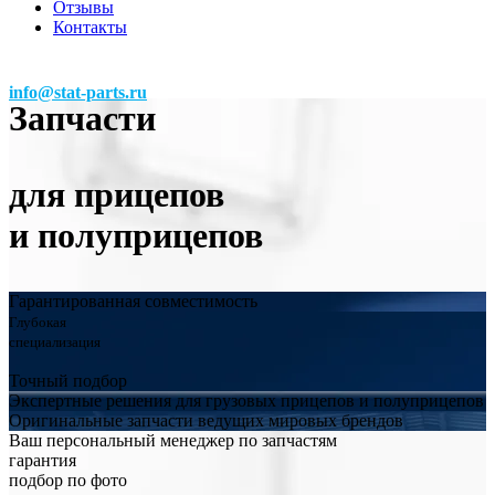
Отзывы
Контакты
info@stat-parts.ru
Запчасти
для прицепов
и полуприцепов
Гарантированная совместимость
Глубокая
специализация
Точный подбор
Экспертные решения для грузовых прицепов и полуприцепов
Оригинальные запчасти ведущих мировых брендов
Ваш персональный менеджер по запчастям
гарантия
подбор по фото