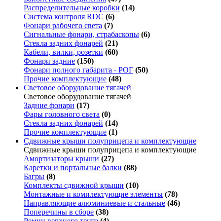
Распределительные коробки
(14)
Система контроля RDC
(6)
Фонари рабочего света
(7)
Сигнальные фонари, страбаскопы
(6)
Стекла задних фонарей
(21)
Кабели, вилки, розетки
(60)
Фонари задние
(150)
Фонари полного габарита - РОГ
(50)
Прочие комплектующие
(48)
Световое оборудование тягачей
Световое оборудование тягачей
Задние фонари
(17)
Фары головного света
(0)
Стекла задних фонарей
(14)
Прочие комплектующие
(1)
Сдвижные крыши полуприцепа и комплектующие
Сдвижные крыши полуприцепа и комплектующие
Амортизаторы крыши
(27)
Каретки и портальные балки
(88)
Багры
(8)
Комплекты сдвижной крыши
(10)
Монтажные и комплектующие элементы
(78)
Направляющие алюминиевые и стальные
(46)
Поперечины в сборе
(38)
Ремни верхнего тента
(4)