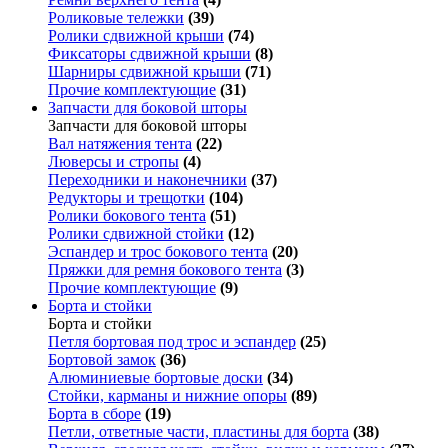
Роликовые тележки
(39)
Ролики сдвижной крыши
(74)
Фиксаторы сдвижной крыши
(8)
Шарниры сдвижной крыши
(71)
Прочие комплектующие
(31)
Запчасти для боковой шторы
Запчасти для боковой шторы
Вал натяжения тента
(22)
Люверсы и стропы
(4)
Переходники и наконечники
(37)
Редукторы и трещотки
(104)
Ролики бокового тента
(51)
Ролики сдвижной стойки
(12)
Эспандер и трос бокового тента
(20)
Пряжки для ремня бокового тента
(3)
Прочие комплектующие
(9)
Борта и стойки
Борта и стойки
Петля бортовая под трос и эспандер
(25)
Бортовой замок
(36)
Алюминиевые бортовые доски
(34)
Стойки, карманы и нижние опоры
(89)
Борта в сборе
(19)
Петли, ответные части, пластины для борта
(38)