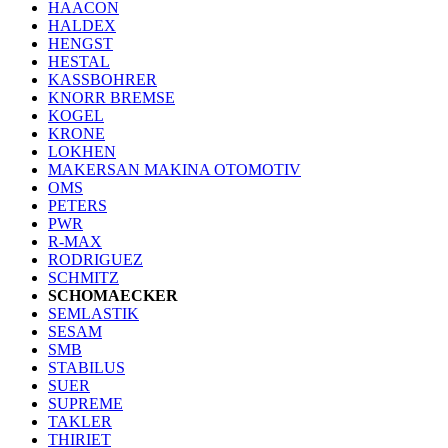
HAACON
HALDEX
HENGST
HESTAL
KASSBOHRER
KNORR BREMSE
KOGEL
KRONE
LOKHEN
MAKERSAN MAKINA OTOMOTIV
OMS
PETERS
PWR
R-MAX
RODRIGUEZ
SCHMITZ
SCHOMAECKER
SEMLASTIK
SESAM
SMB
STABILUS
SUER
SUPREME
TAKLER
THIRIET