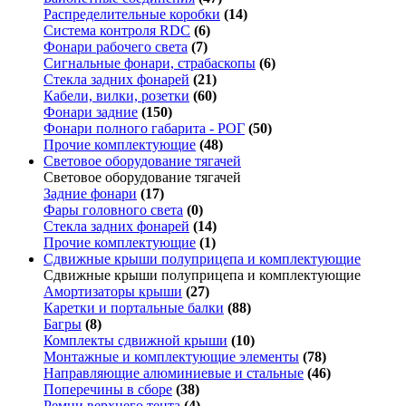
Распределительные коробки
(14)
Система контроля RDC
(6)
Фонари рабочего света
(7)
Сигнальные фонари, страбаскопы
(6)
Стекла задних фонарей
(21)
Кабели, вилки, розетки
(60)
Фонари задние
(150)
Фонари полного габарита - РОГ
(50)
Прочие комплектующие
(48)
Световое оборудование тягачей
Световое оборудование тягачей
Задние фонари
(17)
Фары головного света
(0)
Стекла задних фонарей
(14)
Прочие комплектующие
(1)
Сдвижные крыши полуприцепа и комплектующие
Сдвижные крыши полуприцепа и комплектующие
Амортизаторы крыши
(27)
Каретки и портальные балки
(88)
Багры
(8)
Комплекты сдвижной крыши
(10)
Монтажные и комплектующие элементы
(78)
Направляющие алюминиевые и стальные
(46)
Поперечины в сборе
(38)
Ремни верхнего тента
(4)