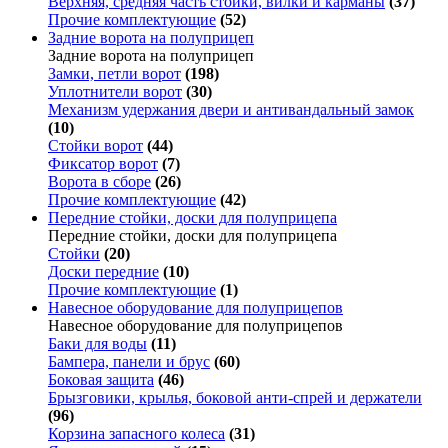
Верхняя, средняя часть стойки, вилки и карманы
(37)
Прочие комплектующие
(52)
Задние ворота на полуприцеп
Задние ворота на полуприцеп
Замки, петли ворот
(198)
Уплотнители ворот
(30)
Механизм удержания двери и антивандальный замок
(10)
Стойки ворот
(44)
Фиксатор ворот
(7)
Ворота в сборе
(26)
Прочие комплектующие
(42)
Передние стойки, доски для полуприцепа
Передние стойки, доски для полуприцепа
Стойки
(20)
Доски передние
(10)
Прочие комплектующие
(1)
Навесное оборудование для полуприцепов
Навесное оборудование для полуприцепов
Баки для воды
(11)
Бампера, панели и брус
(60)
Боковая защита
(46)
Брызговики, крылья, боковой анти-спрей и держатели
(96)
Корзина запасного колеса
(31)