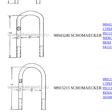
98943
СТРЕ
РЕСС
98943240
SCHOMAECKER
MERC
BENZ
94133
98915
СТРЕ
98915215
SCHOMAECKER
РЕСС
RENA
50100