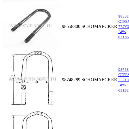
98558
СТРЕ
98558300
SCHOMAECKER
РЕСС
BPW
03138
98748
СТРЕ
98748289
SCHOMAECKER
РЕСС
BPW
03138