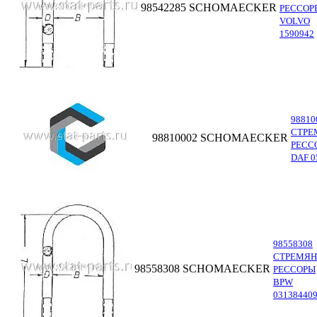
98542285
SCHOMAECKER
РЕССОР
VOLVO
1590942
98810
СТРЕ
98810002
SCHOMAECKER
РЕСС
DAF 0
98558308
СТРЕМЯ
98558308
SCHOMAECKER
РЕССОРЫ
BPW
03138440