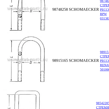
98748
СТРЕ
98748258
SCHOMAECKER
РЕСС
BPW
03138
98915
СТРЕ
98915165
SCHOMAECKER
РЕСС
RENA
50106
9854228
СТРЕМ