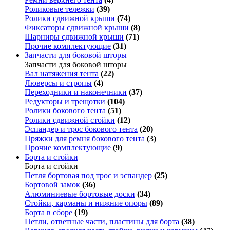
Роликовые тележки
(39)
Ролики сдвижной крыши
(74)
Фиксаторы сдвижной крыши
(8)
Шарниры сдвижной крыши
(71)
Прочие комплектующие
(31)
Запчасти для боковой шторы
Запчасти для боковой шторы
Вал натяжения тента
(22)
Люверсы и стропы
(4)
Переходники и наконечники
(37)
Редукторы и трещотки
(104)
Ролики бокового тента
(51)
Ролики сдвижной стойки
(12)
Эспандер и трос бокового тента
(20)
Пряжки для ремня бокового тента
(3)
Прочие комплектующие
(9)
Борта и стойки
Борта и стойки
Петля бортовая под трос и эспандер
(25)
Бортовой замок
(36)
Алюминиевые бортовые доски
(34)
Стойки, карманы и нижние опоры
(89)
Борта в сборе
(19)
Петли, ответные части, пластины для борта
(38)