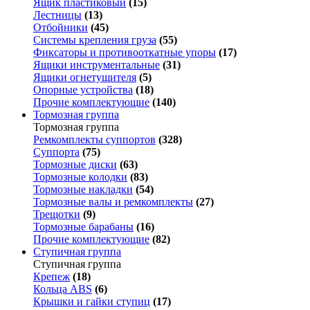
Ящик пластиковый
(15)
Лестницы
(13)
Отбойники
(45)
Системы крепления груза
(55)
Фиксаторы и противооткатные упоры
(17)
Ящики инструментальные
(31)
Ящики огнетушителя
(5)
Опорные устройства
(18)
Прочие комплектующие
(140)
Тормозная группа
Тормозная группа
Ремкомплекты суппортов
(328)
Суппорта
(75)
Тормозные диски
(63)
Тормозные колодки
(83)
Тормозные накладки
(54)
Тормозные валы и ремкомплекты
(27)
Трещотки
(9)
Тормозные барабаны
(16)
Прочие комплектующие
(82)
Ступичная группа
Ступичная группа
Крепеж
(18)
Кольца ABS
(6)
Крышки и гайки ступиц
(17)