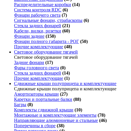
Распределительные коробки
(14)
Система контроля RDC
(6)
Фонари рабочего света
(7)
Сигнальные фонари, страбаскопы
(6)
Стекла задних фонарей
(21)
Кабели, вилки, розетки
(60)
Фонари задние
(150)
Фонари полного габарита - РОГ
(50)
Прочие комплектующие
(48)
Световое оборудование тягачей
Световое оборудование тягачей
Задние фонари
(17)
Фары головного света
(0)
Стекла задних фонарей
(14)
Прочие комплектующие
(1)
Сдвижные крыши полуприцепа и комплектующие
Сдвижные крыши полуприцепа и комплектующие
Амортизаторы крыши
(27)
Каретки и портальные балки
(88)
Багры
(8)
Комплекты сдвижной крыши
(10)
Монтажные и комплектующие элементы
(78)
Направляющие алюминиевые и стальные
(46)
Поперечины в сборе
(38)
Ремни верхнего тента
(4)