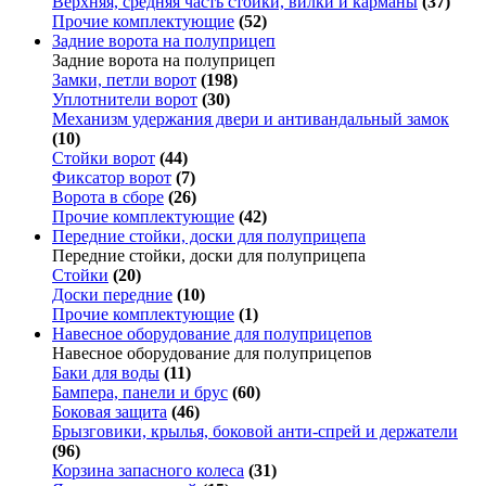
Верхняя, средняя часть стойки, вилки и карманы
(37)
Прочие комплектующие
(52)
Задние ворота на полуприцеп
Задние ворота на полуприцеп
Замки, петли ворот
(198)
Уплотнители ворот
(30)
Механизм удержания двери и антивандальный замок
(10)
Стойки ворот
(44)
Фиксатор ворот
(7)
Ворота в сборе
(26)
Прочие комплектующие
(42)
Передние стойки, доски для полуприцепа
Передние стойки, доски для полуприцепа
Стойки
(20)
Доски передние
(10)
Прочие комплектующие
(1)
Навесное оборудование для полуприцепов
Навесное оборудование для полуприцепов
Баки для воды
(11)
Бампера, панели и брус
(60)
Боковая защита
(46)
Брызговики, крылья, боковой анти-спрей и держатели
(96)
Корзина запасного колеса
(31)