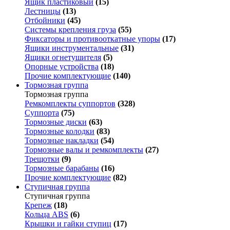
Ящик пластиковый
(15)
Лестницы
(13)
Отбойники
(45)
Системы крепления груза
(55)
Фиксаторы и противооткатные упоры
(17)
Ящики инструментальные
(31)
Ящики огнетушителя
(5)
Опорные устройства
(18)
Прочие комплектующие
(140)
Тормозная группа
Тормозная группа
Ремкомплекты суппортов
(328)
Суппорта
(75)
Тормозные диски
(63)
Тормозные колодки
(83)
Тормозные накладки
(54)
Тормозные валы и ремкомплекты
(27)
Трещотки
(9)
Тормозные барабаны
(16)
Прочие комплектующие
(82)
Ступичная группа
Ступичная группа
Крепеж
(18)
Кольца ABS
(6)
Крышки и гайки ступиц
(17)