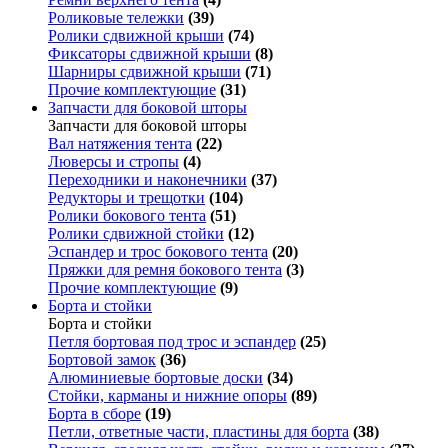
Роликовые тележки
(39)
Ролики сдвижной крыши
(74)
Фиксаторы сдвижной крыши
(8)
Шарниры сдвижной крыши
(71)
Прочие комплектующие
(31)
Запчасти для боковой шторы
Запчасти для боковой шторы
Вал натяжения тента
(22)
Люверсы и стропы
(4)
Переходники и наконечники
(37)
Редукторы и трещотки
(104)
Ролики бокового тента
(51)
Ролики сдвижной стойки
(12)
Эспандер и трос бокового тента
(20)
Пряжки для ремня бокового тента
(3)
Прочие комплектующие
(9)
Борта и стойки
Борта и стойки
Петля бортовая под трос и эспандер
(25)
Бортовой замок
(36)
Алюминиевые бортовые доски
(34)
Стойки, карманы и нижние опоры
(89)
Борта в сборе
(19)
Петли, ответные части, пластины для борта
(38)