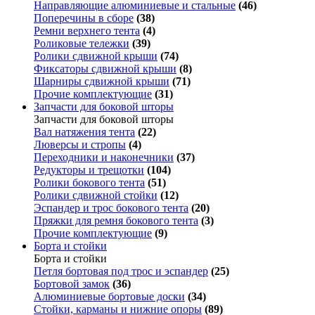
Направляющие алюминиевые и стальные
(46)
Поперечины в сборе
(38)
Ремни верхнего тента
(4)
Роликовые тележки
(39)
Ролики сдвижной крыши
(74)
Фиксаторы сдвижной крыши
(8)
Шарниры сдвижной крыши
(71)
Прочие комплектующие
(31)
Запчасти для боковой шторы
Запчасти для боковой шторы
Вал натяжения тента
(22)
Люверсы и стропы
(4)
Переходники и наконечники
(37)
Редукторы и трещотки
(104)
Ролики бокового тента
(51)
Ролики сдвижной стойки
(12)
Эспандер и трос бокового тента
(20)
Пряжки для ремня бокового тента
(3)
Прочие комплектующие
(9)
Борта и стойки
Борта и стойки
Петля бортовая под трос и эспандер
(25)
Бортовой замок
(36)
Алюминиевые бортовые доски
(34)
Стойки, карманы и нижние опоры
(89)