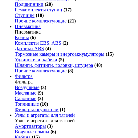
Подшипники
(20)
Ремкомплекты ступиц
(17)
Ступицы
(10)
Прочие комплектующие
(21)
Пневматика
Пневматика
Краны
(6)
Комплекты EBS, ABS
(2)
Датчики ABS
(4)
Тормозные камеры и энергоаккумуляторы
(15)
Удлинители, кабели
(5)
Шланги, фитинги, головки, штуцера
(40)
Прочие комплектующие
(8)
Фильтра
Фильтра
Воздушные
(3)
Масляные
(9)
Салонные
(2)
Топливные
(10)
Фильтры-осушители
(1)
Узлы и агрегаты для тягачей
Узлы и агрегаты для тягачей
Амортизаторы
(3)
Водяные помпы
(6)
Кабина
(15)