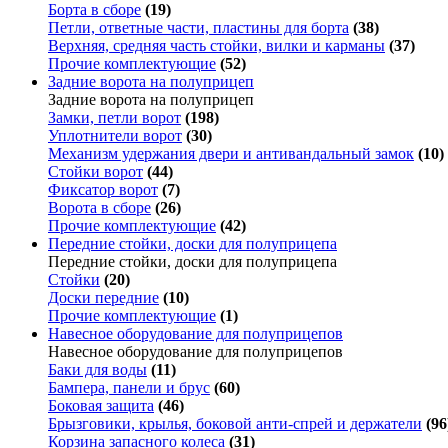
Борта в сборе
(19)
Петли, ответные части, пластины для борта
(38)
Верхняя, средняя часть стойки, вилки и карманы
(37)
Прочие комплектующие
(52)
Задние ворота на полуприцеп
Задние ворота на полуприцеп
Замки, петли ворот
(198)
Уплотнители ворот
(30)
Механизм удержания двери и антивандальный замок
(10)
Стойки ворот
(44)
Фиксатор ворот
(7)
Ворота в сборе
(26)
Прочие комплектующие
(42)
Передние стойки, доски для полуприцепа
Передние стойки, доски для полуприцепа
Стойки
(20)
Доски передние
(10)
Прочие комплектующие
(1)
Навесное оборудование для полуприцепов
Навесное оборудование для полуприцепов
Баки для воды
(11)
Бампера, панели и брус
(60)
Боковая защита
(46)
Брызговики, крылья, боковой анти-спрей и держатели
(96
Корзина запасного колеса
(31)