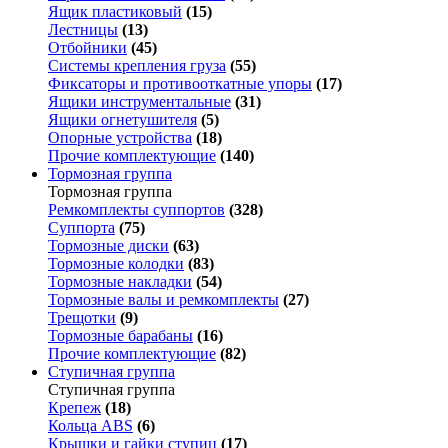
Ящик пластиковый
(15)
Лестницы
(13)
Отбойники
(45)
Системы крепления груза
(55)
Фиксаторы и противооткатные упоры
(17)
Ящики инструментальные
(31)
Ящики огнетушителя
(5)
Опорные устройства
(18)
Прочие комплектующие
(140)
Тормозная группа
Тормозная группа
Ремкомплекты суппортов
(328)
Суппорта
(75)
Тормозные диски
(63)
Тормозные колодки
(83)
Тормозные накладки
(54)
Тормозные валы и ремкомплекты
(27)
Трещотки
(9)
Тормозные барабаны
(16)
Прочие комплектующие
(82)
Ступичная группа
Ступичная группа
Крепеж
(18)
Кольца ABS
(6)
Крышки и гайки ступиц
(17)