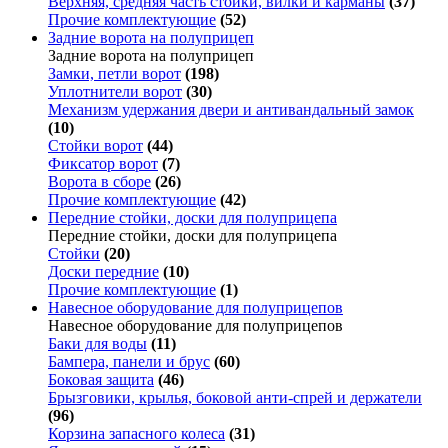
Верхняя, средняя часть стойки, вилки и карманы
(37)
Прочие комплектующие
(52)
Задние ворота на полуприцеп
Задние ворота на полуприцеп
Замки, петли ворот
(198)
Уплотнители ворот
(30)
Механизм удержания двери и антивандальный замок
(10)
Стойки ворот
(44)
Фиксатор ворот
(7)
Ворота в сборе
(26)
Прочие комплектующие
(42)
Передние стойки, доски для полуприцепа
Передние стойки, доски для полуприцепа
Стойки
(20)
Доски передние
(10)
Прочие комплектующие
(1)
Навесное оборудование для полуприцепов
Навесное оборудование для полуприцепов
Баки для воды
(11)
Бампера, панели и брус
(60)
Боковая защита
(46)
Брызговики, крылья, боковой анти-спрей и держатели
(96)
Корзина запасного колеса
(31)