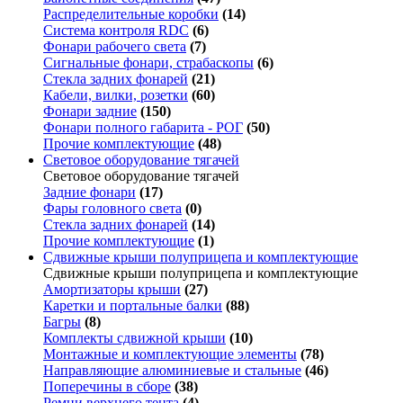
Распределительные коробки
(14)
Система контроля RDC
(6)
Фонари рабочего света
(7)
Сигнальные фонари, страбаскопы
(6)
Стекла задних фонарей
(21)
Кабели, вилки, розетки
(60)
Фонари задние
(150)
Фонари полного габарита - РОГ
(50)
Прочие комплектующие
(48)
Световое оборудование тягачей
Световое оборудование тягачей
Задние фонари
(17)
Фары головного света
(0)
Стекла задних фонарей
(14)
Прочие комплектующие
(1)
Сдвижные крыши полуприцепа и комплектующие
Сдвижные крыши полуприцепа и комплектующие
Амортизаторы крыши
(27)
Каретки и портальные балки
(88)
Багры
(8)
Комплекты сдвижной крыши
(10)
Монтажные и комплектующие элементы
(78)
Направляющие алюминиевые и стальные
(46)
Поперечины в сборе
(38)
Ремни верхнего тента
(4)