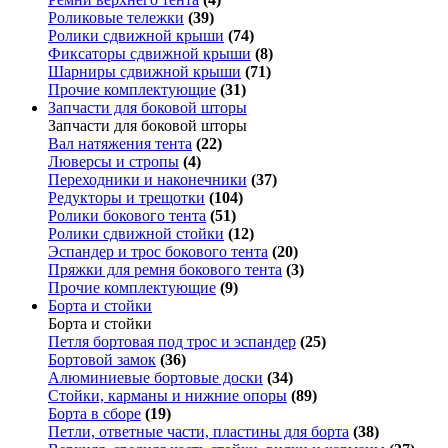
Роликовые тележки
(39)
Ролики сдвижной крыши
(74)
Фиксаторы сдвижной крыши
(8)
Шарниры сдвижной крыши
(71)
Прочие комплектующие
(31)
Запчасти для боковой шторы
Запчасти для боковой шторы
Вал натяжения тента
(22)
Люверсы и стропы
(4)
Переходники и наконечники
(37)
Редукторы и трещотки
(104)
Ролики бокового тента
(51)
Ролики сдвижной стойки
(12)
Эспандер и трос бокового тента
(20)
Пряжки для ремня бокового тента
(3)
Прочие комплектующие
(9)
Борта и стойки
Борта и стойки
Петля бортовая под трос и эспандер
(25)
Бортовой замок
(36)
Алюминиевые бортовые доски
(34)
Стойки, карманы и нижние опоры
(89)
Борта в сборе
(19)
Петли, ответные части, пластины для борта
(38)