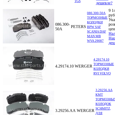
TGS
дешевле?
9 1
086.300-50A
руб
ТОРМОЗНЫЕ
Ука
КОЛОДКИ
086.300-
роз
PETERS
BPW SAF
50A
цен
SCANIA DAF
На
MAN MB
На
WVA 29087
деш
4.29174.10
ТОРМОЗНЫЕ
4.29174.10
WERGER
КОЛОДКИ
RVI VOLVO
3.29256.AA
КМТ
ТОРМОЗНЫ
КОЛОДОК
SCHMITZ,
3.29256.AA
WERGER
ДЛЯ