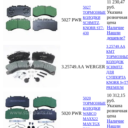
11 230,47
руб.
5027
Указана
ТОРМОЗНЫЕ
розничная
КОЛОДКИ
5027
PWR
цена
SCHMITZ,
Наличие
KNORR ST7-
Нашли
430
дешевле?
3.25749.AA
КМТ
ТОРМОЗНЫ
КОЛОДОК
3.25749.AA
WERGER
SCHMITZ,
ДЛЯ
СУППОРТА
KNORR SyT7
PREMIUM
10 312,15
5020
руб.
ТОРМОЗНЫЕ
Указана
КОЛОДКИ
розничная
5020
PWR
WABCO
цена
MAXX22
Наличие
MAN TGX
Нашли