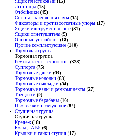
Ящик пластиковый
(15)
Лестницы
(13)
Отбойники
(45)
Системы крепления груза
(55)
Фиксаторы и противооткатные упоры
(17)
Ящики инструментальные
(31)
Ящики огнетушителя
(5)
Опорные устройства
(18)
Прочие комплектующие
(140)
Тормозная группа
Тормозная группа
Ремкомплекты суппортов
(328)
Суппорта
(75)
Тормозные диски
(63)
Тормозные колодки
(83)
Тормозные накладки
(54)
Тормозные валы и ремкомплекты
(27)
Трещотки
(9)
Тормозные барабаны
(16)
Прочие комплектующие
(82)
Ступичная группа
Ступичная группа
Крепеж
(18)
Кольца ABS
(6)
Крышки и гайки ступиц
(17)