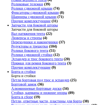
Роликовые тележки
(39)
Ролики сдвижной крыши
(74)
Фиксаторы сдвижной крыши
(8)
Шарниры сдвижной крыши
(71)
Прочие комплектующие
(31)
Запчасти для боковой шторы
Запчасти для боковой шторы
Вал натяжения тента
(22)
Люверсы и стропы
(4)
Переходники и наконечники
(37)
Редукторы и трещотки
(104)
Ролики бокового тента
(51)
Ролики сдвижной стойки
(12)
Эспандер и трос бокового тента
(20)
Пряжки для ремня бокового тента
(3)
Прочие комплектующие
(9)
Борта и стойки
Борта и стойки
Петля бортовая под трос и эспандер
(25)
Бортовой замок
(36)
Алюминиевые бортовые доски
(34)
Стойки, карманы и нижние опоры
(89)
Борта в сборе
(19)
Петли, ответные части, пластины для борта
(38)