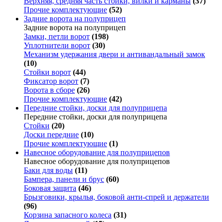
Верхняя, средняя часть стойки, вилки и карманы
(37)
Прочие комплектующие
(52)
Задние ворота на полуприцеп
Задние ворота на полуприцеп
Замки, петли ворот
(198)
Уплотнители ворот
(30)
Механизм удержания двери и антивандальный замок
(10)
Стойки ворот
(44)
Фиксатор ворот
(7)
Ворота в сборе
(26)
Прочие комплектующие
(42)
Передние стойки, доски для полуприцепа
Передние стойки, доски для полуприцепа
Стойки
(20)
Доски передние
(10)
Прочие комплектующие
(1)
Навесное оборудование для полуприцепов
Навесное оборудование для полуприцепов
Баки для воды
(11)
Бампера, панели и брус
(60)
Боковая защита
(46)
Брызговики, крылья, боковой анти-спрей и держатели
(96)
Корзина запасного колеса
(31)