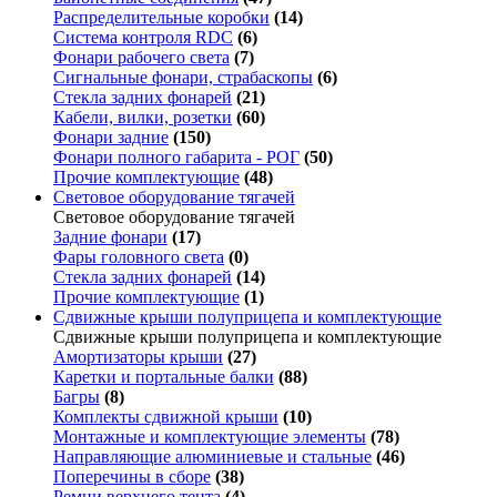
Распределительные коробки
(14)
Система контроля RDC
(6)
Фонари рабочего света
(7)
Сигнальные фонари, страбаскопы
(6)
Стекла задних фонарей
(21)
Кабели, вилки, розетки
(60)
Фонари задние
(150)
Фонари полного габарита - РОГ
(50)
Прочие комплектующие
(48)
Световое оборудование тягачей
Световое оборудование тягачей
Задние фонари
(17)
Фары головного света
(0)
Стекла задних фонарей
(14)
Прочие комплектующие
(1)
Сдвижные крыши полуприцепа и комплектующие
Сдвижные крыши полуприцепа и комплектующие
Амортизаторы крыши
(27)
Каретки и портальные балки
(88)
Багры
(8)
Комплекты сдвижной крыши
(10)
Монтажные и комплектующие элементы
(78)
Направляющие алюминиевые и стальные
(46)
Поперечины в сборе
(38)
Ремни верхнего тента
(4)