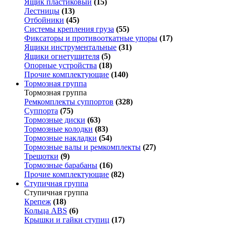
Ящик пластиковый
(15)
Лестницы
(13)
Отбойники
(45)
Системы крепления груза
(55)
Фиксаторы и противооткатные упоры
(17)
Ящики инструментальные
(31)
Ящики огнетушителя
(5)
Опорные устройства
(18)
Прочие комплектующие
(140)
Тормозная группа
Тормозная группа
Ремкомплекты суппортов
(328)
Суппорта
(75)
Тормозные диски
(63)
Тормозные колодки
(83)
Тормозные накладки
(54)
Тормозные валы и ремкомплекты
(27)
Трещотки
(9)
Тормозные барабаны
(16)
Прочие комплектующие
(82)
Ступичная группа
Ступичная группа
Крепеж
(18)
Кольца ABS
(6)
Крышки и гайки ступиц
(17)