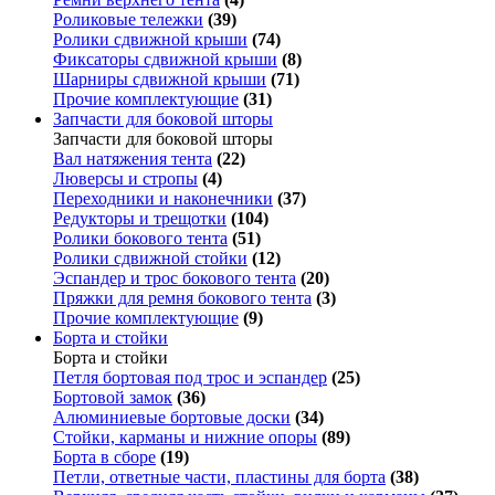
Роликовые тележки
(39)
Ролики сдвижной крыши
(74)
Фиксаторы сдвижной крыши
(8)
Шарниры сдвижной крыши
(71)
Прочие комплектующие
(31)
Запчасти для боковой шторы
Запчасти для боковой шторы
Вал натяжения тента
(22)
Люверсы и стропы
(4)
Переходники и наконечники
(37)
Редукторы и трещотки
(104)
Ролики бокового тента
(51)
Ролики сдвижной стойки
(12)
Эспандер и трос бокового тента
(20)
Пряжки для ремня бокового тента
(3)
Прочие комплектующие
(9)
Борта и стойки
Борта и стойки
Петля бортовая под трос и эспандер
(25)
Бортовой замок
(36)
Алюминиевые бортовые доски
(34)
Стойки, карманы и нижние опоры
(89)
Борта в сборе
(19)
Петли, ответные части, пластины для борта
(38)