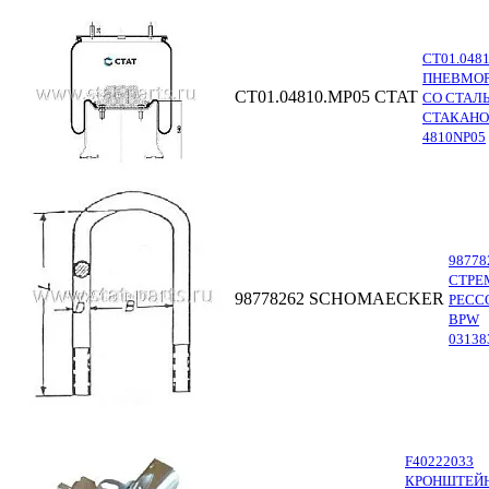
СТ01.048
ПНЕВМОР
СТ01.04810.MP05
CTAT
СО СТАЛ
СТАКАНО
4810NP05
98778
СТРЕ
98778262
SCHOMAECKER
РЕСС
BPW
03138
F40222033
КРОНШТЕЙ