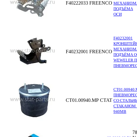
F40222033
FREENCO
МЕХАНИЗМ
ПОДЪЁМА
ОСИ
F40232001
КРОНШТЕЙ
МЕХАНИЗМ
F40232001
FREENCO
ПОДЪЁМА О
WEWELER П
ПНЕВМОРЕ
СТ01.00940.
ПНЕВМОРЕ
СТ01.00940.MP
CTAT
СО СТАЛЬН
СТАКАНОМ 
940MB
78