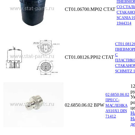
ПНЕВМОР
СО СТАЛ
СТ01.06700.MP02
CTAT
СТАКАНО
SCANIA 19
1944314
СТ01.0812
ПНЕВМОР
С
СТ01.08126.PP02
CTAT
ПЛАСТИК
СТАКАНО
SCHMITZ 1
12
ру
02.6850.06.02
У
ПРЕСС-
р
02.6850.06.02
BPW
МАСЛЕНКА
ц
AS10X1 DIN
Н
71412
Н
д