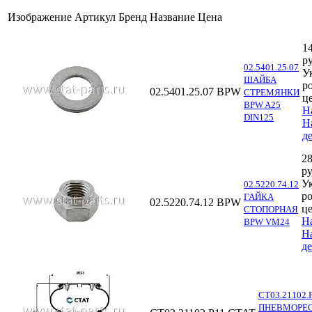
Изображение
Артикул
Бренд
Название
Цена
1
ру
02.5401.25.07
У
ШАЙБА
р
02.5401.25.07
BPW
СТРЕМЯНКИ
ц
BPW A25
Н
DIN125
Н
д
28
ру
У
02.5220.74.12
р
ГАЙКА
02.5220.74.12
BPW
ц
СТОПОРНАЯ
Н
BPW VM24
Н
д
СТ03.21102.
ПНЕВМОРЕ