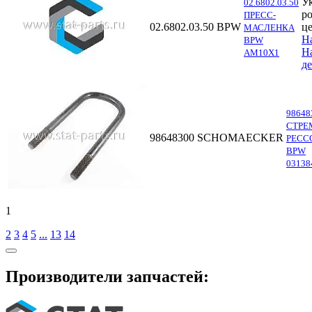
У
02.6802.03.50
р
ПРЕСС-
02.6802.03.50
BPW
ц
МАСЛЕНКА
Н
BPW
Н
AM10X1
д
98648
СТРЕ
98648300
SCHOMAECKER
РЕСС
BPW
03138
1
2
3
4
5
...
13
14
Производители запчастей: