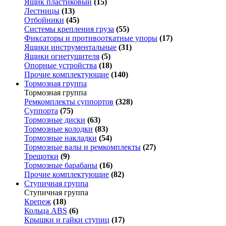
Ящик пластиковый
(15)
Лестницы
(13)
Отбойники
(45)
Системы крепления груза
(55)
Фиксаторы и противооткатные упоры
(17)
Ящики инструментальные
(31)
Ящики огнетушителя
(5)
Опорные устройства
(18)
Прочие комплектующие
(140)
Тормозная группа
Тормозная группа
Ремкомплекты суппортов
(328)
Суппорта
(75)
Тормозные диски
(63)
Тормозные колодки
(83)
Тормозные накладки
(54)
Тормозные валы и ремкомплекты
(27)
Трещотки
(9)
Тормозные барабаны
(16)
Прочие комплектующие
(82)
Ступичная группа
Ступичная группа
Крепеж
(18)
Кольца ABS
(6)
Крышки и гайки ступиц
(17)