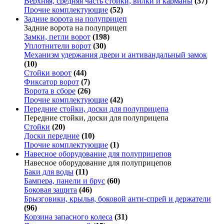
Верхняя, средняя часть стойки, вилки и карманы
(37)
Прочие комплектующие
(52)
Задние ворота на полуприцеп
Задние ворота на полуприцеп
Замки, петли ворот
(198)
Уплотнители ворот
(30)
Механизм удержания двери и антивандальный замок
(10)
Стойки ворот
(44)
Фиксатор ворот
(7)
Ворота в сборе
(26)
Прочие комплектующие
(42)
Передние стойки, доски для полуприцепа
Передние стойки, доски для полуприцепа
Стойки
(20)
Доски передние
(10)
Прочие комплектующие
(1)
Навесное оборудование для полуприцепов
Навесное оборудование для полуприцепов
Баки для воды
(11)
Бампера, панели и брус
(60)
Боковая защита
(46)
Брызговики, крылья, боковой анти-спрей и держатели
(96)
Корзина запасного колеса
(31)