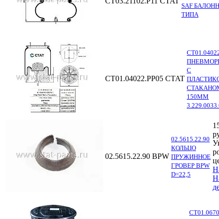
СТ03.21102.P11
CTAT
SAF БАЛОН
ТИПА
СТ01.0402
ПНЕВМОР
С
СТ01.04022.PP05
CTAT
ПЛАСТИК
СТАКАНО
150ММ
3.229.0033
1
р
02.5615.22.90
У
КОЛЬЦО
р
02.5615.22.90
BPW
ПРУЖИННОЕ
ц
ГРОВЕР BPW
Н
D=22,5
Н
д
СТ01.067