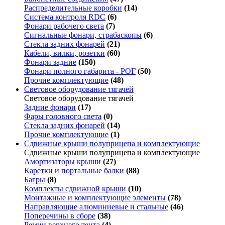
Распределительные коробки
(14)
Система контроля RDC
(6)
Фонари рабочего света
(7)
Сигнальные фонари, страбаскопы
(6)
Стекла задних фонарей
(21)
Кабели, вилки, розетки
(60)
Фонари задние
(150)
Фонари полного габарита - РОГ
(50)
Прочие комплектующие
(48)
Световое оборудование тягачей
Световое оборудование тягачей
Задние фонари
(17)
Фары головного света
(0)
Стекла задних фонарей
(14)
Прочие комплектующие
(1)
Сдвижные крыши полуприцепа и комплектующие
Сдвижные крыши полуприцепа и комплектующие
Амортизаторы крыши
(27)
Каретки и портальные балки
(88)
Багры
(8)
Комплекты сдвижной крыши
(10)
Монтажные и комплектующие элементы
(78)
Направляющие алюминиевые и стальные
(46)
Поперечины в сборе
(38)
Ремни верхнего тента
(4)