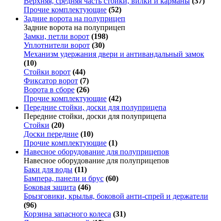
Верхняя, средняя часть стойки, вилки и карманы
(37)
Прочие комплектующие
(52)
Задние ворота на полуприцеп
Задние ворота на полуприцеп
Замки, петли ворот
(198)
Уплотнители ворот
(30)
Механизм удержания двери и антивандальный замок
(10)
Стойки ворот
(44)
Фиксатор ворот
(7)
Ворота в сборе
(26)
Прочие комплектующие
(42)
Передние стойки, доски для полуприцепа
Передние стойки, доски для полуприцепа
Стойки
(20)
Доски передние
(10)
Прочие комплектующие
(1)
Навесное оборудование для полуприцепов
Навесное оборудование для полуприцепов
Баки для воды
(11)
Бампера, панели и брус
(60)
Боковая защита
(46)
Брызговики, крылья, боковой анти-спрей и держатели
(96)
Корзина запасного колеса
(31)