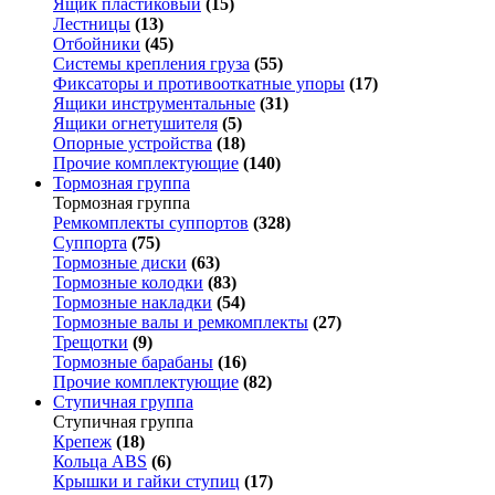
Ящик пластиковый
(15)
Лестницы
(13)
Отбойники
(45)
Системы крепления груза
(55)
Фиксаторы и противооткатные упоры
(17)
Ящики инструментальные
(31)
Ящики огнетушителя
(5)
Опорные устройства
(18)
Прочие комплектующие
(140)
Тормозная группа
Тормозная группа
Ремкомплекты суппортов
(328)
Суппорта
(75)
Тормозные диски
(63)
Тормозные колодки
(83)
Тормозные накладки
(54)
Тормозные валы и ремкомплекты
(27)
Трещотки
(9)
Тормозные барабаны
(16)
Прочие комплектующие
(82)
Ступичная группа
Ступичная группа
Крепеж
(18)
Кольца ABS
(6)
Крышки и гайки ступиц
(17)