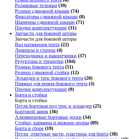
Роликовые тележки
(39)
Ролики сдвижной крыши
(74)
Фиксаторы сдвижной крыши
(8)
Шарниры сдвижной крыши
(71)
Прочие комплектующие
(31)
Запчасти для боковой шторы
Запчасти для боковой шторы
Вал натяжения тента
(22)
Люверсы и стропы
(4)
Переходники и наконечники
(37)
Редукторы и трещотки
(104)
Ролики бокового тента
(51)
Ролики сдвижной стойки
(12)
Эспандер и трос бокового тента
(20)
Пряжки для ремня бокового тента
(3)
Прочие комплектующие
(9)
Борта и стойки
Борта и стойки
Петля бортовая под трос и эспандер
(25)
Бортовой замок
(36)
Алюминиевые бортовые доски
(34)
Стойки, карманы и нижние опоры
(89)
Борта в сборе
(19)
Петли, ответные части, пластины для борта
(38)