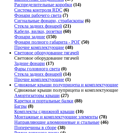
Распределительные коробки
(14)
Система контроля RDC
(6)
Фонари рабочего света
(7)
Сигнальные фонари, страбаскопы
(6)
Стекла задних фонарей
(21)
Кабели, вилки, розетки
(60)
Фонари задние
(150)
Фонари полного габарита - РОГ
(50)
Прочие комплектующие
(48)
Световое оборудование тягачей
Световое оборудование тягачей
Задние фонари
(17)
Фары головного света
(0)
Стекла задних фонарей
(14)
Прочие комплектующие
(1)
Сдвижные крыши полуприцепа и комплектующие
Сдвижные крыши полуприцепа и комплектующие
Амортизаторы крыши
(27)
Каретки и портальные балки
(88)
Багры
(8)
Комплекты сдвижной крыши
(10)
Монтажные и комплектующие элементы
(78)
Направляющие алюминиевые и стальные
(46)
Поперечины в сборе
(38)
Ремни верхнего тента
(4)