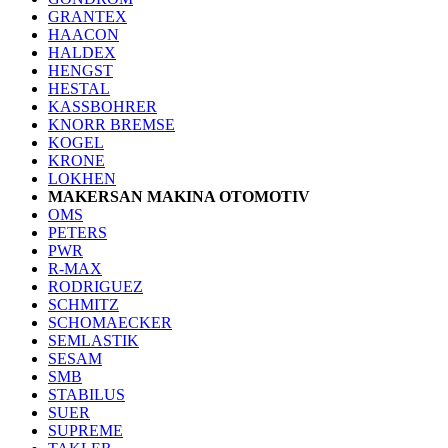
GRANTEX
HAACON
HALDEX
HENGST
HESTAL
KASSBOHRER
KNORR BREMSE
KOGEL
KRONE
LOKHEN
MAKERSAN MAKINA OTOMOTIV
OMS
PETERS
PWR
R-MAX
RODRIGUEZ
SCHMITZ
SCHOMAECKER
SEMLASTIK
SESAM
SMB
STABILUS
SUER
SUPREME