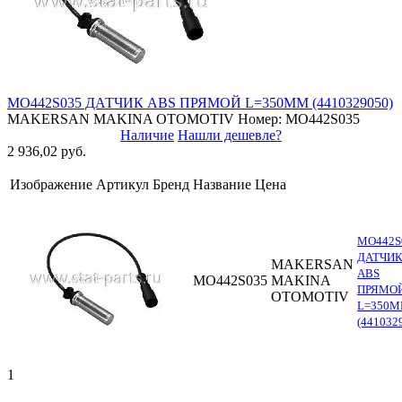
MO442S035 ДАТЧИК ABS ПРЯМОЙ L=350MM (4410329050)
MAKERSAN MAKINA OTOMOTIV
Номер: MO442S035
Наличие
Нашли дешевле?
2 936,02 руб.
Изображение
Артикул
Бренд
Название
Цена
MO442S
ДАТЧИ
MAKERSAN
ABS
MO442S035
MAKINA
ПРЯМО
OTOMOTIV
L=350
(441032
1