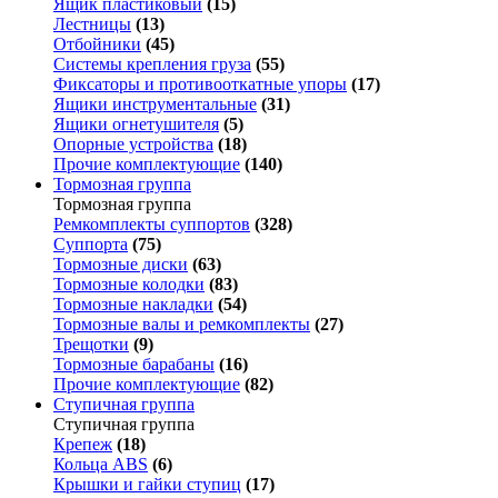
Ящик пластиковый
(15)
Лестницы
(13)
Отбойники
(45)
Системы крепления груза
(55)
Фиксаторы и противооткатные упоры
(17)
Ящики инструментальные
(31)
Ящики огнетушителя
(5)
Опорные устройства
(18)
Прочие комплектующие
(140)
Тормозная группа
Тормозная группа
Ремкомплекты суппортов
(328)
Суппорта
(75)
Тормозные диски
(63)
Тормозные колодки
(83)
Тормозные накладки
(54)
Тормозные валы и ремкомплекты
(27)
Трещотки
(9)
Тормозные барабаны
(16)
Прочие комплектующие
(82)
Ступичная группа
Ступичная группа
Крепеж
(18)
Кольца ABS
(6)
Крышки и гайки ступиц
(17)