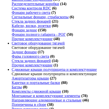
Распределительные коробки
(14)
Система контроля RDC
(6)
Фонари рабочего света
(7)
Сигнальные фонари, страбаскопы
(6)
Стекла задних фонарей
(21)
Кабели, вилки, розетки
(60)
Фонари задние
(150)
Фонари полного габарита - РОГ
(50)
Прочие комплектующие
(48)
Световое оборудование тягачей
Световое оборудование тягачей
Задние фонари
(17)
Фары головного света
(0)
Стекла задних фонарей
(14)
Прочие комплектующие
(1)
Сдвижные крыши полуприцепа и комплектующие
Сдвижные крыши полуприцепа и комплектующие
Амортизаторы крыши
(27)
Каретки и портальные балки
(88)
Багры
(8)
Комплекты сдвижной крыши
(10)
Монтажные и комплектующие элементы
(78)
Направляющие алюминиевые и стальные
(46)
Поперечины в сборе
(38)
Ремни верхнего тента
(4)