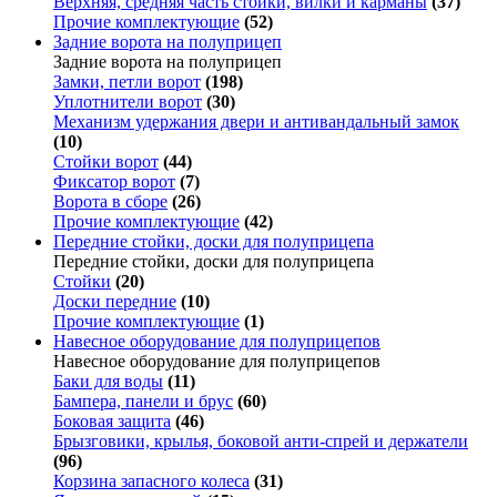
Верхняя, средняя часть стойки, вилки и карманы
(37)
Прочие комплектующие
(52)
Задние ворота на полуприцеп
Задние ворота на полуприцеп
Замки, петли ворот
(198)
Уплотнители ворот
(30)
Механизм удержания двери и антивандальный замок
(10)
Стойки ворот
(44)
Фиксатор ворот
(7)
Ворота в сборе
(26)
Прочие комплектующие
(42)
Передние стойки, доски для полуприцепа
Передние стойки, доски для полуприцепа
Стойки
(20)
Доски передние
(10)
Прочие комплектующие
(1)
Навесное оборудование для полуприцепов
Навесное оборудование для полуприцепов
Баки для воды
(11)
Бампера, панели и брус
(60)
Боковая защита
(46)
Брызговики, крылья, боковой анти-спрей и держатели
(96)
Корзина запасного колеса
(31)