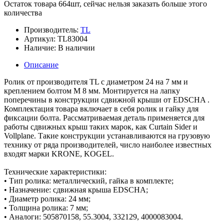
Остаток товара 664шт, сейчас нельзя заказать больше этого
количества
Производитель:
TL
Артикул:
TL83004
Наличие:
В наличии
Описание
Ролик от производителя TL с диаметром 24 на 7 мм и
креплением болтом М 8 мм. Монтируется на лапку
поперечины в конструкции сдвижной крыши от EDSCHA .
Комплектация товара включает в себя ролик и гайку для
фиксации болта. Рассматриваемая деталь применяется для
работы сдвижных крыш таких марок, как Curtain Sider и
Vollplane. Такие конструкции устанавливаются на грузовую
технику от ряда производителей, число наиболее известных
входят марки KRONE, KOGEL.
Технические характеристики:
• Тип ролика: металлический, гайка в комплекте;
• Назначение: сдвижная крыша EDSCHA;
• Диаметр ролика: 24 мм;
• Толщина ролика: 7 мм;
• Аналоги: 505870158, 55.3004, 332129, 4000083004.