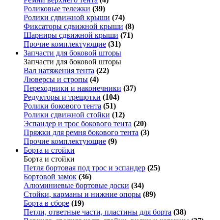
Роликовые тележки
(39)
Ролики сдвижной крыши
(74)
Фиксаторы сдвижной крыши
(8)
Шарниры сдвижной крыши
(71)
Прочие комплектующие
(31)
Запчасти для боковой шторы
Запчасти для боковой шторы
Вал натяжения тента
(22)
Люверсы и стропы
(4)
Переходники и наконечники
(37)
Редукторы и трещотки
(104)
Ролики бокового тента
(51)
Ролики сдвижной стойки
(12)
Эспандер и трос бокового тента
(20)
Пряжки для ремня бокового тента
(3)
Прочие комплектующие
(9)
Борта и стойки
Борта и стойки
Петля бортовая под трос и эспандер
(25)
Бортовой замок
(36)
Алюминиевые бортовые доски
(34)
Стойки, карманы и нижние опоры
(89)
Борта в сборе
(19)
Петли, ответные части, пластины для борта
(38)