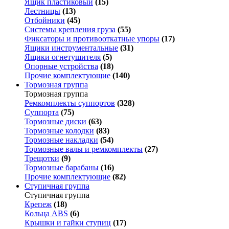
Ящик пластиковый
(15)
Лестницы
(13)
Отбойники
(45)
Системы крепления груза
(55)
Фиксаторы и противооткатные упоры
(17)
Ящики инструментальные
(31)
Ящики огнетушителя
(5)
Опорные устройства
(18)
Прочие комплектующие
(140)
Тормозная группа
Тормозная группа
Ремкомплекты суппортов
(328)
Суппорта
(75)
Тормозные диски
(63)
Тормозные колодки
(83)
Тормозные накладки
(54)
Тормозные валы и ремкомплекты
(27)
Трещотки
(9)
Тормозные барабаны
(16)
Прочие комплектующие
(82)
Ступичная группа
Ступичная группа
Крепеж
(18)
Кольца ABS
(6)
Крышки и гайки ступиц
(17)