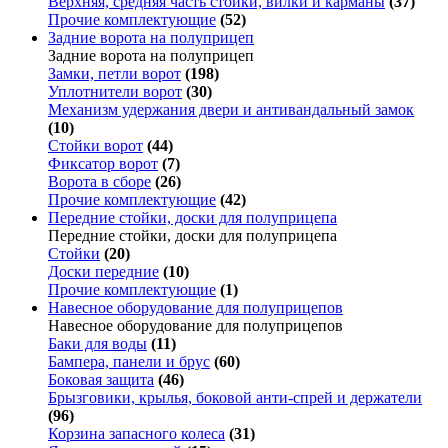
Верхняя, средняя часть стойки, вилки и карманы
(37)
Прочие комплектующие
(52)
Задние ворота на полуприцеп
Задние ворота на полуприцеп
Замки, петли ворот
(198)
Уплотнители ворот
(30)
Механизм удержания двери и антивандальный замок
(10)
Стойки ворот
(44)
Фиксатор ворот
(7)
Ворота в сборе
(26)
Прочие комплектующие
(42)
Передние стойки, доски для полуприцепа
Передние стойки, доски для полуприцепа
Стойки
(20)
Доски передние
(10)
Прочие комплектующие
(1)
Навесное оборудование для полуприцепов
Навесное оборудование для полуприцепов
Баки для воды
(11)
Бампера, панели и брус
(60)
Боковая защита
(46)
Брызговики, крылья, боковой анти-спрей и держатели
(96)
Корзина запасного колеса
(31)