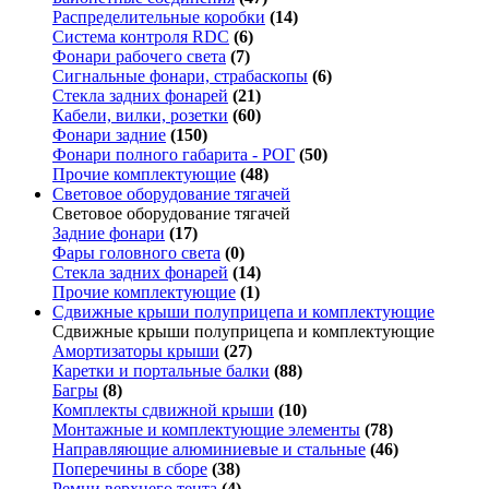
Распределительные коробки
(14)
Система контроля RDC
(6)
Фонари рабочего света
(7)
Сигнальные фонари, страбаскопы
(6)
Стекла задних фонарей
(21)
Кабели, вилки, розетки
(60)
Фонари задние
(150)
Фонари полного габарита - РОГ
(50)
Прочие комплектующие
(48)
Световое оборудование тягачей
Световое оборудование тягачей
Задние фонари
(17)
Фары головного света
(0)
Стекла задних фонарей
(14)
Прочие комплектующие
(1)
Сдвижные крыши полуприцепа и комплектующие
Сдвижные крыши полуприцепа и комплектующие
Амортизаторы крыши
(27)
Каретки и портальные балки
(88)
Багры
(8)
Комплекты сдвижной крыши
(10)
Монтажные и комплектующие элементы
(78)
Направляющие алюминиевые и стальные
(46)
Поперечины в сборе
(38)
Ремни верхнего тента
(4)