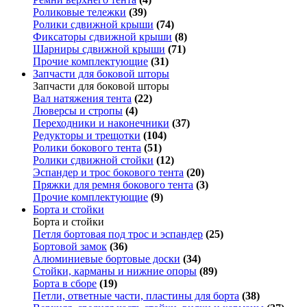
Роликовые тележки
(39)
Ролики сдвижной крыши
(74)
Фиксаторы сдвижной крыши
(8)
Шарниры сдвижной крыши
(71)
Прочие комплектующие
(31)
Запчасти для боковой шторы
Запчасти для боковой шторы
Вал натяжения тента
(22)
Люверсы и стропы
(4)
Переходники и наконечники
(37)
Редукторы и трещотки
(104)
Ролики бокового тента
(51)
Ролики сдвижной стойки
(12)
Эспандер и трос бокового тента
(20)
Пряжки для ремня бокового тента
(3)
Прочие комплектующие
(9)
Борта и стойки
Борта и стойки
Петля бортовая под трос и эспандер
(25)
Бортовой замок
(36)
Алюминиевые бортовые доски
(34)
Стойки, карманы и нижние опоры
(89)
Борта в сборе
(19)
Петли, ответные части, пластины для борта
(38)