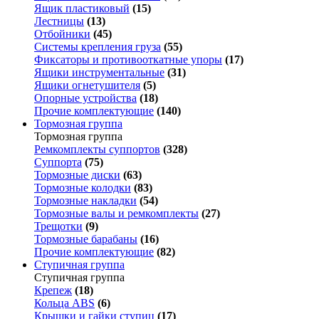
Ящик пластиковый
(15)
Лестницы
(13)
Отбойники
(45)
Системы крепления груза
(55)
Фиксаторы и противооткатные упоры
(17)
Ящики инструментальные
(31)
Ящики огнетушителя
(5)
Опорные устройства
(18)
Прочие комплектующие
(140)
Тормозная группа
Тормозная группа
Ремкомплекты суппортов
(328)
Суппорта
(75)
Тормозные диски
(63)
Тормозные колодки
(83)
Тормозные накладки
(54)
Тормозные валы и ремкомплекты
(27)
Трещотки
(9)
Тормозные барабаны
(16)
Прочие комплектующие
(82)
Ступичная группа
Ступичная группа
Крепеж
(18)
Кольца ABS
(6)
Крышки и гайки ступиц
(17)