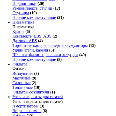
Подшипники
(20)
Ремкомплекты ступиц
(17)
Ступицы
(10)
Прочие комплектующие
(21)
Пневматика
Пневматика
Краны
(6)
Комплекты EBS, ABS
(2)
Датчики ABS
(4)
Тормозные камеры и энергоаккумуляторы
(15)
Удлинители, кабели
(5)
Шланги, фитинги, головки, штуцера
(40)
Прочие комплектующие
(8)
Фильтра
Фильтра
Воздушные
(3)
Масляные
(9)
Салонные
(2)
Топливные
(10)
Фильтры-осушители
(1)
Узлы и агрегаты для тягачей
Узлы и агрегаты для тягачей
Амортизаторы
(3)
Водяные помпы
(6)
Кабина
(15)