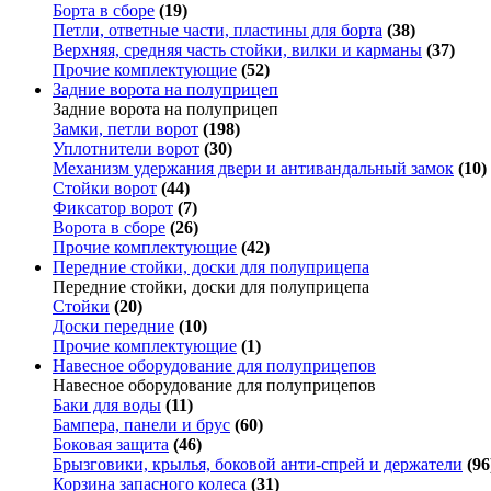
Борта в сборе
(19)
Петли, ответные части, пластины для борта
(38)
Верхняя, средняя часть стойки, вилки и карманы
(37)
Прочие комплектующие
(52)
Задние ворота на полуприцеп
Задние ворота на полуприцеп
Замки, петли ворот
(198)
Уплотнители ворот
(30)
Механизм удержания двери и антивандальный замок
(10)
Стойки ворот
(44)
Фиксатор ворот
(7)
Ворота в сборе
(26)
Прочие комплектующие
(42)
Передние стойки, доски для полуприцепа
Передние стойки, доски для полуприцепа
Стойки
(20)
Доски передние
(10)
Прочие комплектующие
(1)
Навесное оборудование для полуприцепов
Навесное оборудование для полуприцепов
Баки для воды
(11)
Бампера, панели и брус
(60)
Боковая защита
(46)
Брызговики, крылья, боковой анти-спрей и держатели
(96
Корзина запасного колеса
(31)