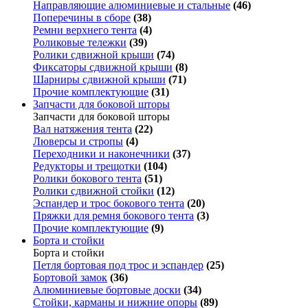
Направляющие алюминиевые и стальные
(46)
Поперечины в сборе
(38)
Ремни верхнего тента
(4)
Роликовые тележки
(39)
Ролики сдвижной крыши
(74)
Фиксаторы сдвижной крыши
(8)
Шарниры сдвижной крыши
(71)
Прочие комплектующие
(31)
Запчасти для боковой шторы
Запчасти для боковой шторы
Вал натяжения тента
(22)
Люверсы и стропы
(4)
Переходники и наконечники
(37)
Редукторы и трещотки
(104)
Ролики бокового тента
(51)
Ролики сдвижной стойки
(12)
Эспандер и трос бокового тента
(20)
Пряжки для ремня бокового тента
(3)
Прочие комплектующие
(9)
Борта и стойки
Борта и стойки
Петля бортовая под трос и эспандер
(25)
Бортовой замок
(36)
Алюминиевые бортовые доски
(34)
Стойки, карманы и нижние опоры
(89)