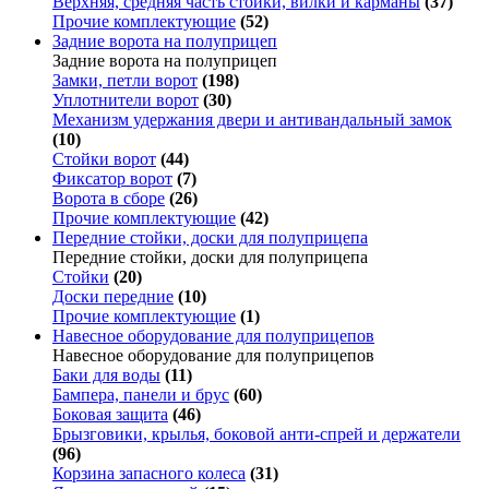
Верхняя, средняя часть стойки, вилки и карманы
(37)
Прочие комплектующие
(52)
Задние ворота на полуприцеп
Задние ворота на полуприцеп
Замки, петли ворот
(198)
Уплотнители ворот
(30)
Механизм удержания двери и антивандальный замок
(10)
Стойки ворот
(44)
Фиксатор ворот
(7)
Ворота в сборе
(26)
Прочие комплектующие
(42)
Передние стойки, доски для полуприцепа
Передние стойки, доски для полуприцепа
Стойки
(20)
Доски передние
(10)
Прочие комплектующие
(1)
Навесное оборудование для полуприцепов
Навесное оборудование для полуприцепов
Баки для воды
(11)
Бампера, панели и брус
(60)
Боковая защита
(46)
Брызговики, крылья, боковой анти-спрей и держатели
(96)
Корзина запасного колеса
(31)