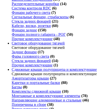
Распределительные коробки
(14)
Система контроля RDC
(6)
Фонари рабочего света
(7)
Сигнальные фонари, страбаскопы
(6)
Стекла задних фонарей
(21)
Кабели, вилки, розетки
(60)
Фонари задние
(150)
Фонари полного габарита - РОГ
(50)
Прочие комплектующие
(48)
Световое оборудование тягачей
Световое оборудование тягачей
Задние фонари
(17)
Фары головного света
(0)
Стекла задних фонарей
(14)
Прочие комплектующие
(1)
Сдвижные крыши полуприцепа и комплектующие
Сдвижные крыши полуприцепа и комплектующие
Амортизаторы крыши
(27)
Каретки и портальные балки
(88)
Багры
(8)
Комплекты сдвижной крыши
(10)
Монтажные и комплектующие элементы
(78)
Направляющие алюминиевые и стальные
(46)
Поперечины в сборе
(38)
Ремни верхнего тента
(4)