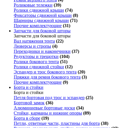
Роликовые тележки
(39)
Ролики сдвижной крыши
(74)
Фиксаторы сдвижной крыши
(8)
Шарниры сдвижной крыши
(71)
Прочие комплектующие
(31)
Запчасти для боковой шторы
Запчасти для боковой шторы
Вал натяжения тента
(22)
Люверсы и стропы
(4)
Переходники и наконечники
(37)
Редукторы и трещотки
(104)
Ролики бокового тента
(51)
Ролики сдвижной стойки
(12)
Эспандер и трос бокового тента
(20)
Пряжки для ремня бокового тента
(3)
Прочие комплектующие
(9)
Борта и стойки
Борта и стойки
Петля бортовая под трос и эспандер
(25)
Бортовой замок
(36)
Алюминиевые бортовые доски
(34)
Стойки, карманы и нижние опоры
(89)
Борта в сборе
(19)
Петли, ответные части, пластины для борта
(38)