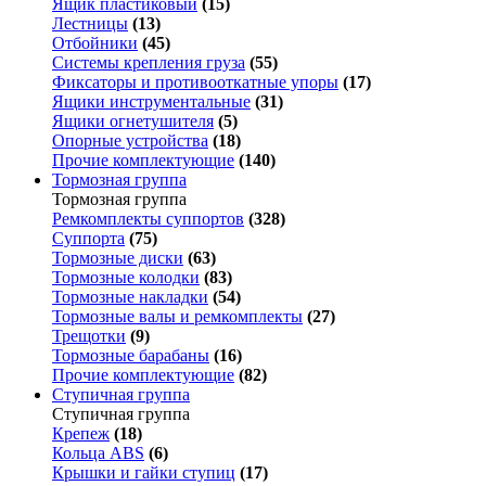
Ящик пластиковый
(15)
Лестницы
(13)
Отбойники
(45)
Системы крепления груза
(55)
Фиксаторы и противооткатные упоры
(17)
Ящики инструментальные
(31)
Ящики огнетушителя
(5)
Опорные устройства
(18)
Прочие комплектующие
(140)
Тормозная группа
Тормозная группа
Ремкомплекты суппортов
(328)
Суппорта
(75)
Тормозные диски
(63)
Тормозные колодки
(83)
Тормозные накладки
(54)
Тормозные валы и ремкомплекты
(27)
Трещотки
(9)
Тормозные барабаны
(16)
Прочие комплектующие
(82)
Ступичная группа
Ступичная группа
Крепеж
(18)
Кольца ABS
(6)
Крышки и гайки ступиц
(17)