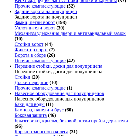
Верхняя, средняя часть стойки, вилки и карманы
(37)
Прочие комплектующие
(52)
Задние ворота на полуприцеп
Задние ворота на полуприцеп
Замки, петли ворот
(198)
Уплотнители ворот
(30)
Механизм удержания двери и антивандальный замок
(10)
Стойки ворот
(44)
Фиксатор ворот
(7)
Ворота в сборе
(26)
Прочие комплектующие
(42)
Передние стойки, доски для полуприцепа
Передние стойки, доски для полуприцепа
Стойки
(20)
Доски передние
(10)
Прочие комплектующие
(1)
Навесное оборудование для полуприцепов
Навесное оборудование для полуприцепов
Баки для воды
(11)
Бампера, панели и брус
(60)
Боковая защита
(46)
Брызговики, крылья, боковой анти-спрей и держатели
(96)
Корзина запасного колеса
(31)