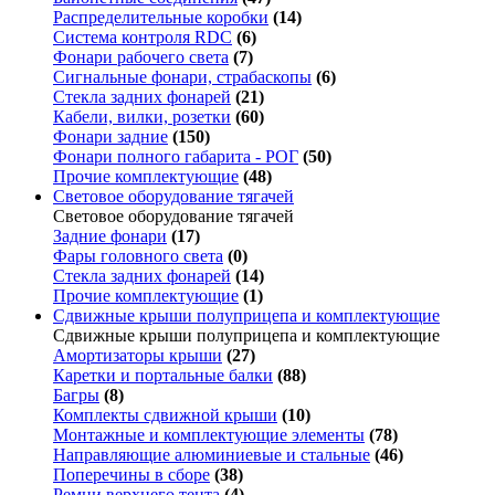
Распределительные коробки
(14)
Система контроля RDC
(6)
Фонари рабочего света
(7)
Сигнальные фонари, страбаскопы
(6)
Стекла задних фонарей
(21)
Кабели, вилки, розетки
(60)
Фонари задние
(150)
Фонари полного габарита - РОГ
(50)
Прочие комплектующие
(48)
Световое оборудование тягачей
Световое оборудование тягачей
Задние фонари
(17)
Фары головного света
(0)
Стекла задних фонарей
(14)
Прочие комплектующие
(1)
Сдвижные крыши полуприцепа и комплектующие
Сдвижные крыши полуприцепа и комплектующие
Амортизаторы крыши
(27)
Каретки и портальные балки
(88)
Багры
(8)
Комплекты сдвижной крыши
(10)
Монтажные и комплектующие элементы
(78)
Направляющие алюминиевые и стальные
(46)
Поперечины в сборе
(38)
Ремни верхнего тента
(4)