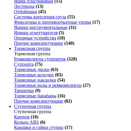
Ящик пластиковый
(15)
Лестницы
(13)
Отбойники
(45)
Системы крепления груза
(55)
Фиксаторы и противооткатные упоры
(17)
Ящики инструментальные
(31)
Ящики огнетушителя
(5)
Опорные устройства
(18)
Прочие комплектующие
(140)
Тормозная группа
Тормозная группа
Ремкомплекты суппортов
(328)
Суппорта
(75)
Тормозные диски
(63)
Тормозные колодки
(83)
Тормозные накладки
(54)
Тормозные валы и ремкомплекты
(27)
Трещотки
(9)
Тормозные барабаны
(16)
Прочие комплектующие
(82)
Ступичная группа
Ступичная группа
Крепеж
(18)
Кольца ABS
(6)
Крышки и гайки ступиц
(17)