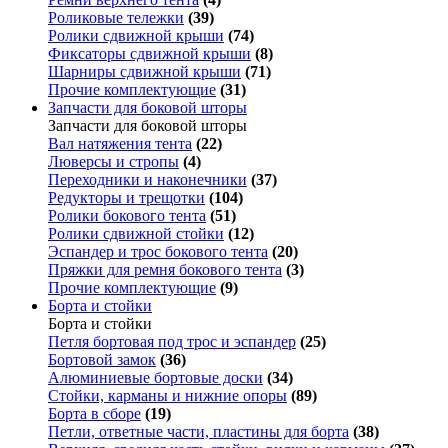
Роликовые тележки
(39)
Ролики сдвижной крыши
(74)
Фиксаторы сдвижной крыши
(8)
Шарниры сдвижной крыши
(71)
Прочие комплектующие
(31)
Запчасти для боковой шторы
Запчасти для боковой шторы
Вал натяжения тента
(22)
Люверсы и стропы
(4)
Переходники и наконечники
(37)
Редукторы и трещотки
(104)
Ролики бокового тента
(51)
Ролики сдвижной стойки
(12)
Эспандер и трос бокового тента
(20)
Пряжки для ремня бокового тента
(3)
Прочие комплектующие
(9)
Борта и стойки
Борта и стойки
Петля бортовая под трос и эспандер
(25)
Бортовой замок
(36)
Алюминиевые бортовые доски
(34)
Стойки, карманы и нижние опоры
(89)
Борта в сборе
(19)
Петли, ответные части, пластины для борта
(38)