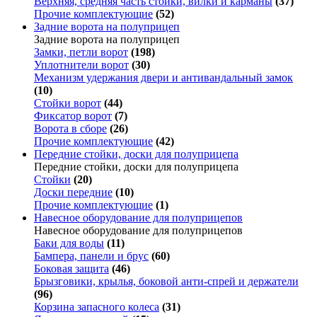
Верхняя, средняя часть стойки, вилки и карманы
(37)
Прочие комплектующие
(52)
Задние ворота на полуприцеп
Задние ворота на полуприцеп
Замки, петли ворот
(198)
Уплотнители ворот
(30)
Механизм удержания двери и антивандальный замок
(10)
Стойки ворот
(44)
Фиксатор ворот
(7)
Ворота в сборе
(26)
Прочие комплектующие
(42)
Передние стойки, доски для полуприцепа
Передние стойки, доски для полуприцепа
Стойки
(20)
Доски передние
(10)
Прочие комплектующие
(1)
Навесное оборудование для полуприцепов
Навесное оборудование для полуприцепов
Баки для воды
(11)
Бампера, панели и брус
(60)
Боковая защита
(46)
Брызговики, крылья, боковой анти-спрей и держатели
(96)
Корзина запасного колеса
(31)