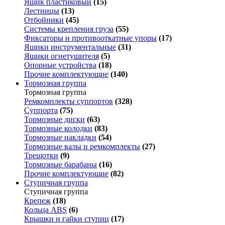
Ящик пластиковый
(15)
Лестницы
(13)
Отбойники
(45)
Системы крепления груза
(55)
Фиксаторы и противооткатные упоры
(17)
Ящики инструментальные
(31)
Ящики огнетушителя
(5)
Опорные устройства
(18)
Прочие комплектующие
(140)
Тормозная группа
Тормозная группа
Ремкомплекты суппортов
(328)
Суппорта
(75)
Тормозные диски
(63)
Тормозные колодки
(83)
Тормозные накладки
(54)
Тормозные валы и ремкомплекты
(27)
Трещотки
(9)
Тормозные барабаны
(16)
Прочие комплектующие
(82)
Ступичная группа
Ступичная группа
Крепеж
(18)
Кольца ABS
(6)
Крышки и гайки ступиц
(17)