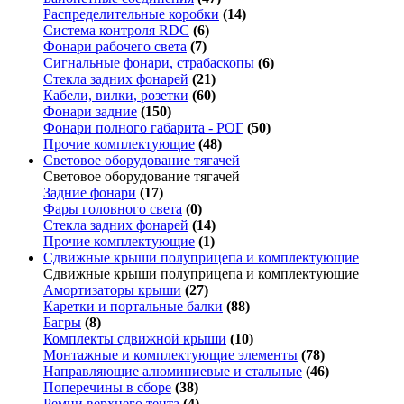
Распределительные коробки
(14)
Система контроля RDC
(6)
Фонари рабочего света
(7)
Сигнальные фонари, страбаскопы
(6)
Стекла задних фонарей
(21)
Кабели, вилки, розетки
(60)
Фонари задние
(150)
Фонари полного габарита - РОГ
(50)
Прочие комплектующие
(48)
Световое оборудование тягачей
Световое оборудование тягачей
Задние фонари
(17)
Фары головного света
(0)
Стекла задних фонарей
(14)
Прочие комплектующие
(1)
Сдвижные крыши полуприцепа и комплектующие
Сдвижные крыши полуприцепа и комплектующие
Амортизаторы крыши
(27)
Каретки и портальные балки
(88)
Багры
(8)
Комплекты сдвижной крыши
(10)
Монтажные и комплектующие элементы
(78)
Направляющие алюминиевые и стальные
(46)
Поперечины в сборе
(38)
Ремни верхнего тента
(4)