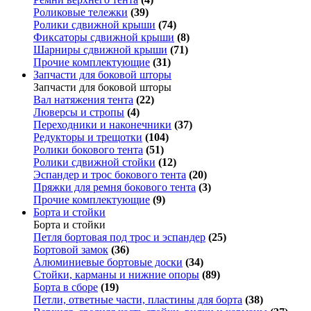
Роликовые тележки
(39)
Ролики сдвижной крыши
(74)
Фиксаторы сдвижной крыши
(8)
Шарниры сдвижной крыши
(71)
Прочие комплектующие
(31)
Запчасти для боковой шторы
Запчасти для боковой шторы
Вал натяжения тента
(22)
Люверсы и стропы
(4)
Переходники и наконечники
(37)
Редукторы и трещотки
(104)
Ролики бокового тента
(51)
Ролики сдвижной стойки
(12)
Эспандер и трос бокового тента
(20)
Пряжки для ремня бокового тента
(3)
Прочие комплектующие
(9)
Борта и стойки
Борта и стойки
Петля бортовая под трос и эспандер
(25)
Бортовой замок
(36)
Алюминиевые бортовые доски
(34)
Стойки, карманы и нижние опоры
(89)
Борта в сборе
(19)
Петли, ответные части, пластины для борта
(38)