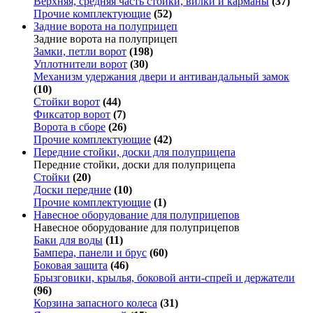
Верхняя, средняя часть стойки, вилки и карманы
(37)
Прочие комплектующие
(52)
Задние ворота на полуприцеп
Задние ворота на полуприцеп
Замки, петли ворот
(198)
Уплотнители ворот
(30)
Механизм удержания двери и антивандальный замок
(10)
Стойки ворот
(44)
Фиксатор ворот
(7)
Ворота в сборе
(26)
Прочие комплектующие
(42)
Передние стойки, доски для полуприцепа
Передние стойки, доски для полуприцепа
Стойки
(20)
Доски передние
(10)
Прочие комплектующие
(1)
Навесное оборудование для полуприцепов
Навесное оборудование для полуприцепов
Баки для воды
(11)
Бампера, панели и брус
(60)
Боковая защита
(46)
Брызговики, крылья, боковой анти-спрей и держатели
(96)
Корзина запасного колеса
(31)