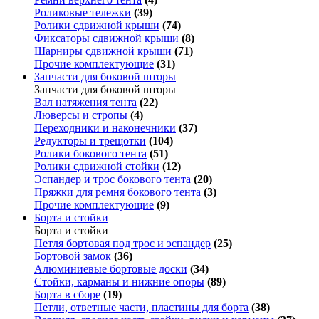
Роликовые тележки
(39)
Ролики сдвижной крыши
(74)
Фиксаторы сдвижной крыши
(8)
Шарниры сдвижной крыши
(71)
Прочие комплектующие
(31)
Запчасти для боковой шторы
Запчасти для боковой шторы
Вал натяжения тента
(22)
Люверсы и стропы
(4)
Переходники и наконечники
(37)
Редукторы и трещотки
(104)
Ролики бокового тента
(51)
Ролики сдвижной стойки
(12)
Эспандер и трос бокового тента
(20)
Пряжки для ремня бокового тента
(3)
Прочие комплектующие
(9)
Борта и стойки
Борта и стойки
Петля бортовая под трос и эспандер
(25)
Бортовой замок
(36)
Алюминиевые бортовые доски
(34)
Стойки, карманы и нижние опоры
(89)
Борта в сборе
(19)
Петли, ответные части, пластины для борта
(38)