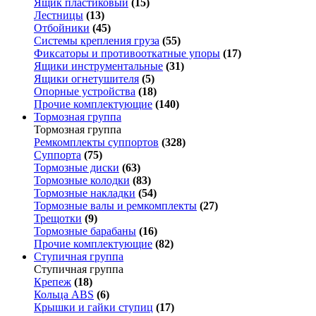
Ящик пластиковый
(15)
Лестницы
(13)
Отбойники
(45)
Системы крепления груза
(55)
Фиксаторы и противооткатные упоры
(17)
Ящики инструментальные
(31)
Ящики огнетушителя
(5)
Опорные устройства
(18)
Прочие комплектующие
(140)
Тормозная группа
Тормозная группа
Ремкомплекты суппортов
(328)
Суппорта
(75)
Тормозные диски
(63)
Тормозные колодки
(83)
Тормозные накладки
(54)
Тормозные валы и ремкомплекты
(27)
Трещотки
(9)
Тормозные барабаны
(16)
Прочие комплектующие
(82)
Ступичная группа
Ступичная группа
Крепеж
(18)
Кольца ABS
(6)
Крышки и гайки ступиц
(17)