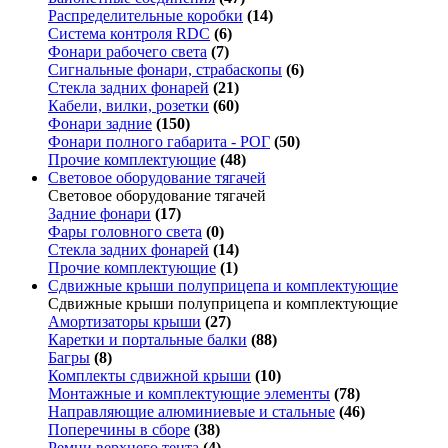
Распределительные коробки
(14)
Система контроля RDC
(6)
Фонари рабочего света
(7)
Сигнальные фонари, страбаскопы
(6)
Стекла задних фонарей
(21)
Кабели, вилки, розетки
(60)
Фонари задние
(150)
Фонари полного габарита - РОГ
(50)
Прочие комплектующие
(48)
Световое оборудование тягачей
Световое оборудование тягачей
Задние фонари
(17)
Фары головного света
(0)
Стекла задних фонарей
(14)
Прочие комплектующие
(1)
Сдвижные крыши полуприцепа и комплектующие
Сдвижные крыши полуприцепа и комплектующие
Амортизаторы крыши
(27)
Каретки и портальные балки
(88)
Багры
(8)
Комплекты сдвижной крыши
(10)
Монтажные и комплектующие элементы
(78)
Направляющие алюминиевые и стальные
(46)
Поперечины в сборе
(38)
Ремни верхнего тента
(4)