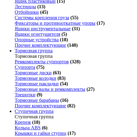
Ящик пластиковый
(15)
Лестницы
(13)
Отбойники
(45)
Системы крепления груза
(55)
Фиксаторы и противооткатные упоры
(17)
Ящики инструментальные
(31)
Ящики огнетушителя
(5)
Опорные устройства
(18)
Прочие комплектующие
(140)
Тормозная группа
Тормозная группа
Ремкомплекты суппортов
(328)
Суппорта
(75)
Тормозные диски
(63)
Тормозные колодки
(83)
Тормозные накладки
(54)
Тормозные валы и ремкомплекты
(27)
Трещотки
(9)
Тормозные барабаны
(16)
Прочие комплектующие
(82)
Ступичная группа
Ступичная группа
Крепеж
(18)
Кольца ABS
(6)
Крышки и гайки ступиц
(17)