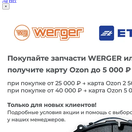
Да
Нет
×