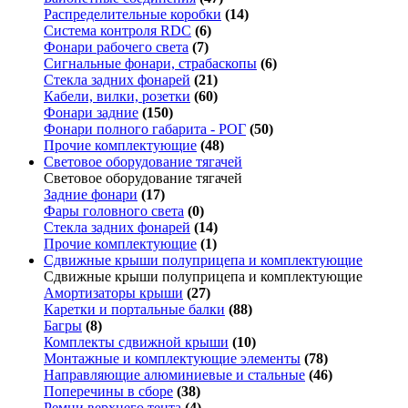
Распределительные коробки
(14)
Система контроля RDC
(6)
Фонари рабочего света
(7)
Сигнальные фонари, страбаскопы
(6)
Стекла задних фонарей
(21)
Кабели, вилки, розетки
(60)
Фонари задние
(150)
Фонари полного габарита - РОГ
(50)
Прочие комплектующие
(48)
Световое оборудование тягачей
Световое оборудование тягачей
Задние фонари
(17)
Фары головного света
(0)
Стекла задних фонарей
(14)
Прочие комплектующие
(1)
Сдвижные крыши полуприцепа и комплектующие
Сдвижные крыши полуприцепа и комплектующие
Амортизаторы крыши
(27)
Каретки и портальные балки
(88)
Багры
(8)
Комплекты сдвижной крыши
(10)
Монтажные и комплектующие элементы
(78)
Направляющие алюминиевые и стальные
(46)
Поперечины в сборе
(38)
Ремни верхнего тента
(4)