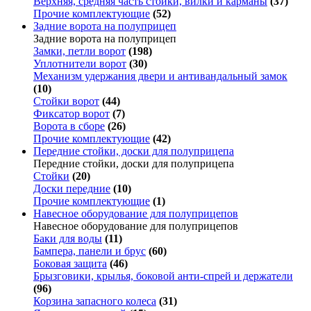
Верхняя, средняя часть стойки, вилки и карманы
(37)
Прочие комплектующие
(52)
Задние ворота на полуприцеп
Задние ворота на полуприцеп
Замки, петли ворот
(198)
Уплотнители ворот
(30)
Механизм удержания двери и антивандальный замок
(10)
Стойки ворот
(44)
Фиксатор ворот
(7)
Ворота в сборе
(26)
Прочие комплектующие
(42)
Передние стойки, доски для полуприцепа
Передние стойки, доски для полуприцепа
Стойки
(20)
Доски передние
(10)
Прочие комплектующие
(1)
Навесное оборудование для полуприцепов
Навесное оборудование для полуприцепов
Баки для воды
(11)
Бампера, панели и брус
(60)
Боковая защита
(46)
Брызговики, крылья, боковой анти-спрей и держатели
(96)
Корзина запасного колеса
(31)