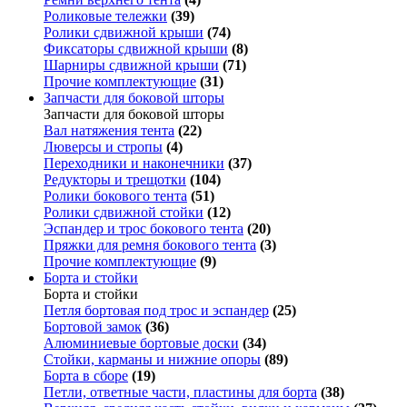
Роликовые тележки
(39)
Ролики сдвижной крыши
(74)
Фиксаторы сдвижной крыши
(8)
Шарниры сдвижной крыши
(71)
Прочие комплектующие
(31)
Запчасти для боковой шторы
Запчасти для боковой шторы
Вал натяжения тента
(22)
Люверсы и стропы
(4)
Переходники и наконечники
(37)
Редукторы и трещотки
(104)
Ролики бокового тента
(51)
Ролики сдвижной стойки
(12)
Эспандер и трос бокового тента
(20)
Пряжки для ремня бокового тента
(3)
Прочие комплектующие
(9)
Борта и стойки
Борта и стойки
Петля бортовая под трос и эспандер
(25)
Бортовой замок
(36)
Алюминиевые бортовые доски
(34)
Стойки, карманы и нижние опоры
(89)
Борта в сборе
(19)
Петли, ответные части, пластины для борта
(38)