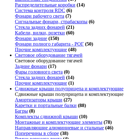
Распределительные коробки
(14)
Система контроля RDC
(6)
Фонари рабочего света
(7)
Сигнальные фонари, страбаскопы
(6)
Стекла задних фонарей
(21)
Кабели, вилки, розетки
(60)
Фонари задние
(150)
Фонари полного габарита - РОГ
(50)
Прочие комплектующие
(48)
Световое оборудование тягачей
Световое оборудование тягачей
Задние фонари
(17)
Фары головного света
(0)
Стекла задних фонарей
(14)
Прочие комплектующие
(1)
Сдвижные крыши полуприцепа и комплектующие
Сдвижные крыши полуприцепа и комплектующие
Амортизаторы крыши
(27)
Каретки и портальные балки
(88)
Багры
(8)
Комплекты сдвижной крыши
(10)
Монтажные и комплектующие элементы
(78)
Направляющие алюминиевые и стальные
(46)
Поперечины в сборе
(38)
Ремни верхнего тента
(4)