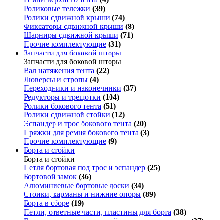
Роликовые тележки
(39)
Ролики сдвижной крыши
(74)
Фиксаторы сдвижной крыши
(8)
Шарниры сдвижной крыши
(71)
Прочие комплектующие
(31)
Запчасти для боковой шторы
Запчасти для боковой шторы
Вал натяжения тента
(22)
Люверсы и стропы
(4)
Переходники и наконечники
(37)
Редукторы и трещотки
(104)
Ролики бокового тента
(51)
Ролики сдвижной стойки
(12)
Эспандер и трос бокового тента
(20)
Пряжки для ремня бокового тента
(3)
Прочие комплектующие
(9)
Борта и стойки
Борта и стойки
Петля бортовая под трос и эспандер
(25)
Бортовой замок
(36)
Алюминиевые бортовые доски
(34)
Стойки, карманы и нижние опоры
(89)
Борта в сборе
(19)
Петли, ответные части, пластины для борта
(38)