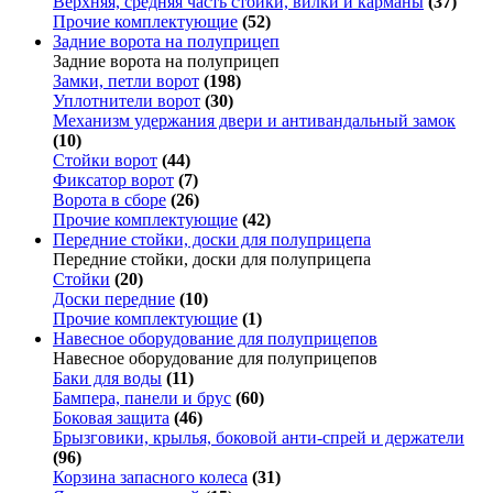
Верхняя, средняя часть стойки, вилки и карманы
(37)
Прочие комплектующие
(52)
Задние ворота на полуприцеп
Задние ворота на полуприцеп
Замки, петли ворот
(198)
Уплотнители ворот
(30)
Механизм удержания двери и антивандальный замок
(10)
Стойки ворот
(44)
Фиксатор ворот
(7)
Ворота в сборе
(26)
Прочие комплектующие
(42)
Передние стойки, доски для полуприцепа
Передние стойки, доски для полуприцепа
Стойки
(20)
Доски передние
(10)
Прочие комплектующие
(1)
Навесное оборудование для полуприцепов
Навесное оборудование для полуприцепов
Баки для воды
(11)
Бампера, панели и брус
(60)
Боковая защита
(46)
Брызговики, крылья, боковой анти-спрей и держатели
(96)
Корзина запасного колеса
(31)