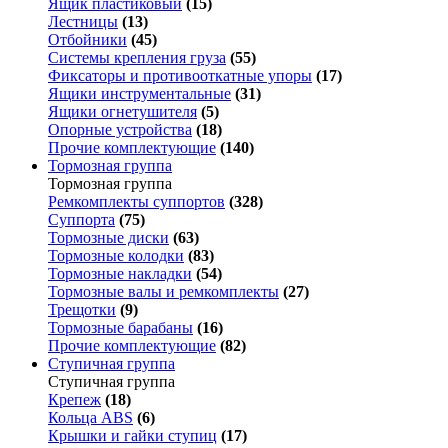
Ящик пластиковый
(15)
Лестницы
(13)
Отбойники
(45)
Системы крепления груза
(55)
Фиксаторы и противооткатные упоры
(17)
Ящики инструментальные
(31)
Ящики огнетушителя
(5)
Опорные устройства
(18)
Прочие комплектующие
(140)
Тормозная группа
Тормозная группа
Ремкомплекты суппортов
(328)
Суппорта
(75)
Тормозные диски
(63)
Тормозные колодки
(83)
Тормозные накладки
(54)
Тормозные валы и ремкомплекты
(27)
Трещотки
(9)
Тормозные барабаны
(16)
Прочие комплектующие
(82)
Ступичная группа
Ступичная группа
Крепеж
(18)
Кольца ABS
(6)
Крышки и гайки ступиц
(17)