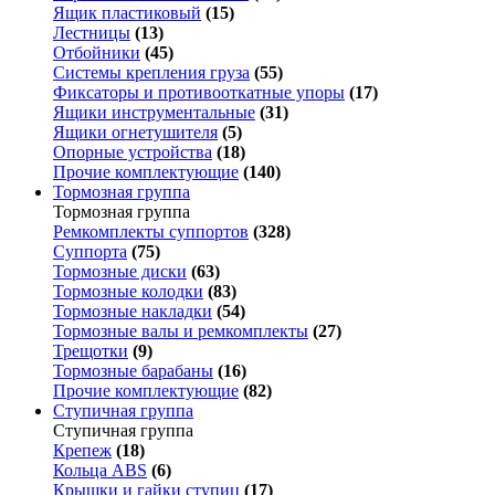
Ящик пластиковый
(15)
Лестницы
(13)
Отбойники
(45)
Системы крепления груза
(55)
Фиксаторы и противооткатные упоры
(17)
Ящики инструментальные
(31)
Ящики огнетушителя
(5)
Опорные устройства
(18)
Прочие комплектующие
(140)
Тормозная группа
Тормозная группа
Ремкомплекты суппортов
(328)
Суппорта
(75)
Тормозные диски
(63)
Тормозные колодки
(83)
Тормозные накладки
(54)
Тормозные валы и ремкомплекты
(27)
Трещотки
(9)
Тормозные барабаны
(16)
Прочие комплектующие
(82)
Ступичная группа
Ступичная группа
Крепеж
(18)
Кольца ABS
(6)
Крышки и гайки ступиц
(17)