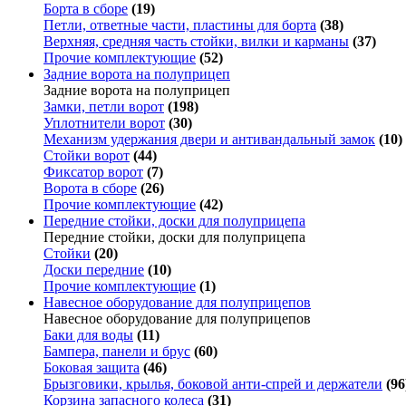
Борта в сборе
(19)
Петли, ответные части, пластины для борта
(38)
Верхняя, средняя часть стойки, вилки и карманы
(37)
Прочие комплектующие
(52)
Задние ворота на полуприцеп
Задние ворота на полуприцеп
Замки, петли ворот
(198)
Уплотнители ворот
(30)
Механизм удержания двери и антивандальный замок
(10)
Стойки ворот
(44)
Фиксатор ворот
(7)
Ворота в сборе
(26)
Прочие комплектующие
(42)
Передние стойки, доски для полуприцепа
Передние стойки, доски для полуприцепа
Стойки
(20)
Доски передние
(10)
Прочие комплектующие
(1)
Навесное оборудование для полуприцепов
Навесное оборудование для полуприцепов
Баки для воды
(11)
Бампера, панели и брус
(60)
Боковая защита
(46)
Брызговики, крылья, боковой анти-спрей и держатели
(96
Корзина запасного колеса
(31)