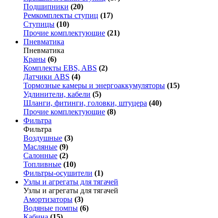
Подшипники
(20)
Ремкомплекты ступиц
(17)
Ступицы
(10)
Прочие комплектующие
(21)
Пневматика
Пневматика
Краны
(6)
Комплекты EBS, ABS
(2)
Датчики ABS
(4)
Тормозные камеры и энергоаккумуляторы
(15)
Удлинители, кабели
(5)
Шланги, фитинги, головки, штуцера
(40)
Прочие комплектующие
(8)
Фильтра
Фильтра
Воздушные
(3)
Масляные
(9)
Салонные
(2)
Топливные
(10)
Фильтры-осушители
(1)
Узлы и агрегаты для тягачей
Узлы и агрегаты для тягачей
Амортизаторы
(3)
Водяные помпы
(6)
Кабина
(15)