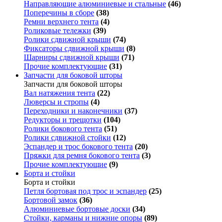
Направляющие алюминиевые и стальные
(46)
Поперечины в сборе
(38)
Ремни верхнего тента
(4)
Роликовые тележки
(39)
Ролики сдвижной крыши
(74)
Фиксаторы сдвижной крыши
(8)
Шарниры сдвижной крыши
(71)
Прочие комплектующие
(31)
Запчасти для боковой шторы
Запчасти для боковой шторы
Вал натяжения тента
(22)
Люверсы и стропы
(4)
Переходники и наконечники
(37)
Редукторы и трещотки
(104)
Ролики бокового тента
(51)
Ролики сдвижной стойки
(12)
Эспандер и трос бокового тента
(20)
Пряжки для ремня бокового тента
(3)
Прочие комплектующие
(9)
Борта и стойки
Борта и стойки
Петля бортовая под трос и эспандер
(25)
Бортовой замок
(36)
Алюминиевые бортовые доски
(34)
Стойки, карманы и нижние опоры
(89)