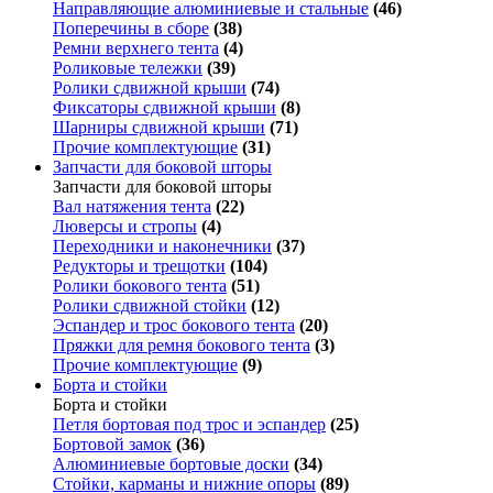
Направляющие алюминиевые и стальные
(46)
Поперечины в сборе
(38)
Ремни верхнего тента
(4)
Роликовые тележки
(39)
Ролики сдвижной крыши
(74)
Фиксаторы сдвижной крыши
(8)
Шарниры сдвижной крыши
(71)
Прочие комплектующие
(31)
Запчасти для боковой шторы
Запчасти для боковой шторы
Вал натяжения тента
(22)
Люверсы и стропы
(4)
Переходники и наконечники
(37)
Редукторы и трещотки
(104)
Ролики бокового тента
(51)
Ролики сдвижной стойки
(12)
Эспандер и трос бокового тента
(20)
Пряжки для ремня бокового тента
(3)
Прочие комплектующие
(9)
Борта и стойки
Борта и стойки
Петля бортовая под трос и эспандер
(25)
Бортовой замок
(36)
Алюминиевые бортовые доски
(34)
Стойки, карманы и нижние опоры
(89)