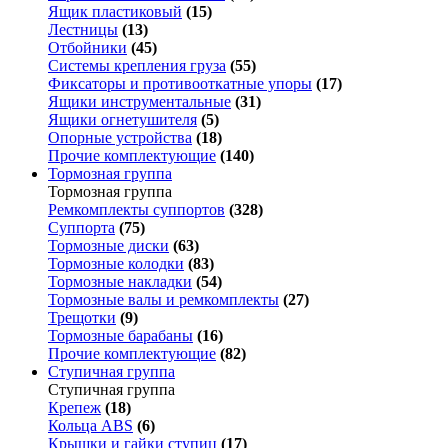
Ящик пластиковый
(15)
Лестницы
(13)
Отбойники
(45)
Системы крепления груза
(55)
Фиксаторы и противооткатные упоры
(17)
Ящики инструментальные
(31)
Ящики огнетушителя
(5)
Опорные устройства
(18)
Прочие комплектующие
(140)
Тормозная группа
Тормозная группа
Ремкомплекты суппортов
(328)
Суппорта
(75)
Тормозные диски
(63)
Тормозные колодки
(83)
Тормозные накладки
(54)
Тормозные валы и ремкомплекты
(27)
Трещотки
(9)
Тормозные барабаны
(16)
Прочие комплектующие
(82)
Ступичная группа
Ступичная группа
Крепеж
(18)
Кольца ABS
(6)
Крышки и гайки ступиц
(17)