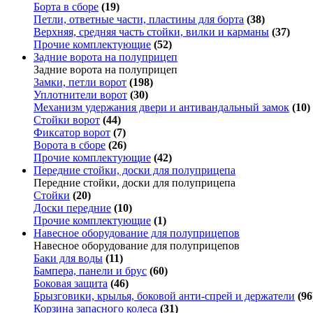
Борта в сборе
(19)
Петли, ответные части, пластины для борта
(38)
Верхняя, средняя часть стойки, вилки и карманы
(37)
Прочие комплектующие
(52)
Задние ворота на полуприцеп
Задние ворота на полуприцеп
Замки, петли ворот
(198)
Уплотнители ворот
(30)
Механизм удержания двери и антивандальный замок
(10)
Стойки ворот
(44)
Фиксатор ворот
(7)
Ворота в сборе
(26)
Прочие комплектующие
(42)
Передние стойки, доски для полуприцепа
Передние стойки, доски для полуприцепа
Стойки
(20)
Доски передние
(10)
Прочие комплектующие
(1)
Навесное оборудование для полуприцепов
Навесное оборудование для полуприцепов
Баки для воды
(11)
Бампера, панели и брус
(60)
Боковая защита
(46)
Брызговики, крылья, боковой анти-спрей и держатели
(96
Корзина запасного колеса
(31)