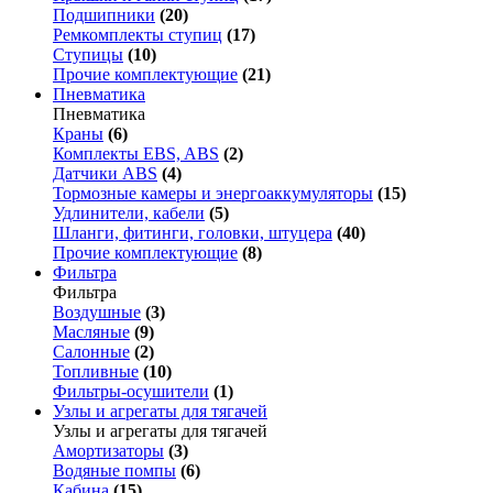
Подшипники
(20)
Ремкомплекты ступиц
(17)
Ступицы
(10)
Прочие комплектующие
(21)
Пневматика
Пневматика
Краны
(6)
Комплекты EBS, ABS
(2)
Датчики ABS
(4)
Тормозные камеры и энергоаккумуляторы
(15)
Удлинители, кабели
(5)
Шланги, фитинги, головки, штуцера
(40)
Прочие комплектующие
(8)
Фильтра
Фильтра
Воздушные
(3)
Масляные
(9)
Салонные
(2)
Топливные
(10)
Фильтры-осушители
(1)
Узлы и агрегаты для тягачей
Узлы и агрегаты для тягачей
Амортизаторы
(3)
Водяные помпы
(6)
Кабина
(15)