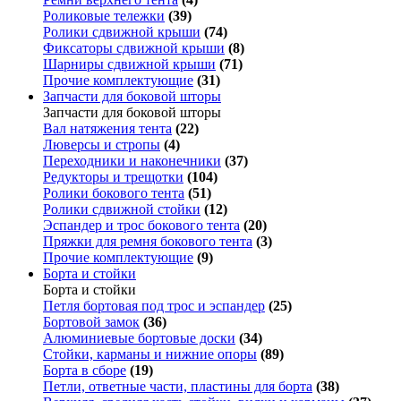
Роликовые тележки
(39)
Ролики сдвижной крыши
(74)
Фиксаторы сдвижной крыши
(8)
Шарниры сдвижной крыши
(71)
Прочие комплектующие
(31)
Запчасти для боковой шторы
Запчасти для боковой шторы
Вал натяжения тента
(22)
Люверсы и стропы
(4)
Переходники и наконечники
(37)
Редукторы и трещотки
(104)
Ролики бокового тента
(51)
Ролики сдвижной стойки
(12)
Эспандер и трос бокового тента
(20)
Пряжки для ремня бокового тента
(3)
Прочие комплектующие
(9)
Борта и стойки
Борта и стойки
Петля бортовая под трос и эспандер
(25)
Бортовой замок
(36)
Алюминиевые бортовые доски
(34)
Стойки, карманы и нижние опоры
(89)
Борта в сборе
(19)
Петли, ответные части, пластины для борта
(38)