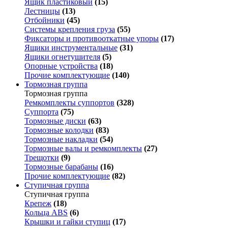
Ящик пластиковый
(15)
Лестницы
(13)
Отбойники
(45)
Системы крепления груза
(55)
Фиксаторы и противооткатные упоры
(17)
Ящики инструментальные
(31)
Ящики огнетушителя
(5)
Опорные устройства
(18)
Прочие комплектующие
(140)
Тормозная группа
Тормозная группа
Ремкомплекты суппортов
(328)
Суппорта
(75)
Тормозные диски
(63)
Тормозные колодки
(83)
Тормозные накладки
(54)
Тормозные валы и ремкомплекты
(27)
Трещотки
(9)
Тормозные барабаны
(16)
Прочие комплектующие
(82)
Ступичная группа
Ступичная группа
Крепеж
(18)
Кольца ABS
(6)
Крышки и гайки ступиц
(17)