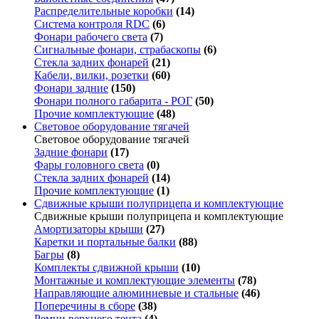
Распределительные коробки
(14)
Система контроля RDC
(6)
Фонари рабочего света
(7)
Сигнальные фонари, страбаскопы
(6)
Стекла задних фонарей
(21)
Кабели, вилки, розетки
(60)
Фонари задние
(150)
Фонари полного габарита - РОГ
(50)
Прочие комплектующие
(48)
Световое оборудование тягачей
Световое оборудование тягачей
Задние фонари
(17)
Фары головного света
(0)
Стекла задних фонарей
(14)
Прочие комплектующие
(1)
Сдвижные крыши полуприцепа и комплектующие
Сдвижные крыши полуприцепа и комплектующие
Амортизаторы крыши
(27)
Каретки и портальные балки
(88)
Багры
(8)
Комплекты сдвижной крыши
(10)
Монтажные и комплектующие элементы
(78)
Направляющие алюминиевые и стальные
(46)
Поперечины в сборе
(38)
Ремни верхнего тента
(4)