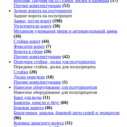
Верхняя, средняя часть стойки, вилки и карманы
(37)
Прочие комплектующие
(52)
Задние ворота на полуприцеп
Задние ворота на полуприцеп
Замки, петли ворот
(198)
Уплотнители ворот
(30)
Механизм удержания двери и антивандальный замок
(10)
Стойки ворот
(44)
Фиксатор ворот
(7)
Ворота в сборе
(26)
Прочие комплектующие
(42)
Передние стойки, доски для полуприцепа
Передние стойки, доски для полуприцепа
Стойки
(20)
Доски передние
(10)
Прочие комплектующие
(1)
Навесное оборудование для полуприцепов
Навесное оборудование для полуприцепов
Баки для воды
(11)
Бампера, панели и брус
(60)
Боковая защита
(46)
Брызговики, крылья, боковой анти-спрей и держатели
(96)
Корзина запасного колеса
(31)