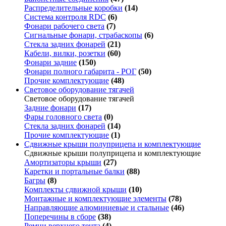
Распределительные коробки
(14)
Система контроля RDC
(6)
Фонари рабочего света
(7)
Сигнальные фонари, страбаскопы
(6)
Стекла задних фонарей
(21)
Кабели, вилки, розетки
(60)
Фонари задние
(150)
Фонари полного габарита - РОГ
(50)
Прочие комплектующие
(48)
Световое оборудование тягачей
Световое оборудование тягачей
Задние фонари
(17)
Фары головного света
(0)
Стекла задних фонарей
(14)
Прочие комплектующие
(1)
Сдвижные крыши полуприцепа и комплектующие
Сдвижные крыши полуприцепа и комплектующие
Амортизаторы крыши
(27)
Каретки и портальные балки
(88)
Багры
(8)
Комплекты сдвижной крыши
(10)
Монтажные и комплектующие элементы
(78)
Направляющие алюминиевые и стальные
(46)
Поперечины в сборе
(38)
Ремни верхнего тента
(4)