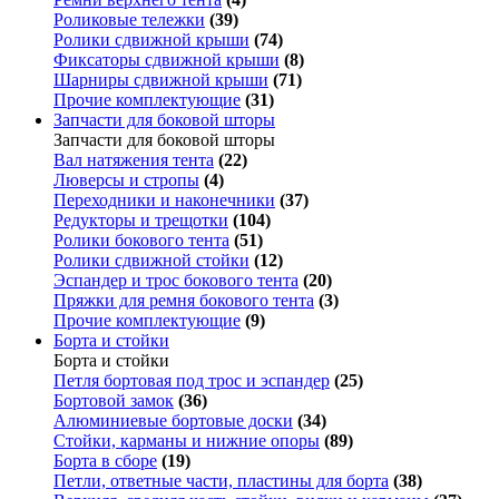
Роликовые тележки
(39)
Ролики сдвижной крыши
(74)
Фиксаторы сдвижной крыши
(8)
Шарниры сдвижной крыши
(71)
Прочие комплектующие
(31)
Запчасти для боковой шторы
Запчасти для боковой шторы
Вал натяжения тента
(22)
Люверсы и стропы
(4)
Переходники и наконечники
(37)
Редукторы и трещотки
(104)
Ролики бокового тента
(51)
Ролики сдвижной стойки
(12)
Эспандер и трос бокового тента
(20)
Пряжки для ремня бокового тента
(3)
Прочие комплектующие
(9)
Борта и стойки
Борта и стойки
Петля бортовая под трос и эспандер
(25)
Бортовой замок
(36)
Алюминиевые бортовые доски
(34)
Стойки, карманы и нижние опоры
(89)
Борта в сборе
(19)
Петли, ответные части, пластины для борта
(38)