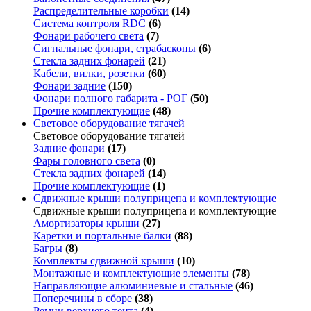
Распределительные коробки
(14)
Система контроля RDC
(6)
Фонари рабочего света
(7)
Сигнальные фонари, страбаскопы
(6)
Стекла задних фонарей
(21)
Кабели, вилки, розетки
(60)
Фонари задние
(150)
Фонари полного габарита - РОГ
(50)
Прочие комплектующие
(48)
Световое оборудование тягачей
Световое оборудование тягачей
Задние фонари
(17)
Фары головного света
(0)
Стекла задних фонарей
(14)
Прочие комплектующие
(1)
Сдвижные крыши полуприцепа и комплектующие
Сдвижные крыши полуприцепа и комплектующие
Амортизаторы крыши
(27)
Каретки и портальные балки
(88)
Багры
(8)
Комплекты сдвижной крыши
(10)
Монтажные и комплектующие элементы
(78)
Направляющие алюминиевые и стальные
(46)
Поперечины в сборе
(38)
Ремни верхнего тента
(4)