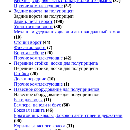
Верхняя, средняя часть стойки, вилки и карманы
(37)
Прочие комплектующие
(52)
Задние ворота на полуприцеп
Задние ворота на полуприцеп
Замки, петли ворот
(198)
Уплотнители ворот
(30)
Механизм удержания двери и антивандальный замок
(10)
Стойки ворот
(44)
Фиксатор ворот
(7)
Ворота в сборе
(26)
Прочие комплектующие
(42)
Передние стойки, доски для полуприцепа
Передние стойки, доски для полуприцепа
Стойки
(20)
Доски передние
(10)
Прочие комплектующие
(1)
Навесное оборудование для полуприцепов
Навесное оборудование для полуприцепов
Баки для воды
(11)
Бампера, панели и брус
(60)
Боковая защита
(46)
Брызговики, крылья, боковой анти-спрей и держатели
(96)
Корзина запасного колеса
(31)