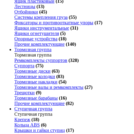
Ящик пластиковый
(15)
Лестницы
(13)
Отбойники
(45)
Системы крепления груза
(55)
Фиксаторы и противооткатные упоры
(17)
Ящики инструментальные
(31)
Ящики огнетушителя
(5)
Опорные устройства
(18)
Прочие комплектующие
(140)
Тормозная группа
Тормозная группа
Ремкомплекты суппортов
(328)
Суппорта
(75)
Тормозные диски
(63)
Тормозные колодки
(83)
Тормозные накладки
(54)
Тормозные валы и ремкомплекты
(27)
Трещотки
(9)
Тормозные барабаны
(16)
Прочие комплектующие
(82)
Ступичная группа
Ступичная группа
Крепеж
(18)
Кольца ABS
(6)
Крышки и гайки ступиц
(17)