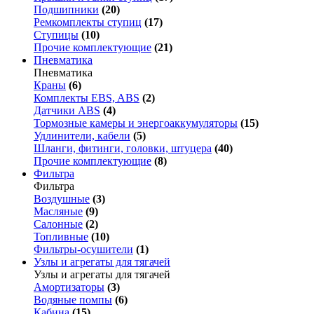
Подшипники
(20)
Ремкомплекты ступиц
(17)
Ступицы
(10)
Прочие комплектующие
(21)
Пневматика
Пневматика
Краны
(6)
Комплекты EBS, ABS
(2)
Датчики ABS
(4)
Тормозные камеры и энергоаккумуляторы
(15)
Удлинители, кабели
(5)
Шланги, фитинги, головки, штуцера
(40)
Прочие комплектующие
(8)
Фильтра
Фильтра
Воздушные
(3)
Масляные
(9)
Салонные
(2)
Топливные
(10)
Фильтры-осушители
(1)
Узлы и агрегаты для тягачей
Узлы и агрегаты для тягачей
Амортизаторы
(3)
Водяные помпы
(6)
Кабина
(15)