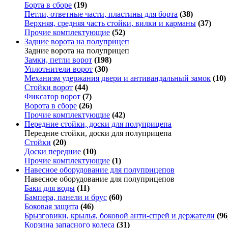
Борта в сборе
(19)
Петли, ответные части, пластины для борта
(38)
Верхняя, средняя часть стойки, вилки и карманы
(37)
Прочие комплектующие
(52)
Задние ворота на полуприцеп
Задние ворота на полуприцеп
Замки, петли ворот
(198)
Уплотнители ворот
(30)
Механизм удержания двери и антивандальный замок
(10)
Стойки ворот
(44)
Фиксатор ворот
(7)
Ворота в сборе
(26)
Прочие комплектующие
(42)
Передние стойки, доски для полуприцепа
Передние стойки, доски для полуприцепа
Стойки
(20)
Доски передние
(10)
Прочие комплектующие
(1)
Навесное оборудование для полуприцепов
Навесное оборудование для полуприцепов
Баки для воды
(11)
Бампера, панели и брус
(60)
Боковая защита
(46)
Брызговики, крылья, боковой анти-спрей и держатели
(96
Корзина запасного колеса
(31)