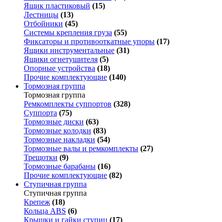
Ящик пластиковый
(15)
Лестницы
(13)
Отбойники
(45)
Системы крепления груза
(55)
Фиксаторы и противооткатные упоры
(17)
Ящики инструментальные
(31)
Ящики огнетушителя
(5)
Опорные устройства
(18)
Прочие комплектующие
(140)
Тормозная группа
Тормозная группа
Ремкомплекты суппортов
(328)
Суппорта
(75)
Тормозные диски
(63)
Тормозные колодки
(83)
Тормозные накладки
(54)
Тормозные валы и ремкомплекты
(27)
Трещотки
(9)
Тормозные барабаны
(16)
Прочие комплектующие
(82)
Ступичная группа
Ступичная группа
Крепеж
(18)
Кольца ABS
(6)
Крышки и гайки ступиц
(17)