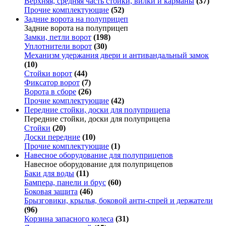
Верхняя, средняя часть стойки, вилки и карманы
(37)
Прочие комплектующие
(52)
Задние ворота на полуприцеп
Задние ворота на полуприцеп
Замки, петли ворот
(198)
Уплотнители ворот
(30)
Механизм удержания двери и антивандальный замок
(10)
Стойки ворот
(44)
Фиксатор ворот
(7)
Ворота в сборе
(26)
Прочие комплектующие
(42)
Передние стойки, доски для полуприцепа
Передние стойки, доски для полуприцепа
Стойки
(20)
Доски передние
(10)
Прочие комплектующие
(1)
Навесное оборудование для полуприцепов
Навесное оборудование для полуприцепов
Баки для воды
(11)
Бампера, панели и брус
(60)
Боковая защита
(46)
Брызговики, крылья, боковой анти-спрей и держатели
(96)
Корзина запасного колеса
(31)