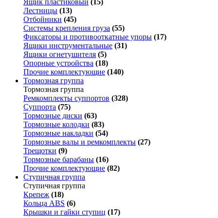
Ящик пластиковый
(15)
Лестницы
(13)
Отбойники
(45)
Системы крепления груза
(55)
Фиксаторы и противооткатные упоры
(17)
Ящики инструментальные
(31)
Ящики огнетушителя
(5)
Опорные устройства
(18)
Прочие комплектующие
(140)
Тормозная группа
Тормозная группа
Ремкомплекты суппортов
(328)
Суппорта
(75)
Тормозные диски
(63)
Тормозные колодки
(83)
Тормозные накладки
(54)
Тормозные валы и ремкомплекты
(27)
Трещотки
(9)
Тормозные барабаны
(16)
Прочие комплектующие
(82)
Ступичная группа
Ступичная группа
Крепеж
(18)
Кольца ABS
(6)
Крышки и гайки ступиц
(17)