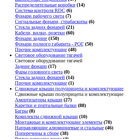
Распределительные коробки
(14)
Система контроля RDC
(6)
Фонари рабочего света
(7)
Сигнальные фонари, страбаскопы
(6)
Стекла задних фонарей
(21)
Кабели, вилки, розетки
(60)
Фонари задние
(150)
Фонари полного габарита - РОГ
(50)
Прочие комплектующие
(48)
Световое оборудование тягачей
Световое оборудование тягачей
Задние фонари
(17)
Фары головного света
(0)
Стекла задних фонарей
(14)
Прочие комплектующие
(1)
Сдвижные крыши полуприцепа и комплектующие
Сдвижные крыши полуприцепа и комплектующие
Амортизаторы крыши
(27)
Каретки и портальные балки
(88)
Багры
(8)
Комплекты сдвижной крыши
(10)
Монтажные и комплектующие элементы
(78)
Направляющие алюминиевые и стальные
(46)
Поперечины в сборе
(38)
Ремни верхнего тента
(4)