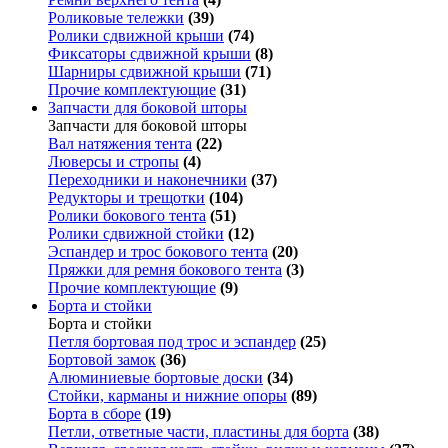
Роликовые тележки
(39)
Ролики сдвижной крыши
(74)
Фиксаторы сдвижной крыши
(8)
Шарниры сдвижной крыши
(71)
Прочие комплектующие
(31)
Запчасти для боковой шторы
Запчасти для боковой шторы
Вал натяжения тента
(22)
Люверсы и стропы
(4)
Переходники и наконечники
(37)
Редукторы и трещотки
(104)
Ролики бокового тента
(51)
Ролики сдвижной стойки
(12)
Эспандер и трос бокового тента
(20)
Пряжки для ремня бокового тента
(3)
Прочие комплектующие
(9)
Борта и стойки
Борта и стойки
Петля бортовая под трос и эспандер
(25)
Бортовой замок
(36)
Алюминиевые бортовые доски
(34)
Стойки, карманы и нижние опоры
(89)
Борта в сборе
(19)
Петли, ответные части, пластины для борта
(38)