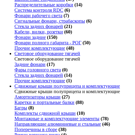
Распределительные коробки
(14)
Система контроля RDC
(6)
Фонари рабочего света
(7)
Сигнальные фонари, страбаскопы
(6)
Стекла задних фонарей
(21)
Кабели, вилки, розетки
(60)
Фонари задние
(150)
Фонари полного габарита - РОГ
(50)
Прочие комплектующие
(48)
Световое оборудование тягачей
Световое оборудование тягачей
Задние фонари
(17)
Фары головного света
(0)
Стекла задних фонарей
(14)
Прочие комплектующие
(1)
Сдвижные крыши полуприцепа и комплектующие
Сдвижные крыши полуприцепа и комплектующие
Амортизаторы крыши
(27)
Каретки и портальные балки
(88)
Багры
(8)
Комплекты сдвижной крыши
(10)
Монтажные и комплектующие элементы
(78)
Направляющие алюминиевые и стальные
(46)
Поперечины в сборе
(38)
Ремни верхнего тента
(4)