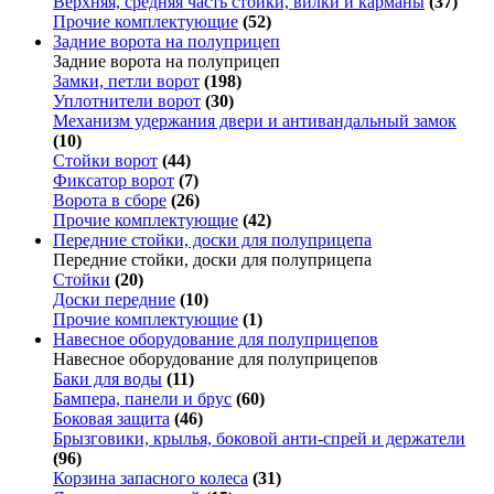
Верхняя, средняя часть стойки, вилки и карманы
(37)
Прочие комплектующие
(52)
Задние ворота на полуприцеп
Задние ворота на полуприцеп
Замки, петли ворот
(198)
Уплотнители ворот
(30)
Механизм удержания двери и антивандальный замок
(10)
Стойки ворот
(44)
Фиксатор ворот
(7)
Ворота в сборе
(26)
Прочие комплектующие
(42)
Передние стойки, доски для полуприцепа
Передние стойки, доски для полуприцепа
Стойки
(20)
Доски передние
(10)
Прочие комплектующие
(1)
Навесное оборудование для полуприцепов
Навесное оборудование для полуприцепов
Баки для воды
(11)
Бампера, панели и брус
(60)
Боковая защита
(46)
Брызговики, крылья, боковой анти-спрей и держатели
(96)
Корзина запасного колеса
(31)