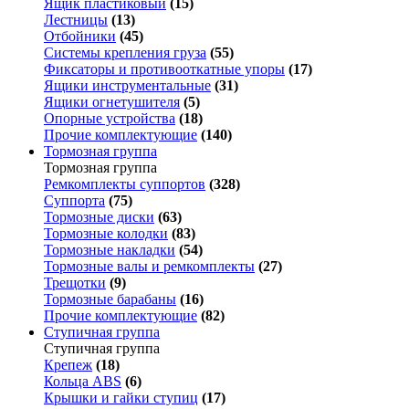
Ящик пластиковый
(15)
Лестницы
(13)
Отбойники
(45)
Системы крепления груза
(55)
Фиксаторы и противооткатные упоры
(17)
Ящики инструментальные
(31)
Ящики огнетушителя
(5)
Опорные устройства
(18)
Прочие комплектующие
(140)
Тормозная группа
Тормозная группа
Ремкомплекты суппортов
(328)
Суппорта
(75)
Тормозные диски
(63)
Тормозные колодки
(83)
Тормозные накладки
(54)
Тормозные валы и ремкомплекты
(27)
Трещотки
(9)
Тормозные барабаны
(16)
Прочие комплектующие
(82)
Ступичная группа
Ступичная группа
Крепеж
(18)
Кольца ABS
(6)
Крышки и гайки ступиц
(17)