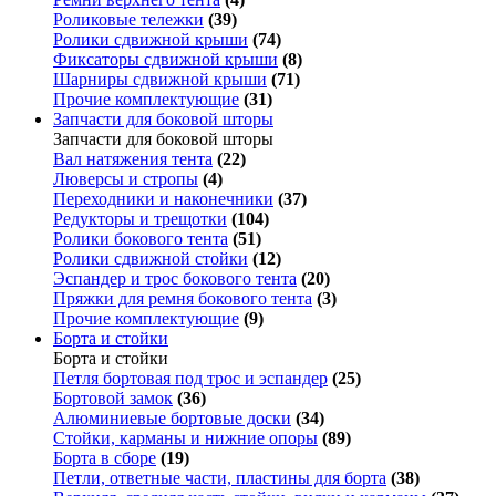
Роликовые тележки
(39)
Ролики сдвижной крыши
(74)
Фиксаторы сдвижной крыши
(8)
Шарниры сдвижной крыши
(71)
Прочие комплектующие
(31)
Запчасти для боковой шторы
Запчасти для боковой шторы
Вал натяжения тента
(22)
Люверсы и стропы
(4)
Переходники и наконечники
(37)
Редукторы и трещотки
(104)
Ролики бокового тента
(51)
Ролики сдвижной стойки
(12)
Эспандер и трос бокового тента
(20)
Пряжки для ремня бокового тента
(3)
Прочие комплектующие
(9)
Борта и стойки
Борта и стойки
Петля бортовая под трос и эспандер
(25)
Бортовой замок
(36)
Алюминиевые бортовые доски
(34)
Стойки, карманы и нижние опоры
(89)
Борта в сборе
(19)
Петли, ответные части, пластины для борта
(38)