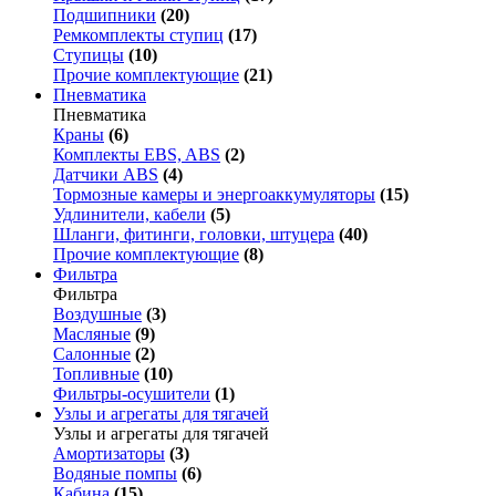
Подшипники
(20)
Ремкомплекты ступиц
(17)
Ступицы
(10)
Прочие комплектующие
(21)
Пневматика
Пневматика
Краны
(6)
Комплекты EBS, ABS
(2)
Датчики ABS
(4)
Тормозные камеры и энергоаккумуляторы
(15)
Удлинители, кабели
(5)
Шланги, фитинги, головки, штуцера
(40)
Прочие комплектующие
(8)
Фильтра
Фильтра
Воздушные
(3)
Масляные
(9)
Салонные
(2)
Топливные
(10)
Фильтры-осушители
(1)
Узлы и агрегаты для тягачей
Узлы и агрегаты для тягачей
Амортизаторы
(3)
Водяные помпы
(6)
Кабина
(15)