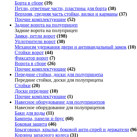
Борта в сборе
(19)
Петли, ответные части, пластины для борта
(38)
Верхняя, средняя часть стойки, вилки и карманы
(37)
Прочие комплектующие
(52)
Задние ворота на полуприцеп
Задние ворота на полуприцеп
Замки, петли ворот
(198)
Уплотнители ворот
(30)
Механизм удержания двери и антивандальный замок
(10)
Стойки ворот
(44)
Фиксатор ворот
(7)
Ворота в сборе
(26)
Прочие комплектующие
(42)
Передние стойки, доски для полуприцепа
Передние стойки, доски для полуприцепа
Стойки
(20)
Доски передние
(10)
Прочие комплектующие
(1)
Навесное оборудование для полуприцепов
Навесное оборудование для полуприцепов
Баки для воды
(11)
Бампера, панели и брус
(60)
Боковая защита
(46)
Брызговики, крылья, боковой анти-спрей и держатели
(96
Корзина запасного колеса
(31)