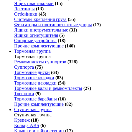
Ящик пластиковый
(15)
Лестницы
(13)
Отбойники
(45)
Системы крепления груза
(55)
Фиксаторы и противооткатные упоры
(17)
Ящики инструментальные
(31)
Ящики огнетушителя
(5)
Опорные устройства
(18)
Прочие комплектующие
(140)
Тормозная группа
Тормозная группа
Ремкомплекты суппортов
(328)
Суппорта
(75)
Тормозные диски
(63)
Тормозные колодки
(83)
Тормозные накладки
(54)
Тормозные валы и ремкомплекты
(27)
Трещотки
(9)
Тормозные барабаны
(16)
Прочие комплектующие
(82)
Ступичная группа
Ступичная группа
Крепеж
(18)
Кольца ABS
(6)
Крышки и гайки ступиц
(17)