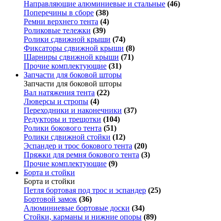
Направляющие алюминиевые и стальные
(46)
Поперечины в сборе
(38)
Ремни верхнего тента
(4)
Роликовые тележки
(39)
Ролики сдвижной крыши
(74)
Фиксаторы сдвижной крыши
(8)
Шарниры сдвижной крыши
(71)
Прочие комплектующие
(31)
Запчасти для боковой шторы
Запчасти для боковой шторы
Вал натяжения тента
(22)
Люверсы и стропы
(4)
Переходники и наконечники
(37)
Редукторы и трещотки
(104)
Ролики бокового тента
(51)
Ролики сдвижной стойки
(12)
Эспандер и трос бокового тента
(20)
Пряжки для ремня бокового тента
(3)
Прочие комплектующие
(9)
Борта и стойки
Борта и стойки
Петля бортовая под трос и эспандер
(25)
Бортовой замок
(36)
Алюминиевые бортовые доски
(34)
Стойки, карманы и нижние опоры
(89)