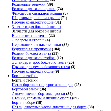
Роликовые тележки
(39)
Ролики сдвижной крыши
(74)
Фиксаторы сдвижной крыши
(8)
Шарниры сдвижной крыши
(71)
Прочие комплектующие
(31)
Запчасти для боковой шторы
Запчасти для боковой шторы
Вал натяжения тента
(22)
Люверсы и стропы
(4)
Переходники и наконечники
(37)
Редукторы и трещотки
(104)
Ролики бокового тента
(51)
Ролики сдвижной стойки
(12)
Эспандер и трос бокового тента
(20)
Пряжки для ремня бокового тента
(3)
Прочие комплектующие
(9)
Борта и стойки
Борта и стойки
Петля бортовая под трос и эспандер
(25)
Бортовой замок
(36)
Алюминиевые бортовые доски
(34)
Стойки, карманы и нижние опоры
(89)
Борта в сборе
(19)
Петли, ответные части, пластины для борта
(38)