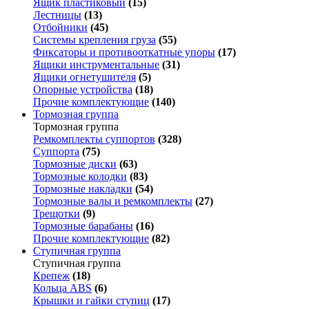
Ящик пластиковый
(15)
Лестницы
(13)
Отбойники
(45)
Системы крепления груза
(55)
Фиксаторы и противооткатные упоры
(17)
Ящики инструментальные
(31)
Ящики огнетушителя
(5)
Опорные устройства
(18)
Прочие комплектующие
(140)
Тормозная группа
Тормозная группа
Ремкомплекты суппортов
(328)
Суппорта
(75)
Тормозные диски
(63)
Тормозные колодки
(83)
Тормозные накладки
(54)
Тормозные валы и ремкомплекты
(27)
Трещотки
(9)
Тормозные барабаны
(16)
Прочие комплектующие
(82)
Ступичная группа
Ступичная группа
Крепеж
(18)
Кольца ABS
(6)
Крышки и гайки ступиц
(17)