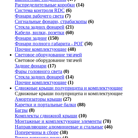
Распределительные коробки
(14)
Система контроля RDC
(6)
Фонари рабочего света
(7)
Сигнальные фонари, страбаскопы
(6)
Стекла задних фонарей
(21)
Кабели, вилки, розетки
(60)
Фонари задние
(150)
Фонари полного габарита - РОГ
(50)
Прочие комплектующие
(48)
Световое оборудование тягачей
Световое оборудование тягачей
Задние фонари
(17)
Фары головного света
(0)
Стекла задних фонарей
(14)
Прочие комплектующие
(1)
Сдвижные крыши полуприцепа и комплектующие
Сдвижные крыши полуприцепа и комплектующие
Амортизаторы крыши
(27)
Каретки и портальные балки
(88)
Багры
(8)
Комплекты сдвижной крыши
(10)
Монтажные и комплектующие элементы
(78)
Направляющие алюминиевые и стальные
(46)
Поперечины в сборе
(38)
Ремни верхнего тента
(4)