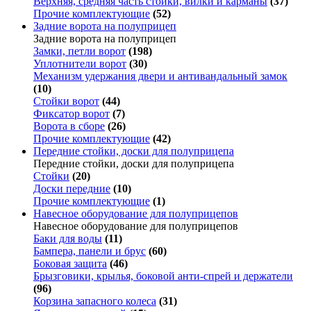
Верхняя, средняя часть стойки, вилки и карманы
(37)
Прочие комплектующие
(52)
Задние ворота на полуприцеп
Задние ворота на полуприцеп
Замки, петли ворот
(198)
Уплотнители ворот
(30)
Механизм удержания двери и антивандальный замок
(10)
Стойки ворот
(44)
Фиксатор ворот
(7)
Ворота в сборе
(26)
Прочие комплектующие
(42)
Передние стойки, доски для полуприцепа
Передние стойки, доски для полуприцепа
Стойки
(20)
Доски передние
(10)
Прочие комплектующие
(1)
Навесное оборудование для полуприцепов
Навесное оборудование для полуприцепов
Баки для воды
(11)
Бампера, панели и брус
(60)
Боковая защита
(46)
Брызговики, крылья, боковой анти-спрей и держатели
(96)
Корзина запасного колеса
(31)