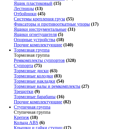
Ящик пластиковый
(15)
Лестницы
(13)
Отбойники
(45)
Системы крепления груза
(55)
Фиксаторы и противооткатные упоры
(17)
Ящики инструментальные
(31)
Ящики огнетушителя
(5)
Опорные устройства
(18)
Прочие комплектующие
(140)
Тормозная группа
Тормозная группа
Ремкомплекты суппортов
(328)
Суппорта
(75)
Тормозные диски
(63)
Тормозные колодки
(83)
Тормозные накладки
(54)
Тормозные валы и ремкомплекты
(27)
Трещотки
(9)
Тормозные барабаны
(16)
Прочие комплектующие
(82)
Ступичная группа
Ступичная группа
Крепеж
(18)
Кольца ABS
(6)
Крышки и гайки ступиц
(17)