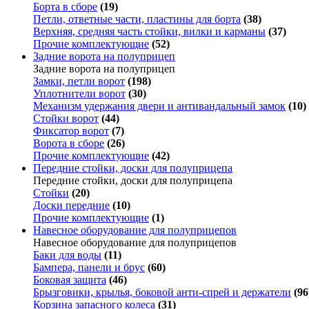
Борта в сборе
(19)
Петли, ответные части, пластины для борта
(38)
Верхняя, средняя часть стойки, вилки и карманы
(37)
Прочие комплектующие
(52)
Задние ворота на полуприцеп
Задние ворота на полуприцеп
Замки, петли ворот
(198)
Уплотнители ворот
(30)
Механизм удержания двери и антивандальный замок
(10)
Стойки ворот
(44)
Фиксатор ворот
(7)
Ворота в сборе
(26)
Прочие комплектующие
(42)
Передние стойки, доски для полуприцепа
Передние стойки, доски для полуприцепа
Стойки
(20)
Доски передние
(10)
Прочие комплектующие
(1)
Навесное оборудование для полуприцепов
Навесное оборудование для полуприцепов
Баки для воды
(11)
Бампера, панели и брус
(60)
Боковая защита
(46)
Брызговики, крылья, боковой анти-спрей и держатели
(96
Корзина запасного колеса
(31)