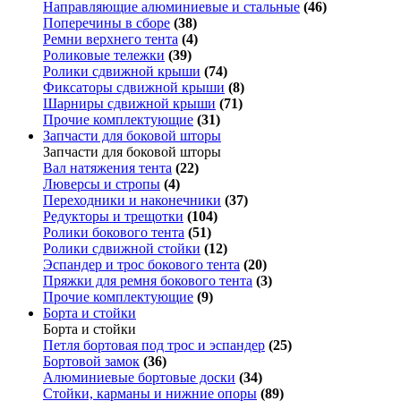
Направляющие алюминиевые и стальные
(46)
Поперечины в сборе
(38)
Ремни верхнего тента
(4)
Роликовые тележки
(39)
Ролики сдвижной крыши
(74)
Фиксаторы сдвижной крыши
(8)
Шарниры сдвижной крыши
(71)
Прочие комплектующие
(31)
Запчасти для боковой шторы
Запчасти для боковой шторы
Вал натяжения тента
(22)
Люверсы и стропы
(4)
Переходники и наконечники
(37)
Редукторы и трещотки
(104)
Ролики бокового тента
(51)
Ролики сдвижной стойки
(12)
Эспандер и трос бокового тента
(20)
Пряжки для ремня бокового тента
(3)
Прочие комплектующие
(9)
Борта и стойки
Борта и стойки
Петля бортовая под трос и эспандер
(25)
Бортовой замок
(36)
Алюминиевые бортовые доски
(34)
Стойки, карманы и нижние опоры
(89)