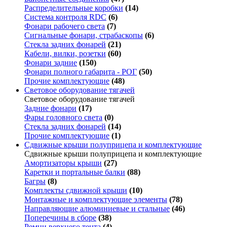
Распределительные коробки
(14)
Система контроля RDC
(6)
Фонари рабочего света
(7)
Сигнальные фонари, страбаскопы
(6)
Стекла задних фонарей
(21)
Кабели, вилки, розетки
(60)
Фонари задние
(150)
Фонари полного габарита - РОГ
(50)
Прочие комплектующие
(48)
Световое оборудование тягачей
Световое оборудование тягачей
Задние фонари
(17)
Фары головного света
(0)
Стекла задних фонарей
(14)
Прочие комплектующие
(1)
Сдвижные крыши полуприцепа и комплектующие
Сдвижные крыши полуприцепа и комплектующие
Амортизаторы крыши
(27)
Каретки и портальные балки
(88)
Багры
(8)
Комплекты сдвижной крыши
(10)
Монтажные и комплектующие элементы
(78)
Направляющие алюминиевые и стальные
(46)
Поперечины в сборе
(38)
Ремни верхнего тента
(4)