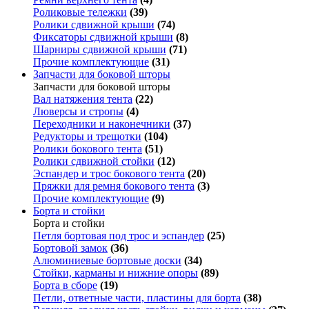
Роликовые тележки
(39)
Ролики сдвижной крыши
(74)
Фиксаторы сдвижной крыши
(8)
Шарниры сдвижной крыши
(71)
Прочие комплектующие
(31)
Запчасти для боковой шторы
Запчасти для боковой шторы
Вал натяжения тента
(22)
Люверсы и стропы
(4)
Переходники и наконечники
(37)
Редукторы и трещотки
(104)
Ролики бокового тента
(51)
Ролики сдвижной стойки
(12)
Эспандер и трос бокового тента
(20)
Пряжки для ремня бокового тента
(3)
Прочие комплектующие
(9)
Борта и стойки
Борта и стойки
Петля бортовая под трос и эспандер
(25)
Бортовой замок
(36)
Алюминиевые бортовые доски
(34)
Стойки, карманы и нижние опоры
(89)
Борта в сборе
(19)
Петли, ответные части, пластины для борта
(38)