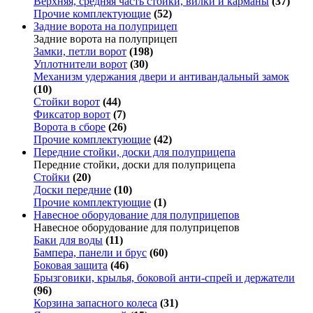
Верхняя, средняя часть стойки, вилки и карманы
(37)
Прочие комплектующие
(52)
Задние ворота на полуприцеп
Задние ворота на полуприцеп
Замки, петли ворот
(198)
Уплотнители ворот
(30)
Механизм удержания двери и антивандальный замок
(10)
Стойки ворот
(44)
Фиксатор ворот
(7)
Ворота в сборе
(26)
Прочие комплектующие
(42)
Передние стойки, доски для полуприцепа
Передние стойки, доски для полуприцепа
Стойки
(20)
Доски передние
(10)
Прочие комплектующие
(1)
Навесное оборудование для полуприцепов
Навесное оборудование для полуприцепов
Баки для воды
(11)
Бампера, панели и брус
(60)
Боковая защита
(46)
Брызговики, крылья, боковой анти-спрей и держатели
(96)
Корзина запасного колеса
(31)