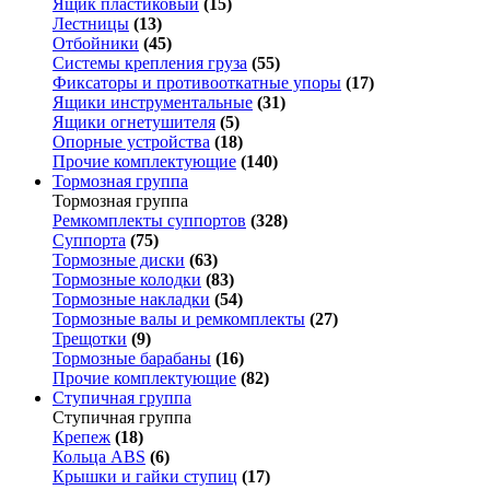
Ящик пластиковый
(15)
Лестницы
(13)
Отбойники
(45)
Системы крепления груза
(55)
Фиксаторы и противооткатные упоры
(17)
Ящики инструментальные
(31)
Ящики огнетушителя
(5)
Опорные устройства
(18)
Прочие комплектующие
(140)
Тормозная группа
Тормозная группа
Ремкомплекты суппортов
(328)
Суппорта
(75)
Тормозные диски
(63)
Тормозные колодки
(83)
Тормозные накладки
(54)
Тормозные валы и ремкомплекты
(27)
Трещотки
(9)
Тормозные барабаны
(16)
Прочие комплектующие
(82)
Ступичная группа
Ступичная группа
Крепеж
(18)
Кольца ABS
(6)
Крышки и гайки ступиц
(17)