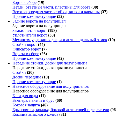
Борта в сборе
(19)
Петли, ответные части, пластины для борта
(38)
Верхняя, средняя часть стойки, вилки и карманы
(37)
Прочие комплектующие
(52)
Задние ворота на полуприцеп
Задние ворота на полуприцеп
Замки, петли ворот
(198)
Уплотнители ворот
(30)
Механизм удержания двери и антивандальный замок
(10)
Стойки ворот
(44)
Фиксатор ворот
(7)
Ворота в сборе
(26)
Прочие комплектующие
(42)
Передние стойки, доски для полуприцепа
Передние стойки, доски для полуприцепа
Стойки
(20)
Доски передние
(10)
Прочие комплектующие
(1)
Навесное оборудование для полуприцепов
Навесное оборудование для полуприцепов
Баки для воды
(11)
Бампера, панели и брус
(60)
Боковая защита
(46)
Брызговики, крылья, боковой анти-спрей и держатели
(96
Корзина запасного колеса
(31)