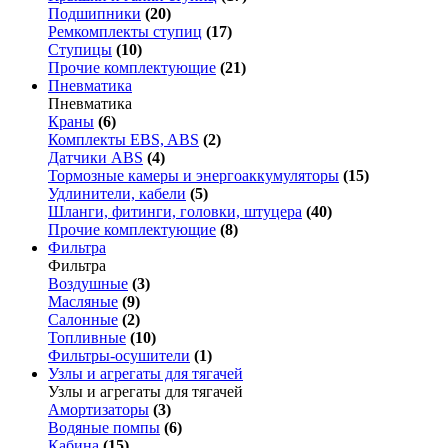
Подшипники
(20)
Ремкомплекты ступиц
(17)
Ступицы
(10)
Прочие комплектующие
(21)
Пневматика
Пневматика
Краны
(6)
Комплекты EBS, ABS
(2)
Датчики ABS
(4)
Тормозные камеры и энергоаккумуляторы
(15)
Удлинители, кабели
(5)
Шланги, фитинги, головки, штуцера
(40)
Прочие комплектующие
(8)
Фильтра
Фильтра
Воздушные
(3)
Масляные
(9)
Салонные
(2)
Топливные
(10)
Фильтры-осушители
(1)
Узлы и агрегаты для тягачей
Узлы и агрегаты для тягачей
Амортизаторы
(3)
Водяные помпы
(6)
Кабина
(15)