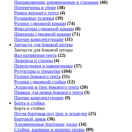
Направляющие алюминиевые и стальные
(46)
Поперечины в сборе
(38)
Ремни верхнего тента
(4)
Роликовые тележки
(39)
Ролики сдвижной крыши
(74)
Фиксаторы сдвижной крыши
(8)
Шарниры сдвижной крыши
(71)
Прочие комплектующие
(31)
Запчасти для боковой шторы
Запчасти для боковой шторы
Вал натяжения тента
(22)
Люверсы и стропы
(4)
Переходники и наконечники
(37)
Редукторы и трещотки
(104)
Ролики бокового тента
(51)
Ролики сдвижной стойки
(12)
Эспандер и трос бокового тента
(20)
Пряжки для ремня бокового тента
(3)
Прочие комплектующие
(9)
Борта и стойки
Борта и стойки
Петля бортовая под трос и эспандер
(25)
Бортовой замок
(36)
Алюминиевые бортовые доски
(34)
Стойки, карманы и нижние опоры
(89)