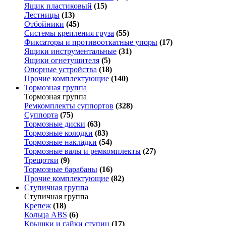
Ящик пластиковый
(15)
Лестницы
(13)
Отбойники
(45)
Системы крепления груза
(55)
Фиксаторы и противооткатные упоры
(17)
Ящики инструментальные
(31)
Ящики огнетушителя
(5)
Опорные устройства
(18)
Прочие комплектующие
(140)
Тормозная группа
Тормозная группа
Ремкомплекты суппортов
(328)
Суппорта
(75)
Тормозные диски
(63)
Тормозные колодки
(83)
Тормозные накладки
(54)
Тормозные валы и ремкомплекты
(27)
Трещотки
(9)
Тормозные барабаны
(16)
Прочие комплектующие
(82)
Ступичная группа
Ступичная группа
Крепеж
(18)
Кольца ABS
(6)
Крышки и гайки ступиц
(17)