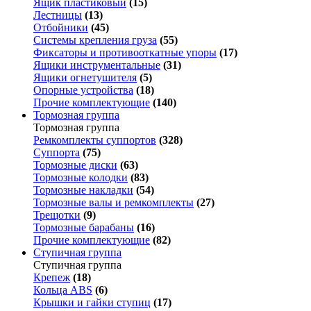
Ящик пластиковый
(15)
Лестницы
(13)
Отбойники
(45)
Системы крепления груза
(55)
Фиксаторы и противооткатные упоры
(17)
Ящики инструментальные
(31)
Ящики огнетушителя
(5)
Опорные устройства
(18)
Прочие комплектующие
(140)
Тормозная группа
Тормозная группа
Ремкомплекты суппортов
(328)
Суппорта
(75)
Тормозные диски
(63)
Тормозные колодки
(83)
Тормозные накладки
(54)
Тормозные валы и ремкомплекты
(27)
Трещотки
(9)
Тормозные барабаны
(16)
Прочие комплектующие
(82)
Ступичная группа
Ступичная группа
Крепеж
(18)
Кольца ABS
(6)
Крышки и гайки ступиц
(17)