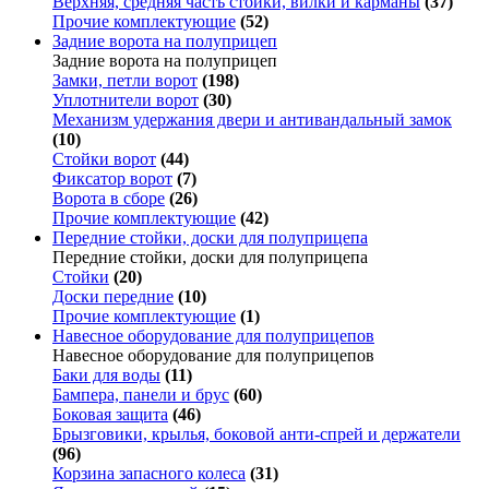
Верхняя, средняя часть стойки, вилки и карманы
(37)
Прочие комплектующие
(52)
Задние ворота на полуприцеп
Задние ворота на полуприцеп
Замки, петли ворот
(198)
Уплотнители ворот
(30)
Механизм удержания двери и антивандальный замок
(10)
Стойки ворот
(44)
Фиксатор ворот
(7)
Ворота в сборе
(26)
Прочие комплектующие
(42)
Передние стойки, доски для полуприцепа
Передние стойки, доски для полуприцепа
Стойки
(20)
Доски передние
(10)
Прочие комплектующие
(1)
Навесное оборудование для полуприцепов
Навесное оборудование для полуприцепов
Баки для воды
(11)
Бампера, панели и брус
(60)
Боковая защита
(46)
Брызговики, крылья, боковой анти-спрей и держатели
(96)
Корзина запасного колеса
(31)