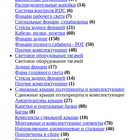
Распределительные коробки
(14)
Система контроля RDC
(6)
Фонари рабочего света
(7)
Сигнальные фонари, страбаскопы
(6)
Стекла задних фонарей
(21)
Кабели, вилки, розетки
(60)
Фонари задние
(150)
Фонари полного габарита - РОГ
(50)
Прочие комплектующие
(48)
Световое оборудование тягачей
Световое оборудование тягачей
Задние фонари
(17)
Фары головного света
(0)
Стекла задних фонарей
(14)
Прочие комплектующие
(1)
Сдвижные крыши полуприцепа и комплектующие
Сдвижные крыши полуприцепа и комплектующие
Амортизаторы крыши
(27)
Каретки и портальные балки
(88)
Багры
(8)
Комплекты сдвижной крыши
(10)
Монтажные и комплектующие элементы
(78)
Направляющие алюминиевые и стальные
(46)
Поперечины в сборе
(38)
Ремни верхнего тента
(4)