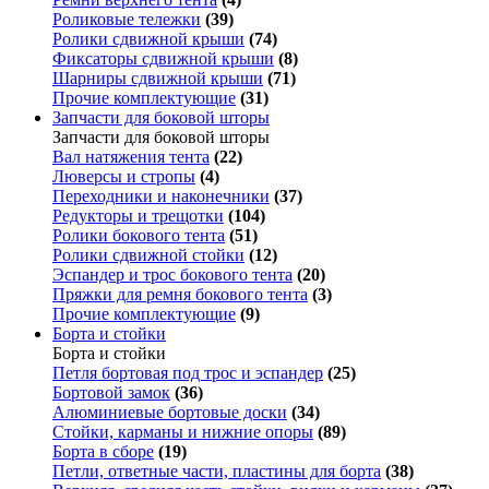
Роликовые тележки
(39)
Ролики сдвижной крыши
(74)
Фиксаторы сдвижной крыши
(8)
Шарниры сдвижной крыши
(71)
Прочие комплектующие
(31)
Запчасти для боковой шторы
Запчасти для боковой шторы
Вал натяжения тента
(22)
Люверсы и стропы
(4)
Переходники и наконечники
(37)
Редукторы и трещотки
(104)
Ролики бокового тента
(51)
Ролики сдвижной стойки
(12)
Эспандер и трос бокового тента
(20)
Пряжки для ремня бокового тента
(3)
Прочие комплектующие
(9)
Борта и стойки
Борта и стойки
Петля бортовая под трос и эспандер
(25)
Бортовой замок
(36)
Алюминиевые бортовые доски
(34)
Стойки, карманы и нижние опоры
(89)
Борта в сборе
(19)
Петли, ответные части, пластины для борта
(38)