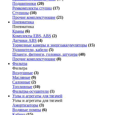
Подшипники
(20)
Ремкомплекты ступиц
(17)
Ступицы
(10)
Прочие комплектующие
(21)
Пневматика
Пневматика
Краны
(6)
Комплекты EBS, ABS
(2)
Датчики ABS
(4)
Тормозные камеры и энергоаккумуляторы
(15)
Удлинители, кабели
(5)
Шланги, фитинги, головки, штуцера
(40)
Прочие комплектующие
(8)
Фильтра
Фильтра
Воздушные
(3)
Масляные
(9)
Салонные
(2)
Топливные
(10)
Фильтры-осушители
(1)
Узлы и агрегаты для тягачей
Узлы и агрегаты для тягачей
Амортизаторы
(3)
Водяные помпы
(6)
Кабина
(15)