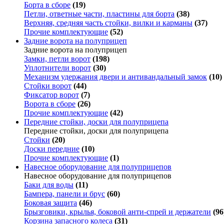
Борта в сборе
(19)
Петли, ответные части, пластины для борта
(38)
Верхняя, средняя часть стойки, вилки и карманы
(37)
Прочие комплектующие
(52)
Задние ворота на полуприцеп
Задние ворота на полуприцеп
Замки, петли ворот
(198)
Уплотнители ворот
(30)
Механизм удержания двери и антивандальный замок
(10)
Стойки ворот
(44)
Фиксатор ворот
(7)
Ворота в сборе
(26)
Прочие комплектующие
(42)
Передние стойки, доски для полуприцепа
Передние стойки, доски для полуприцепа
Стойки
(20)
Доски передние
(10)
Прочие комплектующие
(1)
Навесное оборудование для полуприцепов
Навесное оборудование для полуприцепов
Баки для воды
(11)
Бампера, панели и брус
(60)
Боковая защита
(46)
Брызговики, крылья, боковой анти-спрей и держатели
(96
Корзина запасного колеса
(31)