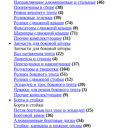
Направляющие алюминиевые и стальные
(46)
Поперечины в сборе
(38)
Ремни верхнего тента
(4)
Роликовые тележки
(39)
Ролики сдвижной крыши
(74)
Фиксаторы сдвижной крыши
(8)
Шарниры сдвижной крыши
(71)
Прочие комплектующие
(31)
Запчасти для боковой шторы
Запчасти для боковой шторы
Вал натяжения тента
(22)
Люверсы и стропы
(4)
Переходники и наконечники
(37)
Редукторы и трещотки
(104)
Ролики бокового тента
(51)
Ролики сдвижной стойки
(12)
Эспандер и трос бокового тента
(20)
Пряжки для ремня бокового тента
(3)
Прочие комплектующие
(9)
Борта и стойки
Борта и стойки
Петля бортовая под трос и эспандер
(25)
Бортовой замок
(36)
Алюминиевые бортовые доски
(34)
Стойки, карманы и нижние опоры
(89)