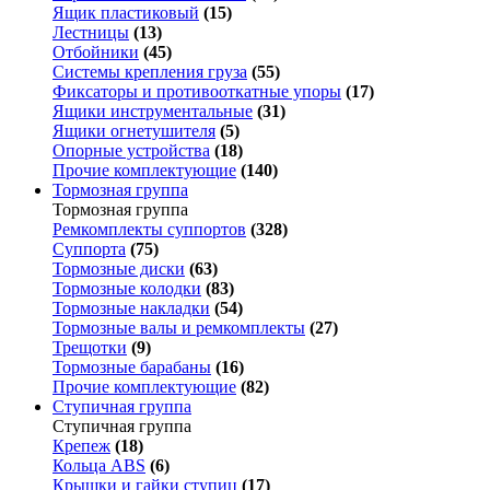
Ящик пластиковый
(15)
Лестницы
(13)
Отбойники
(45)
Системы крепления груза
(55)
Фиксаторы и противооткатные упоры
(17)
Ящики инструментальные
(31)
Ящики огнетушителя
(5)
Опорные устройства
(18)
Прочие комплектующие
(140)
Тормозная группа
Тормозная группа
Ремкомплекты суппортов
(328)
Суппорта
(75)
Тормозные диски
(63)
Тормозные колодки
(83)
Тормозные накладки
(54)
Тормозные валы и ремкомплекты
(27)
Трещотки
(9)
Тормозные барабаны
(16)
Прочие комплектующие
(82)
Ступичная группа
Ступичная группа
Крепеж
(18)
Кольца ABS
(6)
Крышки и гайки ступиц
(17)