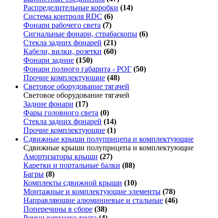
Распределительные коробки
(14)
Система контроля RDC
(6)
Фонари рабочего света
(7)
Сигнальные фонари, страбаскопы
(6)
Стекла задних фонарей
(21)
Кабели, вилки, розетки
(60)
Фонари задние
(150)
Фонари полного габарита - РОГ
(50)
Прочие комплектующие
(48)
Световое оборудование тягачей
Световое оборудование тягачей
Задние фонари
(17)
Фары головного света
(0)
Стекла задних фонарей
(14)
Прочие комплектующие
(1)
Сдвижные крыши полуприцепа и комплектующие
Сдвижные крыши полуприцепа и комплектующие
Амортизаторы крыши
(27)
Каретки и портальные балки
(88)
Багры
(8)
Комплекты сдвижной крыши
(10)
Монтажные и комплектующие элементы
(78)
Направляющие алюминиевые и стальные
(46)
Поперечины в сборе
(38)
Ремни верхнего тента
(4)