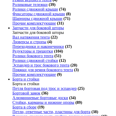
Роликовые тележки
(39)
Ролики сдвижной крыши
(74)
Фиксаторы сдвижной крыши
(8)
Шарниры сдвижной крыши
(71)
Прочие комплектующие
(31)
Запчасти для боковой шторы
Запчасти для боковой шторы
Вал натяжения тента
(22)
Люверсы и стропы
(4)
Переходники и наконечники
(37)
Редукторы и трещотки
(104)
Ролики бокового тента
(51)
Ролики сдвижной стойки
(12)
Эспандер и трос бокового тента
(20)
Пряжки для ремня бокового тента
(3)
Прочие комплектующие
(9)
Борта и стойки
Борта и стойки
Петля бортовая под трос и эспандер
(25)
Бортовой замок
(36)
Алюминиевые бортовые доски
(34)
Стойки, карманы и нижние опоры
(89)
Борта в сборе
(19)
Петли, ответные части, пластины для борта
(38)