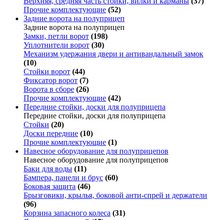
Верхняя, средняя часть стойки, вилки и карманы
(37)
Прочие комплектующие
(52)
Задние ворота на полуприцеп
Задние ворота на полуприцеп
Замки, петли ворот
(198)
Уплотнители ворот
(30)
Механизм удержания двери и антивандальный замок
(10)
Стойки ворот
(44)
Фиксатор ворот
(7)
Ворота в сборе
(26)
Прочие комплектующие
(42)
Передние стойки, доски для полуприцепа
Передние стойки, доски для полуприцепа
Стойки
(20)
Доски передние
(10)
Прочие комплектующие
(1)
Навесное оборудование для полуприцепов
Навесное оборудование для полуприцепов
Баки для воды
(11)
Бампера, панели и брус
(60)
Боковая защита
(46)
Брызговики, крылья, боковой анти-спрей и держатели
(96)
Корзина запасного колеса
(31)