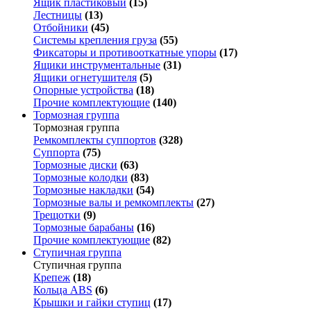
Ящик пластиковый
(15)
Лестницы
(13)
Отбойники
(45)
Системы крепления груза
(55)
Фиксаторы и противооткатные упоры
(17)
Ящики инструментальные
(31)
Ящики огнетушителя
(5)
Опорные устройства
(18)
Прочие комплектующие
(140)
Тормозная группа
Тормозная группа
Ремкомплекты суппортов
(328)
Суппорта
(75)
Тормозные диски
(63)
Тормозные колодки
(83)
Тормозные накладки
(54)
Тормозные валы и ремкомплекты
(27)
Трещотки
(9)
Тормозные барабаны
(16)
Прочие комплектующие
(82)
Ступичная группа
Ступичная группа
Крепеж
(18)
Кольца ABS
(6)
Крышки и гайки ступиц
(17)