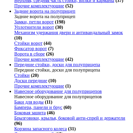
Верхняя, средняя часть стойки, вилки и карманы
(37)
Прочие комплектующие
(52)
Задние ворота на полуприцеп
Задние ворота на полуприцеп
Замки, петли ворот
(198)
Уплотнители ворот
(30)
Механизм удержания двери и антивандальный замок
(10)
Стойки ворот
(44)
Фиксатор ворот
(7)
Ворота в сборе
(26)
Прочие комплектующие
(42)
Передние стойки, доски для полуприцепа
Передние стойки, доски для полуприцепа
Стойки
(20)
Доски передние
(10)
Прочие комплектующие
(1)
Навесное оборудование для полуприцепов
Навесное оборудование для полуприцепов
Баки для воды
(11)
Бампера, панели и брус
(60)
Боковая защита
(46)
Брызговики, крылья, боковой анти-спрей и держатели
(96)
Корзина запасного колеса
(31)