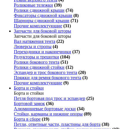
Роликовые тележки
(39)
Ролики сдвижной крыши
(74)
Фиксаторы сдвижной крыши
(8)
Шарниры сдвижной крыши
(71)
Прочие комплектующие
(31)
Запчасти для боковой шторы
Запчасти для боковой шторы
Вал натяжения тента
(22)
Люверсы и стропы
(4)
Переходники и наконечники
(37)
Редукторы и трещотки
(104)
Ролики бокового тента
(51)
Ролики сдвижной стойки
(12)
Эспандер и трос бокового тента
(20)
Пряжки для ремня бокового тента
(3)
Прочие комплектующие
(9)
Борта и стойки
Борта и стойки
Петля бортовая под трос и эспандер
(25)
Бортовой замок
(36)
Алюминиевые бортовые доски
(34)
Стойки, карманы и нижние опоры
(89)
Борта в сборе
(19)
Петли, ответные части, пластины для борта
(38)