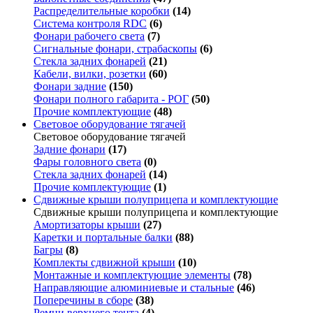
Распределительные коробки
(14)
Система контроля RDC
(6)
Фонари рабочего света
(7)
Сигнальные фонари, страбаскопы
(6)
Стекла задних фонарей
(21)
Кабели, вилки, розетки
(60)
Фонари задние
(150)
Фонари полного габарита - РОГ
(50)
Прочие комплектующие
(48)
Световое оборудование тягачей
Световое оборудование тягачей
Задние фонари
(17)
Фары головного света
(0)
Стекла задних фонарей
(14)
Прочие комплектующие
(1)
Сдвижные крыши полуприцепа и комплектующие
Сдвижные крыши полуприцепа и комплектующие
Амортизаторы крыши
(27)
Каретки и портальные балки
(88)
Багры
(8)
Комплекты сдвижной крыши
(10)
Монтажные и комплектующие элементы
(78)
Направляющие алюминиевые и стальные
(46)
Поперечины в сборе
(38)
Ремни верхнего тента
(4)