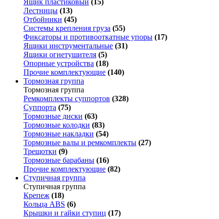
Ящик пластиковый
(15)
Лестницы
(13)
Отбойники
(45)
Системы крепления груза
(55)
Фиксаторы и противооткатные упоры
(17)
Ящики инструментальные
(31)
Ящики огнетушителя
(5)
Опорные устройства
(18)
Прочие комплектующие
(140)
Тормозная группа
Тормозная группа
Ремкомплекты суппортов
(328)
Суппорта
(75)
Тормозные диски
(63)
Тормозные колодки
(83)
Тормозные накладки
(54)
Тормозные валы и ремкомплекты
(27)
Трещотки
(9)
Тормозные барабаны
(16)
Прочие комплектующие
(82)
Ступичная группа
Ступичная группа
Крепеж
(18)
Кольца ABS
(6)
Крышки и гайки ступиц
(17)