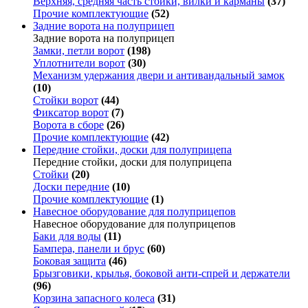
Верхняя, средняя часть стойки, вилки и карманы
(37)
Прочие комплектующие
(52)
Задние ворота на полуприцеп
Задние ворота на полуприцеп
Замки, петли ворот
(198)
Уплотнители ворот
(30)
Механизм удержания двери и антивандальный замок
(10)
Стойки ворот
(44)
Фиксатор ворот
(7)
Ворота в сборе
(26)
Прочие комплектующие
(42)
Передние стойки, доски для полуприцепа
Передние стойки, доски для полуприцепа
Стойки
(20)
Доски передние
(10)
Прочие комплектующие
(1)
Навесное оборудование для полуприцепов
Навесное оборудование для полуприцепов
Баки для воды
(11)
Бампера, панели и брус
(60)
Боковая защита
(46)
Брызговики, крылья, боковой анти-спрей и держатели
(96)
Корзина запасного колеса
(31)