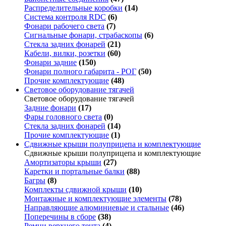
Распределительные коробки
(14)
Система контроля RDC
(6)
Фонари рабочего света
(7)
Сигнальные фонари, страбаскопы
(6)
Стекла задних фонарей
(21)
Кабели, вилки, розетки
(60)
Фонари задние
(150)
Фонари полного габарита - РОГ
(50)
Прочие комплектующие
(48)
Световое оборудование тягачей
Световое оборудование тягачей
Задние фонари
(17)
Фары головного света
(0)
Стекла задних фонарей
(14)
Прочие комплектующие
(1)
Сдвижные крыши полуприцепа и комплектующие
Сдвижные крыши полуприцепа и комплектующие
Амортизаторы крыши
(27)
Каретки и портальные балки
(88)
Багры
(8)
Комплекты сдвижной крыши
(10)
Монтажные и комплектующие элементы
(78)
Направляющие алюминиевые и стальные
(46)
Поперечины в сборе
(38)
Ремни верхнего тента
(4)