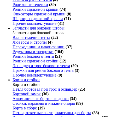
Роликовые тележки
(39)
Ролики сдвижной крыши
(74)
Фиксаторы сдвижной крыши
(8)
Шарниры сдвижной крыши
(71)
Прочие комплектующие
(31)
Запчасти для боковой шторы
Запчасти для боковой шторы
Вал натяжения тента
(22)
Люверсы и стропы
(4)
Переходники и наконечники
(37)
Редукторы и трещотки
(104)
Ролики бокового тента
(51)
Ролики сдвижной стойки
(12)
Эспандер и трос бокового тента
(20)
Пряжки для ремня бокового тента
(3)
Прочие комплектующие
(9)
Борта и стойки
Борта и стойки
Петля бортовая под трос и эспандер
(25)
Бортовой замок
(36)
Алюминиевые бортовые доски
(34)
Стойки, карманы и нижние опоры
(89)
Борта в сборе
(19)
Петли, ответные части, пластины для борта
(38)