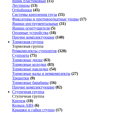
Ящик пластиковый
(15)
Лестницы
(13)
Отбойники
(45)
Системы крепления груза
(55)
Фиксаторы и противооткатные упоры
(17)
Ящики инструментальные
(31)
Ящики огнетушителя
(5)
Опорные устройства
(18)
Прочие комплектующие
(140)
Тормозная группа
Тормозная группа
Ремкомплекты суппортов
(328)
Суппорта
(75)
Тормозные диски
(63)
Тормозные колодки
(83)
Тормозные накладки
(54)
Тормозные валы и ремкомплекты
(27)
Трещотки
(9)
Тормозные барабаны
(16)
Прочие комплектующие
(82)
Ступичная группа
Ступичная группа
Крепеж
(18)
Кольца ABS
(6)
Крышки и гайки ступиц
(17)