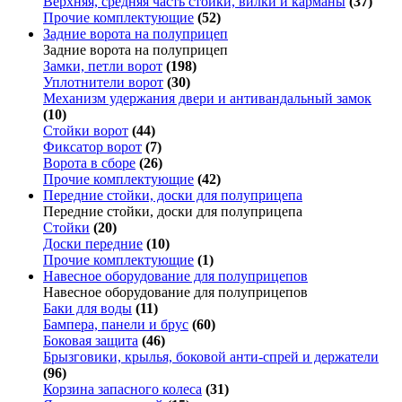
Верхняя, средняя часть стойки, вилки и карманы
(37)
Прочие комплектующие
(52)
Задние ворота на полуприцеп
Задние ворота на полуприцеп
Замки, петли ворот
(198)
Уплотнители ворот
(30)
Механизм удержания двери и антивандальный замок
(10)
Стойки ворот
(44)
Фиксатор ворот
(7)
Ворота в сборе
(26)
Прочие комплектующие
(42)
Передние стойки, доски для полуприцепа
Передние стойки, доски для полуприцепа
Стойки
(20)
Доски передние
(10)
Прочие комплектующие
(1)
Навесное оборудование для полуприцепов
Навесное оборудование для полуприцепов
Баки для воды
(11)
Бампера, панели и брус
(60)
Боковая защита
(46)
Брызговики, крылья, боковой анти-спрей и держатели
(96)
Корзина запасного колеса
(31)