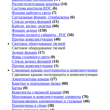
Распределительные коробки
(14)
Система контроля RDC
(6)
Фонари рабочего света
(7)
Сигнальные фонари, страбаскопы
(6)
Стекла задних фонарей
(21)
Кабели, вилки, розетки
(60)
Фонари задние
(150)
Фонари полного габарита - РОГ
(50)
Прочие комплектующие
(48)
Световое оборудование тягачей
Световое оборудование тягачей
Задние фонари
(17)
Фары головного света
(0)
Стекла задних фонарей
(14)
Прочие комплектующие
(1)
Сдвижные крыши полуприцепа и комплектующие
Сдвижные крыши полуприцепа и комплектующие
Амортизаторы крыши
(27)
Каретки и портальные балки
(88)
Багры
(8)
Комплекты сдвижной крыши
(10)
Монтажные и комплектующие элементы
(78)
Направляющие алюминиевые и стальные
(46)
Поперечины в сборе
(38)
Ремни верхнего тента
(4)