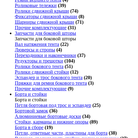
Роликовые тележки
(39)
Ролики сдвижной крыши
(74)
Фиксаторы сдвижной крыши
(8)
Шарниры сдвижной крыши
(71)
Прочие комплектующие
(31)
Запчасти для боковой шторы
Запчасти для боковой шторы
Вал натяжения тента
(22)
Люверсы и стропы
(4)
Переходники и наконечники
(37)
Редукторы и трещотки
(104)
Ролики бокового тента
(51)
Ролики сдвижной стойки
(12)
Эспандер и трос бокового тента
(20)
Пряжки для ремня бокового тента
(3)
Прочие комплектующие
(9)
Борта и стойки
Борта и стойки
Петля бортовая под трос и эспандер
(25)
Бортовой замок
(36)
Алюминиевые бортовые доски
(34)
Стойки, карманы и нижние опоры
(89)
Борта в сборе
(19)
Петли, ответные части, пластины для борта
(38)