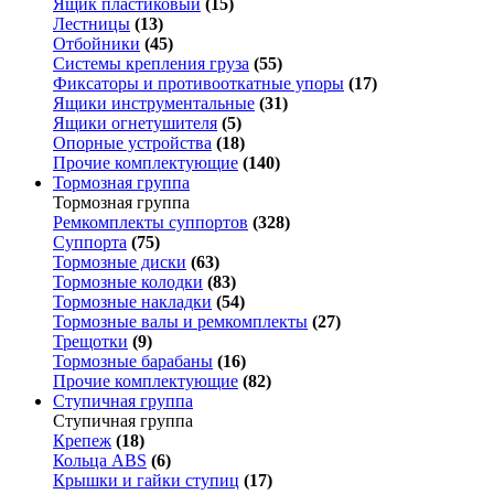
Ящик пластиковый
(15)
Лестницы
(13)
Отбойники
(45)
Системы крепления груза
(55)
Фиксаторы и противооткатные упоры
(17)
Ящики инструментальные
(31)
Ящики огнетушителя
(5)
Опорные устройства
(18)
Прочие комплектующие
(140)
Тормозная группа
Тормозная группа
Ремкомплекты суппортов
(328)
Суппорта
(75)
Тормозные диски
(63)
Тормозные колодки
(83)
Тормозные накладки
(54)
Тормозные валы и ремкомплекты
(27)
Трещотки
(9)
Тормозные барабаны
(16)
Прочие комплектующие
(82)
Ступичная группа
Ступичная группа
Крепеж
(18)
Кольца ABS
(6)
Крышки и гайки ступиц
(17)