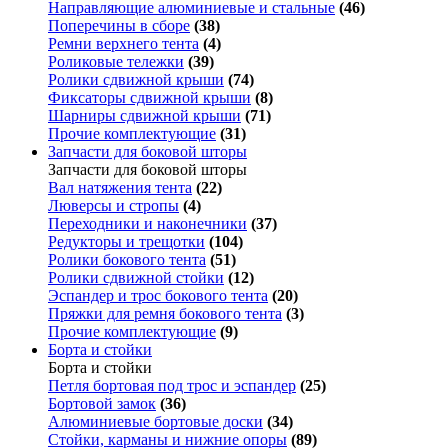
Направляющие алюминиевые и стальные
(46)
Поперечины в сборе
(38)
Ремни верхнего тента
(4)
Роликовые тележки
(39)
Ролики сдвижной крыши
(74)
Фиксаторы сдвижной крыши
(8)
Шарниры сдвижной крыши
(71)
Прочие комплектующие
(31)
Запчасти для боковой шторы
Запчасти для боковой шторы
Вал натяжения тента
(22)
Люверсы и стропы
(4)
Переходники и наконечники
(37)
Редукторы и трещотки
(104)
Ролики бокового тента
(51)
Ролики сдвижной стойки
(12)
Эспандер и трос бокового тента
(20)
Пряжки для ремня бокового тента
(3)
Прочие комплектующие
(9)
Борта и стойки
Борта и стойки
Петля бортовая под трос и эспандер
(25)
Бортовой замок
(36)
Алюминиевые бортовые доски
(34)
Стойки, карманы и нижние опоры
(89)