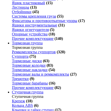
Ящик пластиковый
(15)
Лестницы
(13)
Отбойники
(45)
Системы крепления груза
(55)
Фиксаторы и противооткатные упоры
(17)
Ящики инструментальные
(31)
Ящики огнетушителя
(5)
Опорные устройства
(18)
Прочие комплектующие
(140)
Тормозная группа
Тормозная группа
Ремкомплекты суппортов
(328)
Суппорта
(75)
Тормозные диски
(63)
Тормозные колодки
(83)
Тормозные накладки
(54)
Тормозные валы и ремкомплекты
(27)
Трещотки
(9)
Тормозные барабаны
(16)
Прочие комплектующие
(82)
Ступичная группа
Ступичная группа
Крепеж
(18)
Кольца ABS
(6)
Крышки и гайки ступиц
(17)