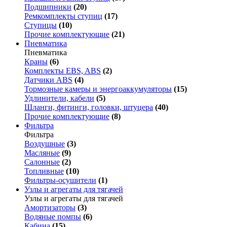
Подшипники
(20)
Ремкомплекты ступиц
(17)
Ступицы
(10)
Прочие комплектующие
(21)
Пневматика
Пневматика
Краны
(6)
Комплекты EBS, ABS
(2)
Датчики ABS
(4)
Тормозные камеры и энергоаккумуляторы
(15)
Удлинители, кабели
(5)
Шланги, фитинги, головки, штуцера
(40)
Прочие комплектующие
(8)
Фильтра
Фильтра
Воздушные
(3)
Масляные
(9)
Салонные
(2)
Топливные
(10)
Фильтры-осушители
(1)
Узлы и агрегаты для тягачей
Узлы и агрегаты для тягачей
Амортизаторы
(3)
Водяные помпы
(6)
Кабина
(15)