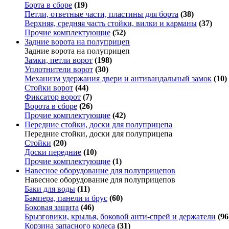
Борта в сборе
(19)
Петли, ответные части, пластины для борта
(38)
Верхняя, средняя часть стойки, вилки и карманы
(37)
Прочие комплектующие
(52)
Задние ворота на полуприцеп
Задние ворота на полуприцеп
Замки, петли ворот
(198)
Уплотнители ворот
(30)
Механизм удержания двери и антивандальный замок
(10)
Стойки ворот
(44)
Фиксатор ворот
(7)
Ворота в сборе
(26)
Прочие комплектующие
(42)
Передние стойки, доски для полуприцепа
Передние стойки, доски для полуприцепа
Стойки
(20)
Доски передние
(10)
Прочие комплектующие
(1)
Навесное оборудование для полуприцепов
Навесное оборудование для полуприцепов
Баки для воды
(11)
Бампера, панели и брус
(60)
Боковая защита
(46)
Брызговики, крылья, боковой анти-спрей и держатели
(96
Корзина запасного колеса
(31)