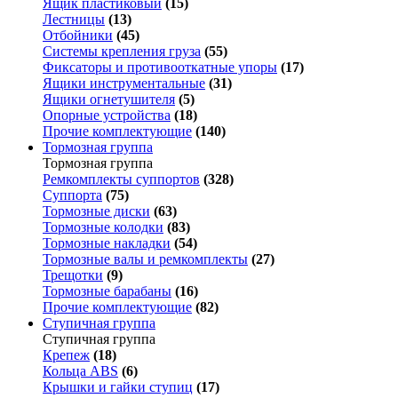
Ящик пластиковый
(15)
Лестницы
(13)
Отбойники
(45)
Системы крепления груза
(55)
Фиксаторы и противооткатные упоры
(17)
Ящики инструментальные
(31)
Ящики огнетушителя
(5)
Опорные устройства
(18)
Прочие комплектующие
(140)
Тормозная группа
Тормозная группа
Ремкомплекты суппортов
(328)
Суппорта
(75)
Тормозные диски
(63)
Тормозные колодки
(83)
Тормозные накладки
(54)
Тормозные валы и ремкомплекты
(27)
Трещотки
(9)
Тормозные барабаны
(16)
Прочие комплектующие
(82)
Ступичная группа
Ступичная группа
Крепеж
(18)
Кольца ABS
(6)
Крышки и гайки ступиц
(17)