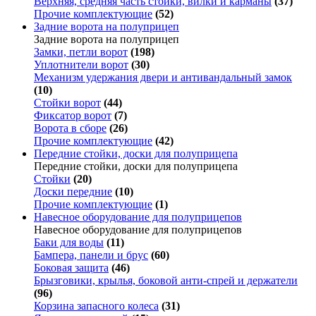
Верхняя, средняя часть стойки, вилки и карманы
(37)
Прочие комплектующие
(52)
Задние ворота на полуприцеп
Задние ворота на полуприцеп
Замки, петли ворот
(198)
Уплотнители ворот
(30)
Механизм удержания двери и антивандальный замок
(10)
Стойки ворот
(44)
Фиксатор ворот
(7)
Ворота в сборе
(26)
Прочие комплектующие
(42)
Передние стойки, доски для полуприцепа
Передние стойки, доски для полуприцепа
Стойки
(20)
Доски передние
(10)
Прочие комплектующие
(1)
Навесное оборудование для полуприцепов
Навесное оборудование для полуприцепов
Баки для воды
(11)
Бампера, панели и брус
(60)
Боковая защита
(46)
Брызговики, крылья, боковой анти-спрей и держатели
(96)
Корзина запасного колеса
(31)