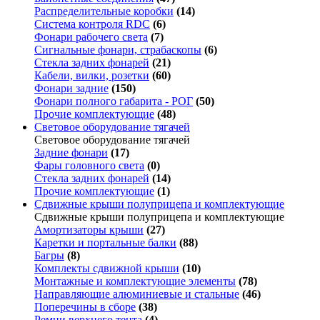
Распределительные коробки
(14)
Система контроля RDC
(6)
Фонари рабочего света
(7)
Сигнальные фонари, страбаскопы
(6)
Стекла задних фонарей
(21)
Кабели, вилки, розетки
(60)
Фонари задние
(150)
Фонари полного габарита - РОГ
(50)
Прочие комплектующие
(48)
Световое оборудование тягачей
Световое оборудование тягачей
Задние фонари
(17)
Фары головного света
(0)
Стекла задних фонарей
(14)
Прочие комплектующие
(1)
Сдвижные крыши полуприцепа и комплектующие
Сдвижные крыши полуприцепа и комплектующие
Амортизаторы крыши
(27)
Каретки и портальные балки
(88)
Багры
(8)
Комплекты сдвижной крыши
(10)
Монтажные и комплектующие элементы
(78)
Направляющие алюминиевые и стальные
(46)
Поперечины в сборе
(38)
Ремни верхнего тента
(4)