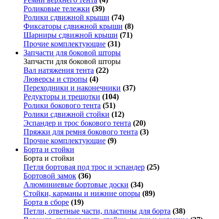
Роликовые тележки
(39)
Ролики сдвижной крыши
(74)
Фиксаторы сдвижной крыши
(8)
Шарниры сдвижной крыши
(71)
Прочие комплектующие
(31)
Запчасти для боковой шторы
Запчасти для боковой шторы
Вал натяжения тента
(22)
Люверсы и стропы
(4)
Переходники и наконечники
(37)
Редукторы и трещотки
(104)
Ролики бокового тента
(51)
Ролики сдвижной стойки
(12)
Эспандер и трос бокового тента
(20)
Пряжки для ремня бокового тента
(3)
Прочие комплектующие
(9)
Борта и стойки
Борта и стойки
Петля бортовая под трос и эспандер
(25)
Бортовой замок
(36)
Алюминиевые бортовые доски
(34)
Стойки, карманы и нижние опоры
(89)
Борта в сборе
(19)
Петли, ответные части, пластины для борта
(38)