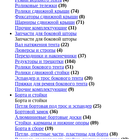
Роликовые тележки
(39)
Ролики сдвижной крыши
(74)
Фиксаторы сдвижной крыши
(8)
Шарниры сдвижной крыши
(71)
Прочие комплектующие
(31)
Запчасти для боковой шторы
Запчасти для боковой шторы
Вал натяжения тента
(22)
Люверсы и стропы
(4)
Переходники и наконечники
(37)
Редукторы и трещотки
(104)
Ролики бокового тента
(51)
Ролики сдвижной стойки
(12)
Эспандер и трос бокового тента
(20)
Пряжки для ремня бокового тента
(3)
Прочие комплектующие
(9)
Борта и стойки
Борта и стойки
Петля бортовая под трос и эспандер
(25)
Бортовой замок
(36)
Алюминиевые бортовые доски
(34)
Стойки, карманы и нижние опоры
(89)
Борта в сборе
(19)
Петли, ответные части, пластины для борта
(38)