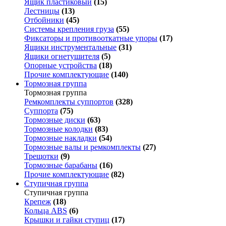
Ящик пластиковый
(15)
Лестницы
(13)
Отбойники
(45)
Системы крепления груза
(55)
Фиксаторы и противооткатные упоры
(17)
Ящики инструментальные
(31)
Ящики огнетушителя
(5)
Опорные устройства
(18)
Прочие комплектующие
(140)
Тормозная группа
Тормозная группа
Ремкомплекты суппортов
(328)
Суппорта
(75)
Тормозные диски
(63)
Тормозные колодки
(83)
Тормозные накладки
(54)
Тормозные валы и ремкомплекты
(27)
Трещотки
(9)
Тормозные барабаны
(16)
Прочие комплектующие
(82)
Ступичная группа
Ступичная группа
Крепеж
(18)
Кольца ABS
(6)
Крышки и гайки ступиц
(17)