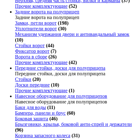
Верхняя, средняя часть стойки, вилки и карманы
(37)
Прочие комплектующие
(52)
Задние ворота на полуприцеп
Задние ворота на полуприцеп
Замки, петли ворот
(198)
Уплотнители ворот
(30)
Механизм удержания двери и антивандальный замок
(10)
Стойки ворот
(44)
Фиксатор ворот
(7)
Ворота в сборе
(26)
Прочие комплектующие
(42)
Передние стойки, доски для полуприцепа
Передние стойки, доски для полуприцепа
Стойки
(20)
Доски передние
(10)
Прочие комплектующие
(1)
Навесное оборудование для полуприцепов
Навесное оборудование для полуприцепов
Баки для воды
(11)
Бампера, панели и брус
(60)
Боковая защита
(46)
Брызговики, крылья, боковой анти-спрей и держатели
(96)
Корзина запасного колеса
(31)