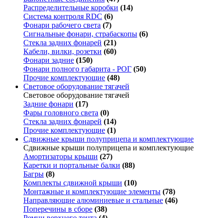
Распределительные коробки
(14)
Система контроля RDC
(6)
Фонари рабочего света
(7)
Сигнальные фонари, страбаскопы
(6)
Стекла задних фонарей
(21)
Кабели, вилки, розетки
(60)
Фонари задние
(150)
Фонари полного габарита - РОГ
(50)
Прочие комплектующие
(48)
Световое оборудование тягачей
Световое оборудование тягачей
Задние фонари
(17)
Фары головного света
(0)
Стекла задних фонарей
(14)
Прочие комплектующие
(1)
Сдвижные крыши полуприцепа и комплектующие
Сдвижные крыши полуприцепа и комплектующие
Амортизаторы крыши
(27)
Каретки и портальные балки
(88)
Багры
(8)
Комплекты сдвижной крыши
(10)
Монтажные и комплектующие элементы
(78)
Направляющие алюминиевые и стальные
(46)
Поперечины в сборе
(38)
Ремни верхнего тента
(4)