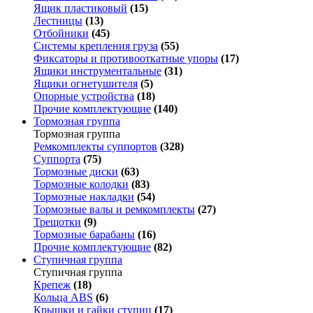
Ящик пластиковый
(15)
Лестницы
(13)
Отбойники
(45)
Системы крепления груза
(55)
Фиксаторы и противооткатные упоры
(17)
Ящики инструментальные
(31)
Ящики огнетушителя
(5)
Опорные устройства
(18)
Прочие комплектующие
(140)
Тормозная группа
Тормозная группа
Ремкомплекты суппортов
(328)
Суппорта
(75)
Тормозные диски
(63)
Тормозные колодки
(83)
Тормозные накладки
(54)
Тормозные валы и ремкомплекты
(27)
Трещотки
(9)
Тормозные барабаны
(16)
Прочие комплектующие
(82)
Ступичная группа
Ступичная группа
Крепеж
(18)
Кольца ABS
(6)
Крышки и гайки ступиц
(17)