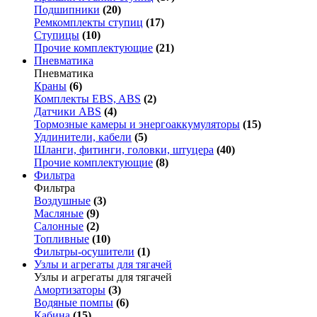
Подшипники
(20)
Ремкомплекты ступиц
(17)
Ступицы
(10)
Прочие комплектующие
(21)
Пневматика
Пневматика
Краны
(6)
Комплекты EBS, ABS
(2)
Датчики ABS
(4)
Тормозные камеры и энергоаккумуляторы
(15)
Удлинители, кабели
(5)
Шланги, фитинги, головки, штуцера
(40)
Прочие комплектующие
(8)
Фильтра
Фильтра
Воздушные
(3)
Масляные
(9)
Салонные
(2)
Топливные
(10)
Фильтры-осушители
(1)
Узлы и агрегаты для тягачей
Узлы и агрегаты для тягачей
Амортизаторы
(3)
Водяные помпы
(6)
Кабина
(15)