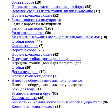
Борта в сборе
(19)
Петли, ответные части, пластины для борта
(38)
Верхняя, средняя часть стойки, вилки и карманы
(37)
Прочие комплектующие
(52)
Задние ворота на полуприцеп
Задние ворота на полуприцеп
Замки, петли ворот
(198)
Уплотнители ворот
(30)
Механизм удержания двери и антивандальный замок
(10)
Стойки ворот
(44)
Фиксатор ворот
(7)
Ворота в сборе
(26)
Прочие комплектующие
(42)
Передние стойки, доски для полуприцепа
Передние стойки, доски для полуприцепа
Стойки
(20)
Доски передние
(10)
Прочие комплектующие
(1)
Навесное оборудование для полуприцепов
Навесное оборудование для полуприцепов
Баки для воды
(11)
Бампера, панели и брус
(60)
Боковая защита
(46)
Брызговики, крылья, боковой анти-спрей и держатели
(96
Корзина запасного колеса
(31)