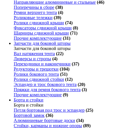
Направляющие алюминиевые и стальные
(46)
Поперечины в сборе
(38)
Ремни верхнего тента
(4)
Роликовые тележки
(39)
Ролики сдвижной крыши
(74)
Фиксаторы сдвижной крыши
(8)
Шарниры сдвижной крыши
(71)
Прочие комплектующие
(31)
Запчасти для боковой шторы
Запчасти для боковой шторы
Вал натяжения тента
(22)
Люверсы и стропы
(4)
Переходники и наконечники
(37)
Редукторы и трещотки
(104)
Ролики бокового тента
(51)
Ролики сдвижной стойки
(12)
Эспандер и трос бокового тента
(20)
Пряжки для ремня бокового тента
(3)
Прочие комплектующие
(9)
Борта и стойки
Борта и стойки
Петля бортовая под трос и эспандер
(25)
Бортовой замок
(36)
Алюминиевые бортовые доски
(34)
Стойки, карманы и нижние опоры
(89)