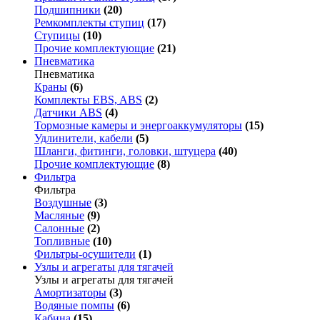
Подшипники
(20)
Ремкомплекты ступиц
(17)
Ступицы
(10)
Прочие комплектующие
(21)
Пневматика
Пневматика
Краны
(6)
Комплекты EBS, ABS
(2)
Датчики ABS
(4)
Тормозные камеры и энергоаккумуляторы
(15)
Удлинители, кабели
(5)
Шланги, фитинги, головки, штуцера
(40)
Прочие комплектующие
(8)
Фильтра
Фильтра
Воздушные
(3)
Масляные
(9)
Салонные
(2)
Топливные
(10)
Фильтры-осушители
(1)
Узлы и агрегаты для тягачей
Узлы и агрегаты для тягачей
Амортизаторы
(3)
Водяные помпы
(6)
Кабина
(15)