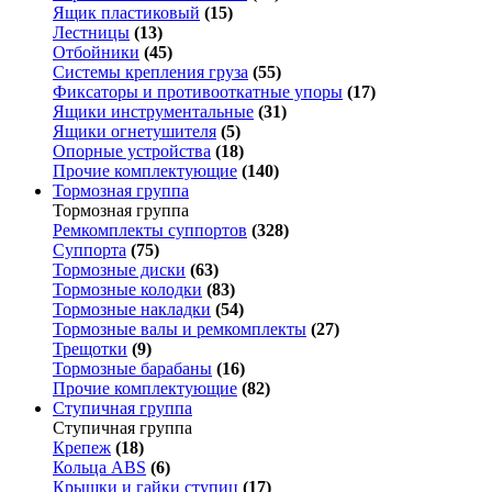
Ящик пластиковый
(15)
Лестницы
(13)
Отбойники
(45)
Системы крепления груза
(55)
Фиксаторы и противооткатные упоры
(17)
Ящики инструментальные
(31)
Ящики огнетушителя
(5)
Опорные устройства
(18)
Прочие комплектующие
(140)
Тормозная группа
Тормозная группа
Ремкомплекты суппортов
(328)
Суппорта
(75)
Тормозные диски
(63)
Тормозные колодки
(83)
Тормозные накладки
(54)
Тормозные валы и ремкомплекты
(27)
Трещотки
(9)
Тормозные барабаны
(16)
Прочие комплектующие
(82)
Ступичная группа
Ступичная группа
Крепеж
(18)
Кольца ABS
(6)
Крышки и гайки ступиц
(17)