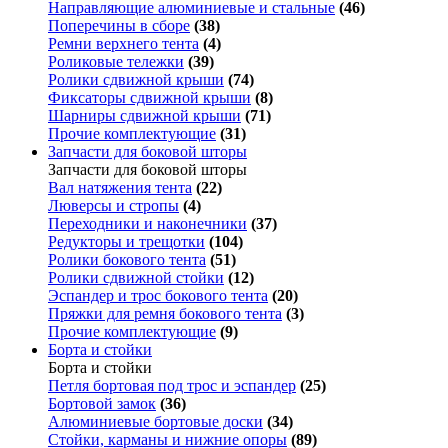
Направляющие алюминиевые и стальные
(46)
Поперечины в сборе
(38)
Ремни верхнего тента
(4)
Роликовые тележки
(39)
Ролики сдвижной крыши
(74)
Фиксаторы сдвижной крыши
(8)
Шарниры сдвижной крыши
(71)
Прочие комплектующие
(31)
Запчасти для боковой шторы
Запчасти для боковой шторы
Вал натяжения тента
(22)
Люверсы и стропы
(4)
Переходники и наконечники
(37)
Редукторы и трещотки
(104)
Ролики бокового тента
(51)
Ролики сдвижной стойки
(12)
Эспандер и трос бокового тента
(20)
Пряжки для ремня бокового тента
(3)
Прочие комплектующие
(9)
Борта и стойки
Борта и стойки
Петля бортовая под трос и эспандер
(25)
Бортовой замок
(36)
Алюминиевые бортовые доски
(34)
Стойки, карманы и нижние опоры
(89)