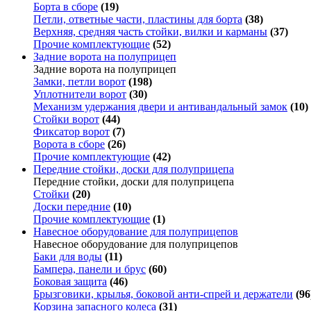
Борта в сборе
(19)
Петли, ответные части, пластины для борта
(38)
Верхняя, средняя часть стойки, вилки и карманы
(37)
Прочие комплектующие
(52)
Задние ворота на полуприцеп
Задние ворота на полуприцеп
Замки, петли ворот
(198)
Уплотнители ворот
(30)
Механизм удержания двери и антивандальный замок
(10)
Стойки ворот
(44)
Фиксатор ворот
(7)
Ворота в сборе
(26)
Прочие комплектующие
(42)
Передние стойки, доски для полуприцепа
Передние стойки, доски для полуприцепа
Стойки
(20)
Доски передние
(10)
Прочие комплектующие
(1)
Навесное оборудование для полуприцепов
Навесное оборудование для полуприцепов
Баки для воды
(11)
Бампера, панели и брус
(60)
Боковая защита
(46)
Брызговики, крылья, боковой анти-спрей и держатели
(96
Корзина запасного колеса
(31)