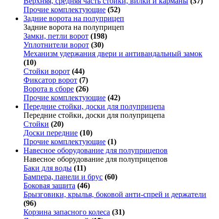
Верхняя, средняя часть стойки, вилки и карманы
(37)
Прочие комплектующие
(52)
Задние ворота на полуприцеп
Задние ворота на полуприцеп
Замки, петли ворот
(198)
Уплотнители ворот
(30)
Механизм удержания двери и антивандальный замок
(10)
Стойки ворот
(44)
Фиксатор ворот
(7)
Ворота в сборе
(26)
Прочие комплектующие
(42)
Передние стойки, доски для полуприцепа
Передние стойки, доски для полуприцепа
Стойки
(20)
Доски передние
(10)
Прочие комплектующие
(1)
Навесное оборудование для полуприцепов
Навесное оборудование для полуприцепов
Баки для воды
(11)
Бампера, панели и брус
(60)
Боковая защита
(46)
Брызговики, крылья, боковой анти-спрей и держатели
(96)
Корзина запасного колеса
(31)