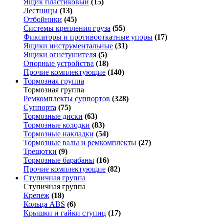
Ящик пластиковый
(15)
Лестницы
(13)
Отбойники
(45)
Системы крепления груза
(55)
Фиксаторы и противооткатные упоры
(17)
Ящики инструментальные
(31)
Ящики огнетушителя
(5)
Опорные устройства
(18)
Прочие комплектующие
(140)
Тормозная группа
Тормозная группа
Ремкомплекты суппортов
(328)
Суппорта
(75)
Тормозные диски
(63)
Тормозные колодки
(83)
Тормозные накладки
(54)
Тормозные валы и ремкомплекты
(27)
Трещотки
(9)
Тормозные барабаны
(16)
Прочие комплектующие
(82)
Ступичная группа
Ступичная группа
Крепеж
(18)
Кольца ABS
(6)
Крышки и гайки ступиц
(17)