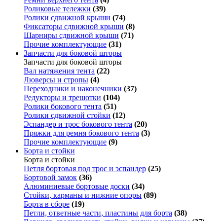
Роликовые тележки
(39)
Ролики сдвижной крыши
(74)
Фиксаторы сдвижной крыши
(8)
Шарниры сдвижной крыши
(71)
Прочие комплектующие
(31)
Запчасти для боковой шторы
Запчасти для боковой шторы
Вал натяжения тента
(22)
Люверсы и стропы
(4)
Переходники и наконечники
(37)
Редукторы и трещотки
(104)
Ролики бокового тента
(51)
Ролики сдвижной стойки
(12)
Эспандер и трос бокового тента
(20)
Пряжки для ремня бокового тента
(3)
Прочие комплектующие
(9)
Борта и стойки
Борта и стойки
Петля бортовая под трос и эспандер
(25)
Бортовой замок
(36)
Алюминиевые бортовые доски
(34)
Стойки, карманы и нижние опоры
(89)
Борта в сборе
(19)
Петли, ответные части, пластины для борта
(38)