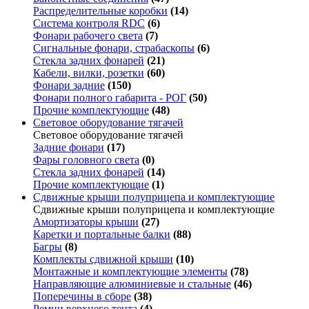
Распределительные коробки
(14)
Система контроля RDC
(6)
Фонари рабочего света
(7)
Сигнальные фонари, страбаскопы
(6)
Стекла задних фонарей
(21)
Кабели, вилки, розетки
(60)
Фонари задние
(150)
Фонари полного габарита - РОГ
(50)
Прочие комплектующие
(48)
Световое оборудование тягачей
Световое оборудование тягачей
Задние фонари
(17)
Фары головного света
(0)
Стекла задних фонарей
(14)
Прочие комплектующие
(1)
Сдвижные крыши полуприцепа и комплектующие
Сдвижные крыши полуприцепа и комплектующие
Амортизаторы крыши
(27)
Каретки и портальные балки
(88)
Багры
(8)
Комплекты сдвижной крыши
(10)
Монтажные и комплектующие элементы
(78)
Направляющие алюминиевые и стальные
(46)
Поперечины в сборе
(38)
Ремни верхнего тента
(4)