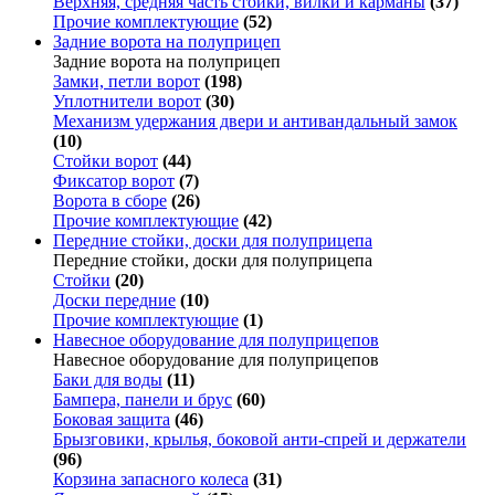
Верхняя, средняя часть стойки, вилки и карманы
(37)
Прочие комплектующие
(52)
Задние ворота на полуприцеп
Задние ворота на полуприцеп
Замки, петли ворот
(198)
Уплотнители ворот
(30)
Механизм удержания двери и антивандальный замок
(10)
Стойки ворот
(44)
Фиксатор ворот
(7)
Ворота в сборе
(26)
Прочие комплектующие
(42)
Передние стойки, доски для полуприцепа
Передние стойки, доски для полуприцепа
Стойки
(20)
Доски передние
(10)
Прочие комплектующие
(1)
Навесное оборудование для полуприцепов
Навесное оборудование для полуприцепов
Баки для воды
(11)
Бампера, панели и брус
(60)
Боковая защита
(46)
Брызговики, крылья, боковой анти-спрей и держатели
(96)
Корзина запасного колеса
(31)