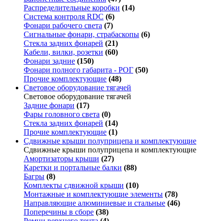
Распределительные коробки
(14)
Система контроля RDC
(6)
Фонари рабочего света
(7)
Сигнальные фонари, страбаскопы
(6)
Стекла задних фонарей
(21)
Кабели, вилки, розетки
(60)
Фонари задние
(150)
Фонари полного габарита - РОГ
(50)
Прочие комплектующие
(48)
Световое оборудование тягачей
Световое оборудование тягачей
Задние фонари
(17)
Фары головного света
(0)
Стекла задних фонарей
(14)
Прочие комплектующие
(1)
Сдвижные крыши полуприцепа и комплектующие
Сдвижные крыши полуприцепа и комплектующие
Амортизаторы крыши
(27)
Каретки и портальные балки
(88)
Багры
(8)
Комплекты сдвижной крыши
(10)
Монтажные и комплектующие элементы
(78)
Направляющие алюминиевые и стальные
(46)
Поперечины в сборе
(38)
Ремни верхнего тента
(4)