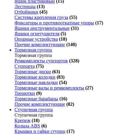
Ящик пластиковый
(15)
Лестницы
(13)
Отбойники
(45)
Системы крепления груза
(55)
Фиксаторы и противооткатные упоры
(17)
Ящики инструментальные
(31)
Ящики огнетушителя
(5)
Опорные устройства
(18)
Прочие комплектующие
(140)
Тормозная группа
Тормозная группа
Ремкомплекты суппортов
(328)
Суппорта
(75)
Тормозные диски
(63)
Тормозные колодки
(83)
Тормозные накладки
(54)
Тормозные валы и ремкомплекты
(27)
Трещотки
(9)
Тормозные барабаны
(16)
Прочие комплектующие
(82)
Ступичная группа
Ступичная группа
Крепеж
(18)
Кольца ABS
(6)
Крышки и гайки ступиц
(17)