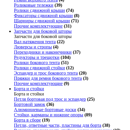
Роликовые тележки
(39)
Ролики сдвижной крыши
(74)
Фиксаторы сдвижной крыши
(8)
Шарниры сдвижной крыши
(71)
Прочие комплектующие
(31)
Запчасти для боковой шторы
Запчасти для боковой шторы
Вал натяжения тента
(22)
Люверсы и стропы
(4)
Переходники и наконечники
(37)
Редукторы и трещотки
(104)
Ролики бокового тента
(51)
Ролики сдвижной стойки
(12)
Эспандер и трос бокового тента
(20)
Пряжки для ремня бокового тента
(3)
Прочие комплектующие
(9)
Борта и стойки
Борта и стойки
Петля бортовая под трос и эспандер
(25)
Бортовой замок
(36)
Алюминиевые бортовые доски
(34)
Стойки, карманы и нижние опоры
(89)
Борта в сборе
(19)
Петли, ответные части, пластины для борта
(38)