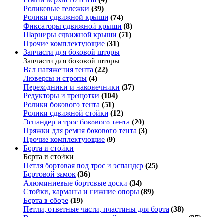
Роликовые тележки
(39)
Ролики сдвижной крыши
(74)
Фиксаторы сдвижной крыши
(8)
Шарниры сдвижной крыши
(71)
Прочие комплектующие
(31)
Запчасти для боковой шторы
Запчасти для боковой шторы
Вал натяжения тента
(22)
Люверсы и стропы
(4)
Переходники и наконечники
(37)
Редукторы и трещотки
(104)
Ролики бокового тента
(51)
Ролики сдвижной стойки
(12)
Эспандер и трос бокового тента
(20)
Пряжки для ремня бокового тента
(3)
Прочие комплектующие
(9)
Борта и стойки
Борта и стойки
Петля бортовая под трос и эспандер
(25)
Бортовой замок
(36)
Алюминиевые бортовые доски
(34)
Стойки, карманы и нижние опоры
(89)
Борта в сборе
(19)
Петли, ответные части, пластины для борта
(38)