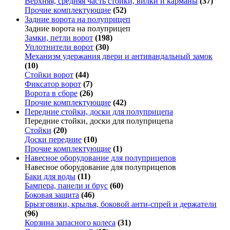
Верхняя, средняя часть стойки, вилки и карманы
(37)
Прочие комплектующие
(52)
Задние ворота на полуприцеп
Задние ворота на полуприцеп
Замки, петли ворот
(198)
Уплотнители ворот
(30)
Механизм удержания двери и антивандальный замок
(10)
Стойки ворот
(44)
Фиксатор ворот
(7)
Ворота в сборе
(26)
Прочие комплектующие
(42)
Передние стойки, доски для полуприцепа
Передние стойки, доски для полуприцепа
Стойки
(20)
Доски передние
(10)
Прочие комплектующие
(1)
Навесное оборудование для полуприцепов
Навесное оборудование для полуприцепов
Баки для воды
(11)
Бампера, панели и брус
(60)
Боковая защита
(46)
Брызговики, крылья, боковой анти-спрей и держатели
(96)
Корзина запасного колеса
(31)