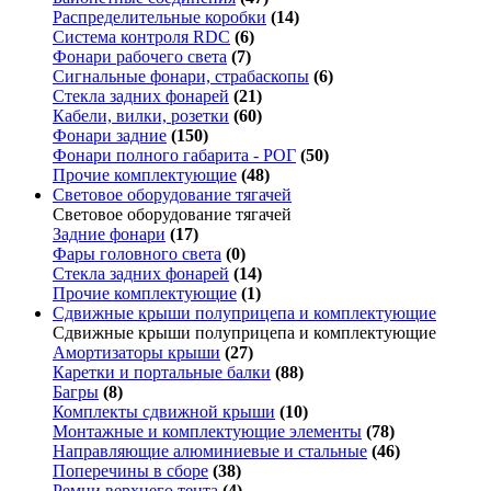
Распределительные коробки
(14)
Система контроля RDC
(6)
Фонари рабочего света
(7)
Сигнальные фонари, страбаскопы
(6)
Стекла задних фонарей
(21)
Кабели, вилки, розетки
(60)
Фонари задние
(150)
Фонари полного габарита - РОГ
(50)
Прочие комплектующие
(48)
Световое оборудование тягачей
Световое оборудование тягачей
Задние фонари
(17)
Фары головного света
(0)
Стекла задних фонарей
(14)
Прочие комплектующие
(1)
Сдвижные крыши полуприцепа и комплектующие
Сдвижные крыши полуприцепа и комплектующие
Амортизаторы крыши
(27)
Каретки и портальные балки
(88)
Багры
(8)
Комплекты сдвижной крыши
(10)
Монтажные и комплектующие элементы
(78)
Направляющие алюминиевые и стальные
(46)
Поперечины в сборе
(38)
Ремни верхнего тента
(4)