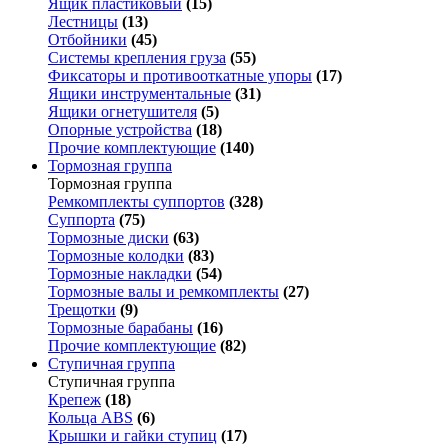
Ящик пластиковый
(15)
Лестницы
(13)
Отбойники
(45)
Системы крепления груза
(55)
Фиксаторы и противооткатные упоры
(17)
Ящики инструментальные
(31)
Ящики огнетушителя
(5)
Опорные устройства
(18)
Прочие комплектующие
(140)
Тормозная группа
Тормозная группа
Ремкомплекты суппортов
(328)
Суппорта
(75)
Тормозные диски
(63)
Тормозные колодки
(83)
Тормозные накладки
(54)
Тормозные валы и ремкомплекты
(27)
Трещотки
(9)
Тормозные барабаны
(16)
Прочие комплектующие
(82)
Ступичная группа
Ступичная группа
Крепеж
(18)
Кольца ABS
(6)
Крышки и гайки ступиц
(17)