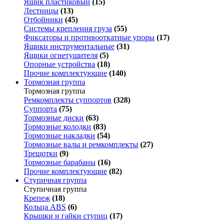
Ящик пластиковый
(15)
Лестницы
(13)
Отбойники
(45)
Системы крепления груза
(55)
Фиксаторы и противооткатные упоры
(17)
Ящики инструментальные
(31)
Ящики огнетушителя
(5)
Опорные устройства
(18)
Прочие комплектующие
(140)
Тормозная группа
Тормозная группа
Ремкомплекты суппортов
(328)
Суппорта
(75)
Тормозные диски
(63)
Тормозные колодки
(83)
Тормозные накладки
(54)
Тормозные валы и ремкомплекты
(27)
Трещотки
(9)
Тормозные барабаны
(16)
Прочие комплектующие
(82)
Ступичная группа
Ступичная группа
Крепеж
(18)
Кольца ABS
(6)
Крышки и гайки ступиц
(17)