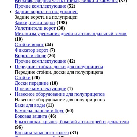
Верхняя, средняя часть стойки, вилки и карманы
(37)
Прочие комплектующие
(52)
Задние ворота на полуприцеп
Задние ворота на полуприцеп
Замки, петли ворот
(198)
Уплотнители ворот
(30)
Механизм удержания двери и антивандальный замок
(10)
Стойки ворот
(44)
Фиксатор ворот
(7)
Ворота в сборе
(26)
Прочие комплектующие
(42)
Передние стойки, доски для полуприцепа
Передние стойки, доски для полуприцепа
Стойки
(20)
Доски передние
(10)
Прочие комплектующие
(1)
Навесное оборудование для полуприцепов
Навесное оборудование для полуприцепов
Баки для воды
(11)
Бампера, панели и брус
(60)
Боковая защита
(46)
Брызговики, крылья, боковой анти-спрей и держатели
(96)
Корзина запасного колеса
(31)