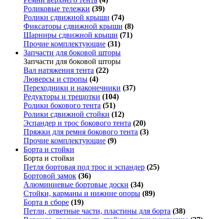
Роликовые тележки
(39)
Ролики сдвижной крыши
(74)
Фиксаторы сдвижной крыши
(8)
Шарниры сдвижной крыши
(71)
Прочие комплектующие
(31)
Запчасти для боковой шторы
Запчасти для боковой шторы
Вал натяжения тента
(22)
Люверсы и стропы
(4)
Переходники и наконечники
(37)
Редукторы и трещотки
(104)
Ролики бокового тента
(51)
Ролики сдвижной стойки
(12)
Эспандер и трос бокового тента
(20)
Пряжки для ремня бокового тента
(3)
Прочие комплектующие
(9)
Борта и стойки
Борта и стойки
Петля бортовая под трос и эспандер
(25)
Бортовой замок
(36)
Алюминиевые бортовые доски
(34)
Стойки, карманы и нижние опоры
(89)
Борта в сборе
(19)
Петли, ответные части, пластины для борта
(38)