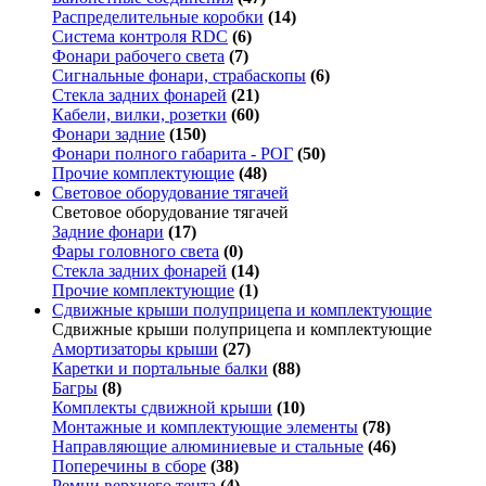
Распределительные коробки
(14)
Система контроля RDC
(6)
Фонари рабочего света
(7)
Сигнальные фонари, страбаскопы
(6)
Стекла задних фонарей
(21)
Кабели, вилки, розетки
(60)
Фонари задние
(150)
Фонари полного габарита - РОГ
(50)
Прочие комплектующие
(48)
Световое оборудование тягачей
Световое оборудование тягачей
Задние фонари
(17)
Фары головного света
(0)
Стекла задних фонарей
(14)
Прочие комплектующие
(1)
Сдвижные крыши полуприцепа и комплектующие
Сдвижные крыши полуприцепа и комплектующие
Амортизаторы крыши
(27)
Каретки и портальные балки
(88)
Багры
(8)
Комплекты сдвижной крыши
(10)
Монтажные и комплектующие элементы
(78)
Направляющие алюминиевые и стальные
(46)
Поперечины в сборе
(38)
Ремни верхнего тента
(4)