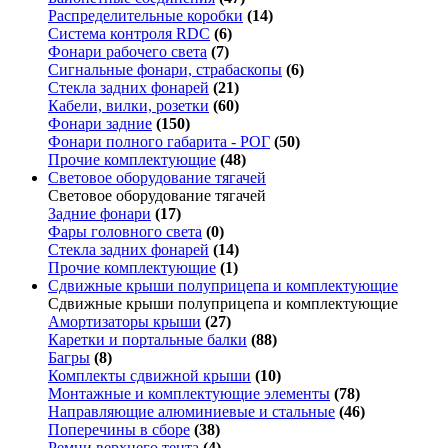
Распределительные коробки
(14)
Система контроля RDC
(6)
Фонари рабочего света
(7)
Сигнальные фонари, страбаскопы
(6)
Стекла задних фонарей
(21)
Кабели, вилки, розетки
(60)
Фонари задние
(150)
Фонари полного габарита - РОГ
(50)
Прочие комплектующие
(48)
Световое оборудование тягачей
Световое оборудование тягачей
Задние фонари
(17)
Фары головного света
(0)
Стекла задних фонарей
(14)
Прочие комплектующие
(1)
Сдвижные крыши полуприцепа и комплектующие
Сдвижные крыши полуприцепа и комплектующие
Амортизаторы крыши
(27)
Каретки и портальные балки
(88)
Багры
(8)
Комплекты сдвижной крыши
(10)
Монтажные и комплектующие элементы
(78)
Направляющие алюминиевые и стальные
(46)
Поперечины в сборе
(38)
Ремни верхнего тента
(4)