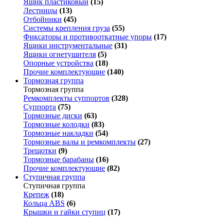
Ящик пластиковый
(15)
Лестницы
(13)
Отбойники
(45)
Системы крепления груза
(55)
Фиксаторы и противооткатные упоры
(17)
Ящики инструментальные
(31)
Ящики огнетушителя
(5)
Опорные устройства
(18)
Прочие комплектующие
(140)
Тормозная группа
Тормозная группа
Ремкомплекты суппортов
(328)
Суппорта
(75)
Тормозные диски
(63)
Тормозные колодки
(83)
Тормозные накладки
(54)
Тормозные валы и ремкомплекты
(27)
Трещотки
(9)
Тормозные барабаны
(16)
Прочие комплектующие
(82)
Ступичная группа
Ступичная группа
Крепеж
(18)
Кольца ABS
(6)
Крышки и гайки ступиц
(17)