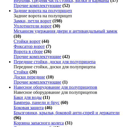
Верхняя, средняя часть стойки, вилки и карманы
(37)
Прочие комплектующие
(52)
Задние ворота на полуприцеп
Задние ворота на полуприцеп
Замки, петли ворот
(198)
Уплотнители ворот
(30)
Механизм удержания двери и антивандальный замок
(10)
Стойки ворот
(44)
Фиксатор ворот
(7)
Ворота в сборе
(26)
Прочие комплектующие
(42)
Передние стойки, доски для полуприцепа
Передние стойки, доски для полуприцепа
Стойки
(20)
Доски передние
(10)
Прочие комплектующие
(1)
Навесное оборудование для полуприцепов
Навесное оборудование для полуприцепов
Баки для воды
(11)
Бампера, панели и брус
(60)
Боковая защита
(46)
Брызговики, крылья, боковой анти-спрей и держатели
(96)
Корзина запасного колеса
(31)