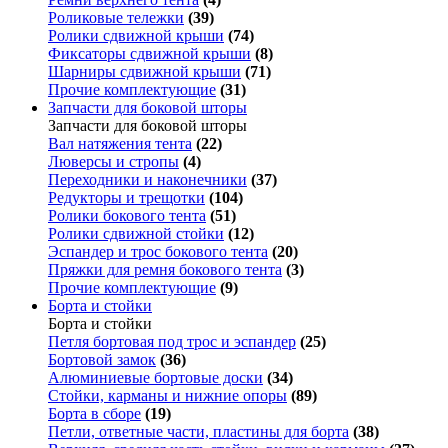
Роликовые тележки
(39)
Ролики сдвижной крыши
(74)
Фиксаторы сдвижной крыши
(8)
Шарниры сдвижной крыши
(71)
Прочие комплектующие
(31)
Запчасти для боковой шторы
Запчасти для боковой шторы
Вал натяжения тента
(22)
Люверсы и стропы
(4)
Переходники и наконечники
(37)
Редукторы и трещотки
(104)
Ролики бокового тента
(51)
Ролики сдвижной стойки
(12)
Эспандер и трос бокового тента
(20)
Пряжки для ремня бокового тента
(3)
Прочие комплектующие
(9)
Борта и стойки
Борта и стойки
Петля бортовая под трос и эспандер
(25)
Бортовой замок
(36)
Алюминиевые бортовые доски
(34)
Стойки, карманы и нижние опоры
(89)
Борта в сборе
(19)
Петли, ответные части, пластины для борта
(38)