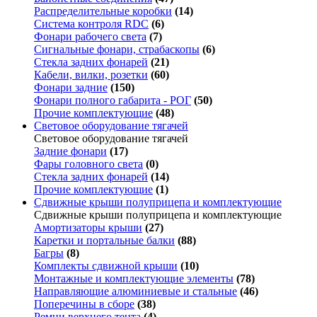
Распределительные коробки
(14)
Система контроля RDC
(6)
Фонари рабочего света
(7)
Сигнальные фонари, страбаскопы
(6)
Стекла задних фонарей
(21)
Кабели, вилки, розетки
(60)
Фонари задние
(150)
Фонари полного габарита - РОГ
(50)
Прочие комплектующие
(48)
Световое оборудование тягачей
Световое оборудование тягачей
Задние фонари
(17)
Фары головного света
(0)
Стекла задних фонарей
(14)
Прочие комплектующие
(1)
Сдвижные крыши полуприцепа и комплектующие
Сдвижные крыши полуприцепа и комплектующие
Амортизаторы крыши
(27)
Каретки и портальные балки
(88)
Багры
(8)
Комплекты сдвижной крыши
(10)
Монтажные и комплектующие элементы
(78)
Направляющие алюминиевые и стальные
(46)
Поперечины в сборе
(38)
Ремни верхнего тента
(4)