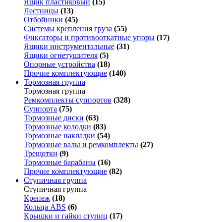
Ящик пластиковый
(15)
Лестницы
(13)
Отбойники
(45)
Системы крепления груза
(55)
Фиксаторы и противооткатные упоры
(17)
Ящики инструментальные
(31)
Ящики огнетушителя
(5)
Опорные устройства
(18)
Прочие комплектующие
(140)
Тормозная группа
Тормозная группа
Ремкомплекты суппортов
(328)
Суппорта
(75)
Тормозные диски
(63)
Тормозные колодки
(83)
Тормозные накладки
(54)
Тормозные валы и ремкомплекты
(27)
Трещотки
(9)
Тормозные барабаны
(16)
Прочие комплектующие
(82)
Ступичная группа
Ступичная группа
Крепеж
(18)
Кольца ABS
(6)
Крышки и гайки ступиц
(17)