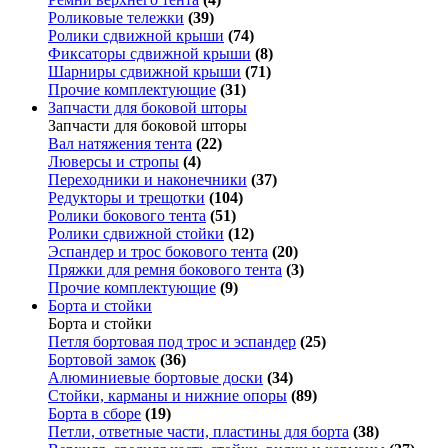
Роликовые тележки
(39)
Ролики сдвижной крыши
(74)
Фиксаторы сдвижной крыши
(8)
Шарниры сдвижной крыши
(71)
Прочие комплектующие
(31)
Запчасти для боковой шторы
Запчасти для боковой шторы
Вал натяжения тента
(22)
Люверсы и стропы
(4)
Переходники и наконечники
(37)
Редукторы и трещотки
(104)
Ролики бокового тента
(51)
Ролики сдвижной стойки
(12)
Эспандер и трос бокового тента
(20)
Пряжки для ремня бокового тента
(3)
Прочие комплектующие
(9)
Борта и стойки
Борта и стойки
Петля бортовая под трос и эспандер
(25)
Бортовой замок
(36)
Алюминиевые бортовые доски
(34)
Стойки, карманы и нижние опоры
(89)
Борта в сборе
(19)
Петли, ответные части, пластины для борта
(38)