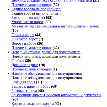
Верхняя, средняя часть стойки, вилки и карманы
(37)
Прочие комплектующие
(52)
Задние ворота на полуприцеп
Задние ворота на полуприцеп
Замки, петли ворот
(198)
Уплотнители ворот
(30)
Механизм удержания двери и антивандальный замок
(10)
Стойки ворот
(44)
Фиксатор ворот
(7)
Ворота в сборе
(26)
Прочие комплектующие
(42)
Передние стойки, доски для полуприцепа
Передние стойки, доски для полуприцепа
Стойки
(20)
Доски передние
(10)
Прочие комплектующие
(1)
Навесное оборудование для полуприцепов
Навесное оборудование для полуприцепов
Баки для воды
(11)
Бампера, панели и брус
(60)
Боковая защита
(46)
Брызговики, крылья, боковой анти-спрей и держатели
(96)
Корзина запасного колеса
(31)