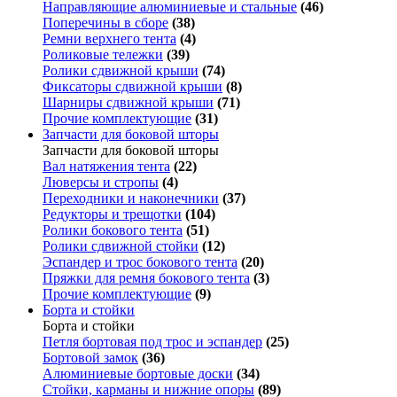
Направляющие алюминиевые и стальные
(46)
Поперечины в сборе
(38)
Ремни верхнего тента
(4)
Роликовые тележки
(39)
Ролики сдвижной крыши
(74)
Фиксаторы сдвижной крыши
(8)
Шарниры сдвижной крыши
(71)
Прочие комплектующие
(31)
Запчасти для боковой шторы
Запчасти для боковой шторы
Вал натяжения тента
(22)
Люверсы и стропы
(4)
Переходники и наконечники
(37)
Редукторы и трещотки
(104)
Ролики бокового тента
(51)
Ролики сдвижной стойки
(12)
Эспандер и трос бокового тента
(20)
Пряжки для ремня бокового тента
(3)
Прочие комплектующие
(9)
Борта и стойки
Борта и стойки
Петля бортовая под трос и эспандер
(25)
Бортовой замок
(36)
Алюминиевые бортовые доски
(34)
Стойки, карманы и нижние опоры
(89)