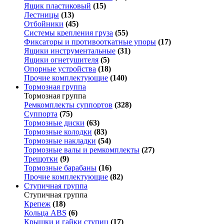
Ящик пластиковый
(15)
Лестницы
(13)
Отбойники
(45)
Системы крепления груза
(55)
Фиксаторы и противооткатные упоры
(17)
Ящики инструментальные
(31)
Ящики огнетушителя
(5)
Опорные устройства
(18)
Прочие комплектующие
(140)
Тормозная группа
Тормозная группа
Ремкомплекты суппортов
(328)
Суппорта
(75)
Тормозные диски
(63)
Тормозные колодки
(83)
Тормозные накладки
(54)
Тормозные валы и ремкомплекты
(27)
Трещотки
(9)
Тормозные барабаны
(16)
Прочие комплектующие
(82)
Ступичная группа
Ступичная группа
Крепеж
(18)
Кольца ABS
(6)
Крышки и гайки ступиц
(17)