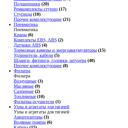
Подшипники
(20)
Ремкомплекты ступиц
(17)
Ступицы
(10)
Прочие комплектующие
(21)
Пневматика
Пневматика
Краны
(6)
Комплекты EBS, ABS
(2)
Датчики ABS
(4)
Тормозные камеры и энергоаккумуляторы
(15)
Удлинители, кабели
(5)
Шланги, фитинги, головки, штуцера
(40)
Прочие комплектующие
(8)
Фильтра
Фильтра
Воздушные
(3)
Масляные
(9)
Салонные
(2)
Топливные
(10)
Фильтры-осушители
(1)
Узлы и агрегаты для тягачей
Узлы и агрегаты для тягачей
Амортизаторы
(3)
Водяные помпы
(6)
Кабина
(15)