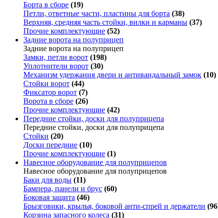
Борта в сборе
(19)
Петли, ответные части, пластины для борта
(38)
Верхняя, средняя часть стойки, вилки и карманы
(37)
Прочие комплектующие
(52)
Задние ворота на полуприцеп
Задние ворота на полуприцеп
Замки, петли ворот
(198)
Уплотнители ворот
(30)
Механизм удержания двери и антивандальный замок
(10)
Стойки ворот
(44)
Фиксатор ворот
(7)
Ворота в сборе
(26)
Прочие комплектующие
(42)
Передние стойки, доски для полуприцепа
Передние стойки, доски для полуприцепа
Стойки
(20)
Доски передние
(10)
Прочие комплектующие
(1)
Навесное оборудование для полуприцепов
Навесное оборудование для полуприцепов
Баки для воды
(11)
Бампера, панели и брус
(60)
Боковая защита
(46)
Брызговики, крылья, боковой анти-спрей и держатели
(96
Корзина запасного колеса
(31)